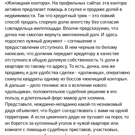
«Жилищная контора». На профильных сайтах эта контора
активно предлагает помощь в скупке и продаже долей в
недвижимости. Так что кредитный трюк – это ловкий
способ продать спорную долю агентству без согласия
совладельца жилплощади. Вполне предсказуемо, что
дочка «не смогла» вернуть миллионный долг. И здесь
подоспел нужный документ – соглашение о
предоставлении отступного. В нем черным по белому
написано, что должник передает кредитору в качестве
отступного в общую долевую собственность ½ доли в
квартире по такому-то адресу. То есть, дочка, она же
продавец и для удобства сделки - «должница», оперативно
скинула квадраты одному из боссов «жилищной конторы».
А дальше – дело техники: иск о вселении нового
«дольщика», положительное судебное решение в его
пользу, и длительный форс-мажор для хозяина.
Представьте, нежданно-негаданно какой-то незнакомый
дядя объявляет, что будет соседствовать с вами на одной
территории. А если циничного дядю не пускают на порог, то
он борется за купленный уголок в чужой квартире или
комнате с помощью судебных приставов, участковых,