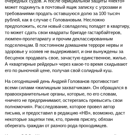
очередных судов. А после официальной защиты «некто»
может подкинуть в почтовый ящик записку с угрозами и
требованиями продать оставшуюся долю за 100 тысяч
рублей, как в случае с Головановым. Несложно
предположить, если новый совладелец попадет в квартиру,
то может сдать свои квадраты бригаде гастарбайтеров,
люмпен-пролетариату и прочим деклассированным
подселенцам. В постоянном домашнем терроре нервы и
здоровье у хозяев не выдерживают, и они вынуждены за
бесценок продавать свое, зачастую единственное, жилье.
А «квартирные рейдеры» через какое-то время скидывают
его по рыночной цене, получая свой солидный куш.
На сегодняшний день Андрей Голованов противостоит
всеми силами «жилищным захватчикам». Он обращался в
правоохранительные органы, которые, по его словам,
«ничего не предпринимают, остерегаясь превысить свои
полномочия». Расследование, которое провел автор
письма, и предоставил в редакцию «НВ», возможно, даст
некоторые зацепки тем, кто, приняв присягу, обязан
оберегать граждан от разного рода проходимцев.