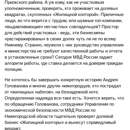
Приокского района. А уж кому, как не участковым
уполномоченным, проверять, кто проживает на долевых
квадратах, скупленных «Жилищной конторой». Приличные
люди, во что верится с трудом, или шумные гоп-компании,
«выдавливающие» несчастных совладельцев? Простор
для действий участковых - ведь, эти бизнесмены
«растиражированы» в своих долях чуть ли не по всему
Нижнему. Странно, неужели с них руководство управления
и министерства не требуют качественной работы и отчета
в установленные сроки? Сегодня МВД России задает
алгоритм работы, где ставка делается на доверие граждан
полиции.
Не хотелось бы завершать конкретную историю Андрея
Голованова и многих других нижегородцев, кто пострадал
от «жилищных набегов», на безнадежной ноте.
Определенная надежда все-таки есть. Хочется верить, что
по обращению Голованова, сотрудники Управления по
экономической безопасности МВД России по
Нижегородской области тщательно проверят долевой
бизнес «Жилищной конторы» и вынесут справедливый
вердикт.