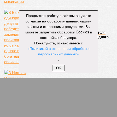
Продолжая работу с сайтом вы даете
согласие на обработку данных нашим
сайтом и сторонними ресурсами. Вы
можете запретить обработку Cookies в
В Выксе единороссы депутата-победителя
заменили на проигравшего, но сына одного
настройках браузера.
из богатейших своих коллег
Пожалуйста, ознакомьтесь с
«Политикой в отношении обработки
персональных данных»
.
OK
В Нижнем Новгороде «фронтовики»
проверили работы по усилению фундамента
в аварийном доме