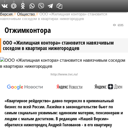
7
3
2
Версия в Кирове
Версия
//
Общество
//
ООО «Жилищная контора» становится
навязчивым соседом в квартирах нижегородцев
6595
Отжимконтора
ООО «Жилищная контора» становится навязчивым
соседом в квартирах нижегородцев
http://www.tvc.ru/
«Квартирное рейдерство» давно переросло в криминальный
бизнес по всей России. Лазейки в законодательстве бьют по
самым социально уязвимым: одиноким матерям, пенсионерам и
людям с малым достатком. В редакцию «Нашей Версии»
обратился нижегородец Андрей Голованов - в его квартирку