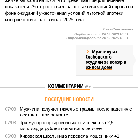
жильё выросли на 8,7%, что превышает инфляционные
показатели. Этот рост связывают с активизацией спроса на
фоне ожиданий ужесточения условий льготной ипотеки,
которое произошло в июле 2025 года.
Лана Спесивцева
Опубликовано:
24.02.2026 16:51
Отредактировано:
24.02.2026 16:51
Мужчину из
Слободского
осудили за пожар в
жилом доме
КОММЕНТАРИИ
0
ПОСЛЕДНИЕ НОВОСТИ
07/08
Мужчина получил тяжёлые травмы после падения с
лестницы при ремонте
07/08
Три мусоросортировочных комплекса за 2,5
миллиарда рублей появятся в регионе
06/08
Кировская школьница перевела мошеннику 41