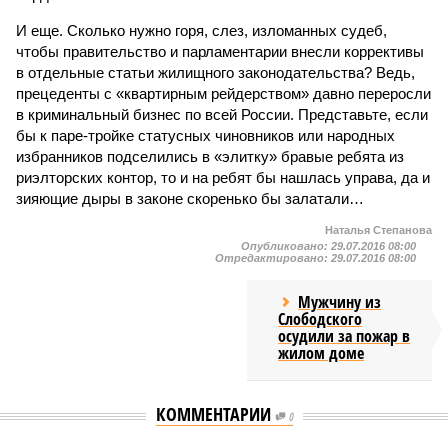
И еще. Сколько нужно горя, слез, изломанных судеб,
чтобы правительство и парламентарии внесли коррективы
в отдельные статьи жилищного законодательства? Ведь,
прецеденты с «квартирным рейдерством» давно переросли
в криминальный бизнес по всей России. Представьте, если
бы к паре-тройке статусных чиновников или народных
избранников подселились в «элитку» бравые ребята из
риэлторских контор, то и на ребят бы нашлась управа, да и
зияющие дыры в законе скоренько бы залатали…
Наталья Степанова
Опубликовано:
29.07.2016 08:00
Отредактировано:
29.07.2016 08:00
Мужчину из
Слободского
осудили за пожар в
жилом доме
КОММЕНТАРИИ
0