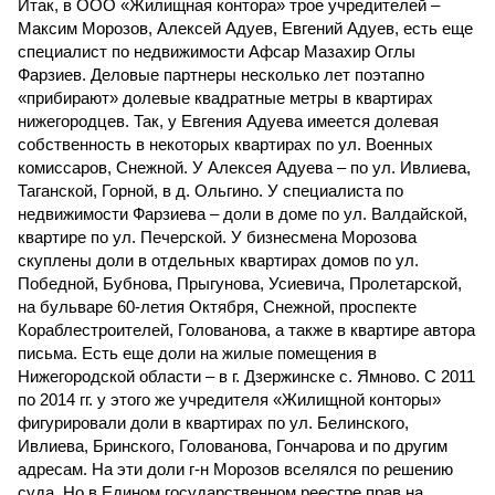
Итак, в ООО «Жилищная контора» трое учредителей –
Максим Морозов, Алексей Адуев, Евгений Адуев, есть еще
специалист по недвижимости Афсар Мазахир Оглы
Фарзиев. Деловые партнеры несколько лет поэтапно
«прибирают» долевые квадратные метры в квартирах
нижегородцев. Так, у Евгения Адуева имеется долевая
собственность в некоторых квартирах по ул. Военных
комиссаров, Снежной. У Алексея Адуева – по ул. Ивлиева,
Таганской, Горной, в д. Ольгино. У специалиста по
недвижимости Фарзиева – доли в доме по ул. Валдайской,
квартире по ул. Печерской. У бизнесмена Морозова
скуплены доли в отдельных квартирах домов по ул.
Победной, Бубнова, Прыгунова, Усиевича, Пролетарской,
на бульваре 60-летия Октября, Снежной, проспекте
Кораблестроителей, Голованова, а также в квартире автора
письма. Есть еще доли на жилые помещения в
Нижегородской области – в г. Дзержинске с. Ямново. С 2011
по 2014 гг. у этого же учредителя «Жилищной конторы»
фигурировали доли в квартирах по ул. Белинского,
Ивлиева, Бринского, Голованова, Гончарова и по другим
адресам. На эти доли г-н Морозов вселялся по решению
суда. Но в Едином государственном реестре прав на