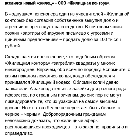
вселился новый «жилец» - ООО «Жилищная контора».
В «однушке» пенсионера один из учредителей «Жилищной
конторы» без согласия собственника выкупил долю и
агрессивно претендует на соседство. В почтовом ящике
хозяин квартиры обнаружил письмецо с угрозами и
циничным предложением – продать долю за 100 тысяч
рублей.
Складывается впечатление, что подобным образом
«Жилищная контора» «загребла» квадраты у многих
нижегородцев. Впрочем, обо всем по порядку. Вспомните, с
каким накалом ломались копья, когда обсуждался и
принимался Жилищный кодекс. Обломки копий давно
заржавели. А законодательные лазейки для разного рода
аферистов, по странным причинам, до сих пор не могут
ликвидировать те, кто их узаконил на самом высшем
уровне. Но от этого белое не перестает быть белым, а
черное – черным. Добропорядочным гражданам
невозможно доказать, что жилищные аферы
расплодившихся проходимцев – это законно, правильно и
справедливо.