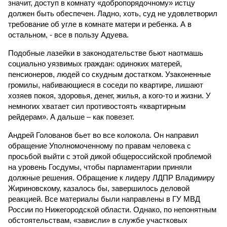
значит, доступ в комнату «добропорядочному» истцу
должен быть обеспечен. Ладно, хоть, суд не удовлетворил
требование об угле в комнате матери и ребенка. А в
остальном, - все в пользу Адуева.
Подобные лазейки в законодательстве бьют наотмашь
социально уязвимых граждан: одиноких матерей,
пенсионеров, людей со скудным достатком. Узаконенные
громилы, набивающиеся в соседи по квартире, лишают
хозяев покоя, здоровья, денег, жилья, а кого-то и жизни. У
немногих хватает сил противостоять «квартирным
рейдерам». А дальше – как повезет.
Андрей Голованов бьет во все колокола. Он направил
обращение Уполномоченному по правам человека с
просьбой выйти с этой дикой общероссийской проблемой
на уровень Госдумы, чтобы парламентарии приняли
должные решения. Обращение к лидеру ЛДПР Владимиру
Жириновскому, казалось бы, завершилось деловой
реакцией. Все материалы были направлены в ГУ МВД
России по Нижегородской области. Однако, по непонятным
обстоятельствам, «зависли» в службе участковых