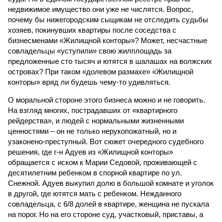
недвижимое имущество они уже не числятся. Вопрос,
почему бы нижегородским сыщикам не отследить судьбы
хозяев, покинувших квартиры после соседства с
бизнесменами «Жилищной конторы»? Может, несчастные
совладельцы «уступили» свою жилплощадь за
предложенные сто тысяч и ютятся в шалашах на волжских
островах? При таком «долевом размахе» «Жилищной
конторы» вряд ли будешь чему-то удивляться.
О моральной стороне этого бизнеса можно и не говорить.
На взгляд многих, пострадавших от «квартирного
рейдерства», и людей с нормальными жизненными
ценностями – он не только нерукопожатный, но и
узаконено-преступный. Вот сюжет очередного судебного
решения, где г-н Адуев из «Жилищной конторы»
обращается с иском к Марии Седовой, проживающей с
десятилетним ребенком в спорной квартире по ул.
Снежной. Адуев выкупил долю в большой комнате и уголок
в другой, где ютятся мать с ребенком. Нежданного
совладельца, с 6/8 долей в квартире, женщина не пускала
на порог. Но на его стороне суд, участковый, приставы, а