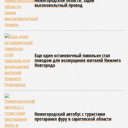
баранина – не для каждого. Помните, что её цена
значительно выше: в регионе она достигает около 4597
рублей за килограмм (не включая бескостное мясо). Это
почти втрое дороже свинины и делает баранину одним из
самых дорогих вариантов для шашлыка в Приволжском
федеральном округе.
А вот говядина – отличный компромисс для тех, кто по
каким-то причинам не любит или не ест свинину. В
Кировской области бескостная говядина стоит около 3320
рублей за килограмм, что чуть дешевле, чем баранина, но
всё равно заметно дороже свинины. В большинстве
регионов округа говядина чуть дешевле, а по соотношению
цена-качество остаётся одним из лучших вариантов для
шашлыка.
Если хотите сэкономить и не возиться с маринадом,
отличный выбор – сосиски и сардельки. В Кировской
области цена на них достигает примерно 1600 рублей за
килограмм – чуть выше, чем у свинины, но не значительно.
Это практичный и быстрый вариант для тех, кто