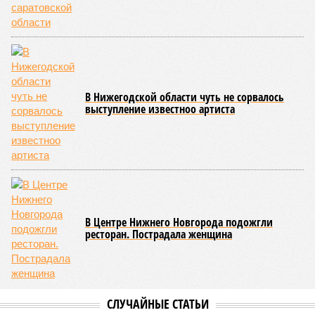
предпочитает не тратить время на подготовку.
Что касается гарниров, то в Кировской области популярны
свежие овощи и грибы. Цены на грибы – около 1571 рубля
за килограмм, что сопоставимо со стоимостью свинины.
Для больших компаний лучше выбрать более экономичный
вариант – свинину или сосиски. Не забывайте сравнивать
цены в магазинах и на рынках: перед праздниками цены
могут колебаться.
Лана Спесивцева
Опубликовано:
28.04.2026 19:10
Отредактировано:
28.04.2026 19:10
Мужчину из
Слободского
осудили за пожар в
жилом доме
КОММЕНТАРИИ
0
ПОСЛЕДНИЕ НОВОСТИ