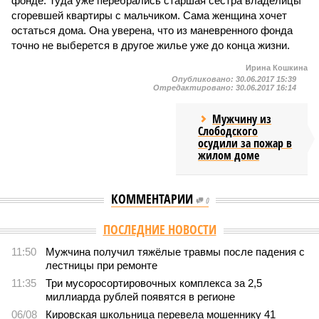
фонде. Туда уже перебрались старшая сестра владелицы
сгоревшей квартиры с мальчиком. Сама женщина хочет
остаться дома. Она уверена, что из маневренного фонда
точно не выберется в другое жилье уже до конца жизни.
Ирина Кошкина
Опубликовано:
30.06.2017 15:39
Отредактировано:
30.06.2017 16:14
Мужчину из
Слободского
осудили за пожар в
жилом доме
КОММЕНТАРИИ
0
Версия
//
Общество
//
Килограмм свиного шашлыка в Кировской области
превысил 1,6 тысяч рублей
5617
Что выберем?
Килограмм свиного шашлыка в Кировской области
превысил 1,6 тысяч рублей