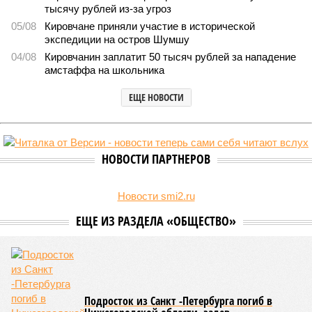
Килограмм свиного шашлыка в Кировской области превысил 1,6 тысяч
рублей (фото: magnific.com/freepik)
Жители региона готовятся к шашлычному сезону. Но перед тем
как отправиться за мясом, важно оценить цены и выбрать
оптимальный вариант.
Первое, что приходит в голову – классическая свинина. В
регионе она
остается
лидером по популярности среди
любителей мяса. По данным центра стратегических
решений, в апреле 2026 года цена за килограмм бескостной
свинины здесь составляет примерно 1664 рубля. Для
сравнения: в соседней Нижегородской области цена чуть
ниже – около 1458 рублей, а в Костроме – 1370 рублей. В
Марий Эл цена совпадает – 1664 рубля за килограмм.
Если рассматривать более дорогие виды мяса, то