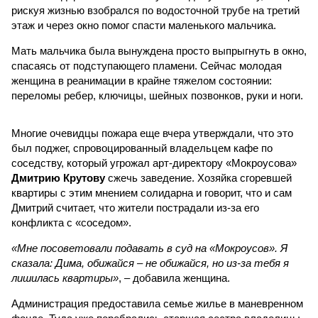
рискуя жизнью взобрался по водосточной трубе на третий
этаж и через окно помог спасти маленького мальчика.
Мать мальчика была вынуждена просто выпрыгнуть в окно,
спасаясь от подступающего пламени. Сейчас молодая
женщина в реанимации в крайне тяжелом состоянии:
переломы ребер, ключицы, шейных позвонков, руки и ноги.
Многие очевидцы пожара еще вчера утверждали, что это
был поджег, спровоцированный владельцем кафе по
соседству, который угрожал арт-директору «Мокроусова»
Дмитрию Крутову
сжечь заведение. Хозяйка сгоревшей
квартиры с этим мнением солидарна и говорит, что и сам
Дмитрий считает, что жители пострадали из-за его
конфликта с «соседом».
«Мне посоветовали подавать в суд на «Мокроусов». Я
сказала: Дима, обижайся – не обижайся, но из-за тебя я
лишилась квартиры»
, – добавила женщина.
Администрация предоставила семье жилье в маневренном