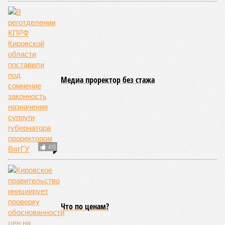
Нижегородский автобус с туристами
протаранил фуру в саратовской области
В Нижегодской области чуть не сорвалось
выступление известноо артиста
В Центре Нижнего Новгорода подожгли