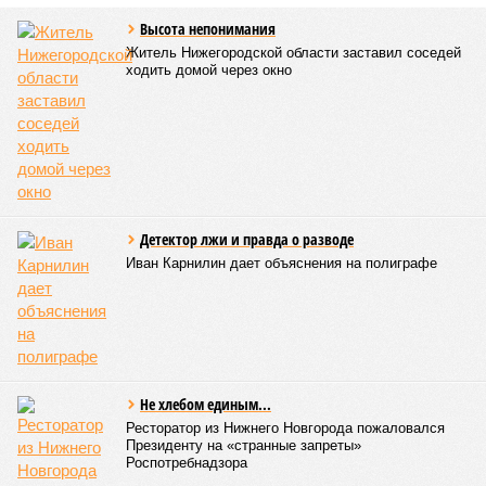
11:50
Мужчина получил тяжёлые травмы после падения с
лестницы при ремонте
11:35
Три мусоросортировочных комплекса за 2,5
миллиарда рублей появятся в регионе
06/08
Кировская школьница перевела мошеннику 41
тысячу рублей из-за угроз
05/08
Кировчане приняли участие в исторической
экспедиции на остров Шумшу
04/08
Кировчанин заплатит 50 тысяч рублей за нападение
амстаффа на школьника
ЕЩЕ НОВОСТИ
НОВОСТИ ПАРТНЕРОВ
Новости smi2.ru
ЕЩЕ ИЗ РАЗДЕЛА «ОБЩЕСТВО»