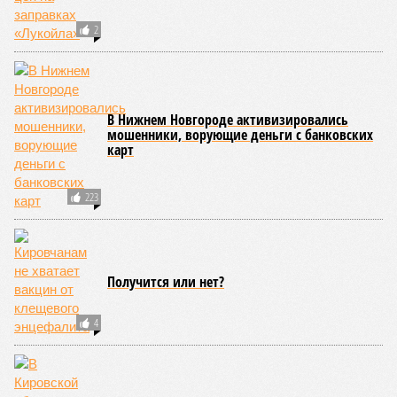
ресторан. Пострадала женщина
СЛУЧАЙНЫЕ СТАТЬИ
Высота непонимания
Житель Нижегородской области заставил соседей
ходить домой через окно
Детектор лжи и правда о разводе
Иван Карнилин дает объяснения на полиграфе