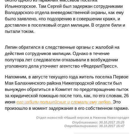
Ильиногорское. Там Сергей был задержан сотрудниками
Володарского отдела вневедомственной охраны, как ему
было заявлено, «по подозрению в совершении краж», и
доставлен в поселковый отдел милиции. В отделе били и
пытали током.
Ляпин обратился в следственные органы с жалобой на
действия сотрудников милиции. Однако в течение
полутора лет следователи отказывали в возбуждении
уголовного дела уточняет агентство «ФедералПресс».
Напомним, в августе текущего года житель поселка Первое
Мая Балахнинского района Нижегородской области был
вынужден обратиться в Комитет по предотвращению пыток
за юридической помощью после того, как, по его словам, 26
июня
его избили полицейские и сломали ему ребро.
Это
произошло в момент задержания в его собственном гараже.
Отдел новостей «Нашей версии в Нижнем Новогороде»
Опубликовано:
30.10.2017 15:25
Отредактировано:
30.10.2017 15:47