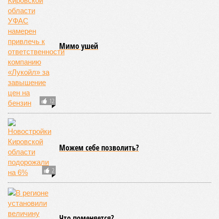
Мимо ушей
12
Можем себе позволить?
2
Что поменяется?