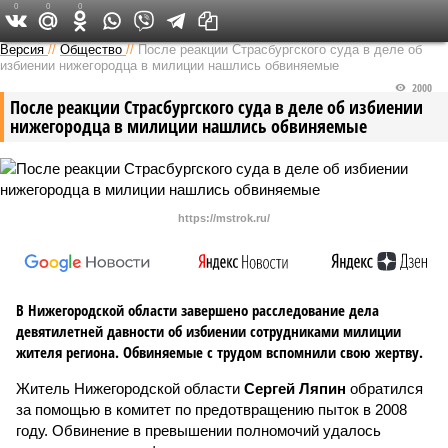
0
0
0
Версия в Кирове
Версия
//
Общество
//
После реакции Страсбургского суда в деле об
избиении нижегородца в милиции нашлись обвиняемые
2000
После реакции Страсбургского суда в деле об избиении
нижегородца в милиции нашлись обвиняемые
https://mstrok.ru/
В Нижегородской области завершено расследование дела
девятилетней давности об избиении сотрудниками милиции
жителя региона. Обвиняемые с трудом вспомнили свою жертву.
Житель Нижегородской области
Сергей Ляпин
обратился
за помощью в комитет по предотвращению пыток в 2008
году. Обвинение в превышении полномочий удалось