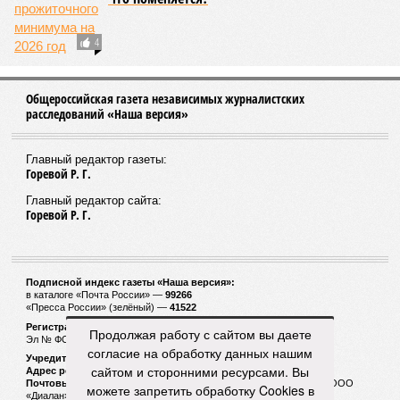
4
Общероссийская газета независимых журналистских
расследований «Наша версия»
Главный редактор газеты:
Горевой Р. Г.
Главный редактор сайта:
Горевой Р. Г.
Подписной индекс газеты «Наша версия»:
в каталоге «Почта России» —
99266
«Пресса России» (зелёный) —
41522
Регистрационный номер Роскомнадзора
Продолжая работу с сайтом вы даете
Эл № ФС77-53847 от 26.04.2013.
согласие на обработку данных нашим
Учредитель ООО «Версия»
сайтом и сторонними ресурсами. Вы
Адрес редакции:
123100, Россия, Москва, улица 1905 года, 7с1
Почтовый адрес редакции:
123022, Россия, Москва, а/я 29. для ООО
можете запретить обработку Cookies в
«Диалан»