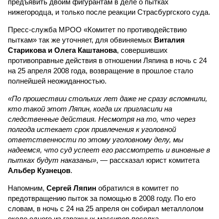
предъявить двоим фигурантам в деле о пытках
нижегородца, и только после реакции Страсбургского суда.
Пресс-служба МРОО «Комитет по противодействию
пыткам» так же уточняет, для обвиняемых
Виталия
Старикова и Олега Каштанова
, совершивших
противоправные действия в отношении Ляпина в ночь с 24
на 25 апреля 2008 года, возвращение в прошлое стало
полнейшей неожиданностью.
«По прошествии стольких лет даже не сразу вспомнили,
кто такой этот Ляпин, когда их пригласили на
следственные действия. Несмотря на то, что через
полгода истекает срок привлечения к уголовной
ответственности по этому уголовному делу, мы
надеемся, что суд успеет его рассмотреть и виновные в
пытках будут наказаны»
, — рассказал юрист комитета
Альбер Кузнецов
.
Напомним,
Сергей Ляпин
обратился в комитет по
предотвращению пыток за помощью в 2008 году. По его
словам, в ночь с 24 на 25 апреля он собирал металлолом
около одного из гаражных массивов поселка