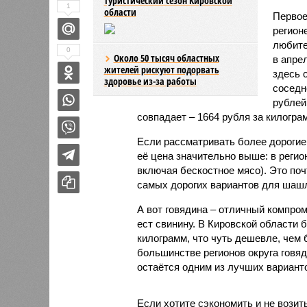
туристический сезон Кировской
1
области
Первое
регион
любите
0
Около 50 тысяч областных
в апре
жителей рискуют подорвать
здесь 
здоровье из-за работы
соседн
рублей
совпадает – 1664 рубля за килогра
Если рассматривать более дорогие 
её цена значительно выше: в регио
включая бескостное мясо). Это поч
самых дорогих вариантов для шаш
А вот говядина – отличный компром
ест свинину. В Кировской области 
килограмм, что чуть дешевле, чем 
большинстве регионов округа говя
остаётся одним из лучших вариан
Если хотите сэкономить и не возит