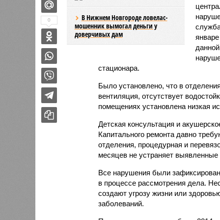
центра
наруше
В Нижнем Новгороде ловелас-
0
мошенник вымогал деньги у
служба
доверчивых дам
январе
данной
наруше
стационара.
Было установлено, что в отделени
вентиляция, отсутствует водостойк
помещениях установлена низкая ис
Детская консультация и акушерско
Капитального ремонта давно требу
отделения, процедурная и перевязо
месяцев не устраняет выявленные
Все нарушения были зафиксирован
в процессе рассмотрения дела. Не
создают угрозу жизни или здоровью
заболеваний.