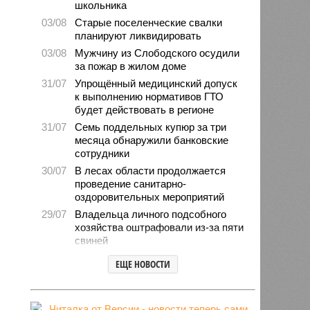
школьника
03/08
Старые поселенческие свалки
планируют ликвидировать
03/08
Мужчину из Слободского осудили
за пожар в жилом доме
31/07
Упрощённый медицинский допуск
к выполнению нормативов ГТО
будет действовать в регионе
31/07
Семь поддельных купюр за три
месяца обнаружили банковские
сотрудники
30/07
В лесах области продолжается
проведение санитарно-
оздоровительных мероприятий
29/07
Владельца личного подсобного
хозяйства оштрафовали из-за пяти
свиней
28/07
Шестерых кировчан хотят
ЕЩЕ НОВОСТИ
поощрить за спасение ребёнка
27/07
Питание детей в лагерях
находится на постоянном контроле