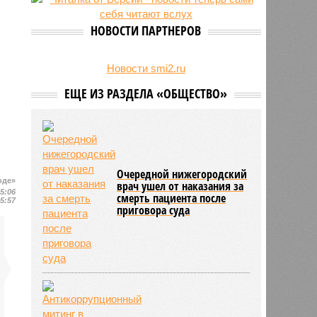
27/07
Пенсионеру должны выплатить
300 тысяч рублей после падения в
НОВОСТИ ПАРТНЕРОВ
гололёд
24/07
В регионе обновлён порядок
предоставления госимущества в
Новости smi2.ru
аренду
ЕЩЕ ИЗ РАЗДЕЛА «ОБЩЕСТВО»
Очередной нижегородский
оде»
врач ушел от наказания за
15:06
смерть пациента после
15:57
приговора суда