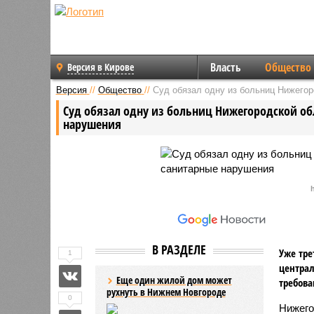
Власть
Общество
Версия в Кирове
Версия
//
Общество
//
Суд обязал одну из больниц Нижегор
Суд обязал одну из больниц Нижегородской об
нарушения
В РАЗДЕЛЕ
Уже тре
1
централ
Еще один жилой дом может
требова
рухнуть в Нижнем Новгороде
0
Нижего