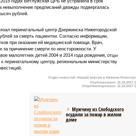
 2015 годах Ветлужская ЦРБ не устранила в срок
а невыполнение предписаний дважды подвергалась
ысяч рублей.
бязал перинатальный центр Дзержинска Нижегородской
рублей за смерть пациентки. Согласно информации,
тков при оказании ей медицинской помощи. Врач,
 за причинение смерти по неосторожности. У
ое малолетних детей 2004 и 2014 года рождения, отцы
и к перинатальному центру, региональным министерству
нвестиций.
Отдел новостей «Нашей версии в Нижнем Новогор
Опубликовано:
11.10.2017 
Отредактировано:
11.10.2017 
Мужчину из Слободского
осудили за пожар в жилом
доме