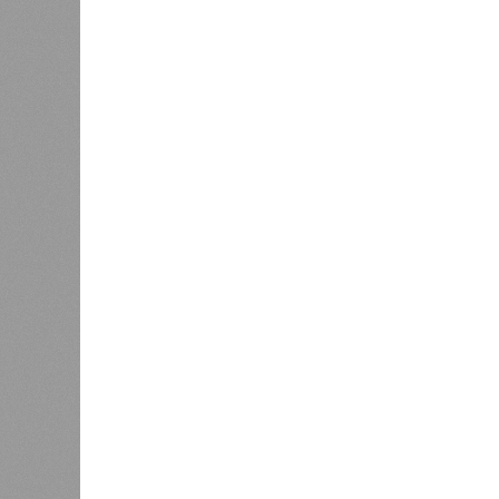
кварти
6,7%. 
качества прибавило 3,6%.
Вторичный рынок показал более ак
выражении. Лидерами подорожания 
которые подорожали на 11,4% и 8,
подорожали скромнее – всего на 2,2
Максимальный подъём цен пришёлся
связано с укреплением спроса и с
По
мнению
экспертов и представите
ожидает стабильный, но умеренный
бюджету и финансовым рынкам
Ев
будет находиться в пределах 5–7%
Основными факторами, сдерживающ
высокая себестоимость строительс
эксплуатацию новых проектов.
Эксперты прогнозируют, что первич
разнонаправленную динамику. На ры