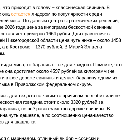
, что приходит в голову – классическая свинина. В
е она
остается
лидером по популярности среди
лей мяса. По данным центра стратегических решений,
ле 2026 года цена за килограмм бескостной свинины
составляет примерно 1664 рубля. Для сравнения: в
ей Нижегородской области цена чуть ниже – около 1458
, а в Костроме – 1370 рублей. В Марий Эл цена
мм.
виды мяса, то баранина – не для каждого. Помните, что
не она достигает около 4597 рублей за килограмм (не
ти втрое дороже свинины и делает баранину одним из
лыка в Приволжском федеральном округе.
исс для тех, кто по каким-то причинам не любит или не
бескостная говядина стоит около 3320 рублей за
баранина, но всё равно заметно дороже свинины. В
дина чуть дешевле, а по соотношению цена-качество
тов для шашлыка.
ься с маринадом, отличный выбор – сосиски и