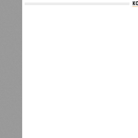
К
Версия
//
Общество
//
Новостройки Кировской области под
Можем себе позволить?
Новостройки Кировской области подорожали н
Новостройки Кировской област
В РАЗДЕЛЕ
Кировст
0
последн
Почти 4 тысячи кировских ребят
в новос
входят в студенческие отряды
рынке ж
1
квадрат
За год
После жалобы кировчанина в
1
Дороничах проверили воздух
6%, пр