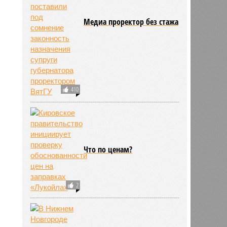
Медиа проректор без стажа
410
Что по ценам?
2