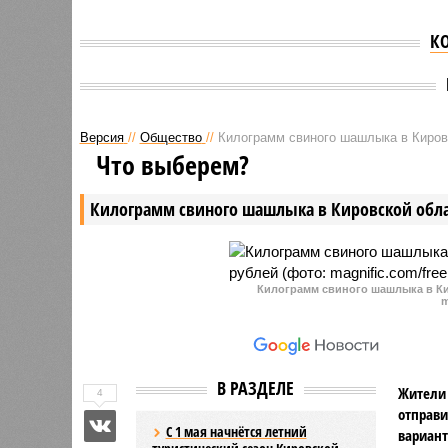
К
Версия
//
Общество
//
Килограмм свиного шашлыка в Кировс
Что выберем?
Килограмм свиного шашлыка в Кировской обла
Килограмм свиного шашлыка в Ки
m
В РАЗДЕЛЕ
Жители 
4
отправи
С 1 мая начнётся летний
вариант