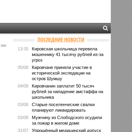
ПОСЛЕДНИЕ НОВОСТИ
3981
13:35
Кировская школьница перевела
мошеннику 41 тысячу рублей из-за
угроз
05/08
Кировчане приняли участие в
исторической экспедиции на
остров Шумшу
04/08
Кировчанин заплатит 50 тысяч
рублей за нападение амстаффа на
школьника
03/08
Старые поселенческие свалки
планируют ликвидировать
03/08
Мужчину из Слободского осудили
за пожар в жилом доме
31/07
Упрощённый медицинский допуск