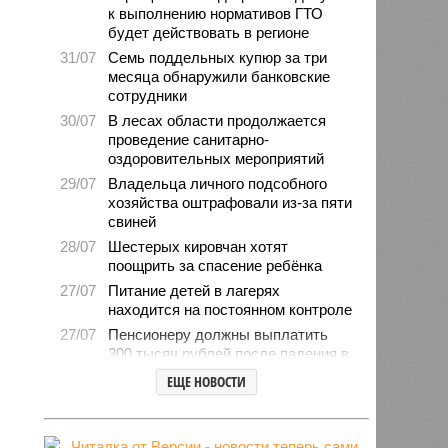
к выполнению нормативов ГТО
будет действовать в регионе
31/07
Семь поддельных купюр за три
месяца обнаружили банковские
сотрудники
30/07
В лесах области продолжается
проведение санитарно-
оздоровительных мероприятий
29/07
Владельца личного подсобного
хозяйства оштрафовали из-за пяти
свиней
28/07
Шестерых кировчан хотят
поощрить за спасение ребёнка
27/07
Питание детей в лагерях
находится на постоянном контроле
27/07
Пенсионеру должны выплатить
300 тысяч рублей после падения в
гололёд
ЕЩЕ НОВОСТИ
24/07
В регионе обновлён порядок
предоставления госимущества в
аренду