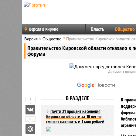
Власть
Общество
Версия в Кирове
Версия
//
Общество
//
Правительство Кировской области о
Правительство Кировской области отказало в 
форума
Документ предо
В РАЗДЕЛЕ
В прави
2
поддерж
Почти 21 процент населения
форума 
Кировской области за 10 лет не
библиот
0
сможет накопить и 1 млн рублей
огранич