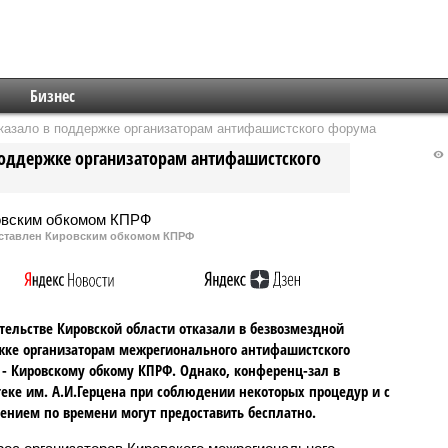
Бизнес
тказало в поддержке организаторам антифашистского форума
поддержке организаторам антифашистского
ставлен Кировским обкомом КПРФ
тельстве Кировской области отказали в безвозмездной
ке организаторам межрегионального антифашистского
- Кировскому обкому КПРФ. Однако, конференц-зал в
еке им. А.И.Герцена при соблюдении некоторых процедур и с
ением по времени могут предоставить бесплатно.