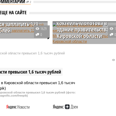
ОММЕНТАРИИ
Обманутая
0
мошенниками
затору свалки в
ЕЩЕ НА САЙТЕ
кировчанка бросила
кой области
коктейль Молотова в
ся заплатить 120
здание правительства
1629
ублей
0
Кировской области
ском районе Кировской
местные жители
Обманутая мошенниками
ли свалку
девушка бросила коктейль
кой области превысил 1,6 тысяч рублей
ериалов. Полиция
Молотова в здание
ла «мусорщика», ему
правительства Кировской
и штраф в 40 тыс.
области. Ее оперативно
сти превысил 1,6 тысяч рублей
задержали.
ровской области превысил 1,6 тысяч рублей (фото:
agnific.com/freepik)