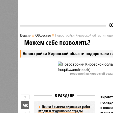
К
Версия
//
Общество
//
Новостройки Кировской области под
Можем себе позволить?
Новостройки Кировской области подорожали н
Новостройки Кировской област
В РАЗДЕЛЕ
Кировст
0
последн
Почти 4 тысячи кировских ребят
в новос
входят в студенческие отряды
рынке ж
1