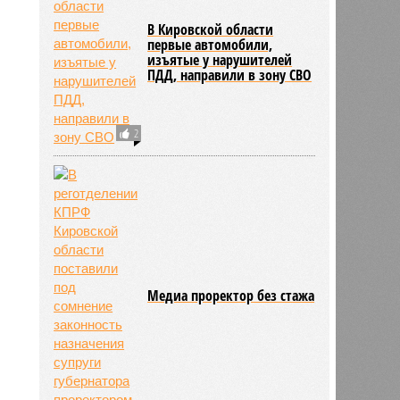
В Кировской области
первые автомобили,
изъятые у нарушителей
ПДД, направили в зону СВО
2
Медиа проректор без стажа