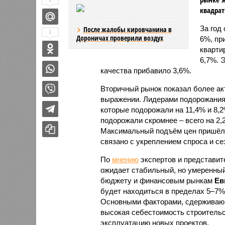
квадрат
За год
После жалобы кировчанина в
1
Дороничах проверили воздух
6%, пр
кварти
6,7%. 
качества прибавило 3,6%.
Вторичный рынок показал более ак
выражении. Лидерами подорожания 
которые подорожали на 11,4% и 8,
подорожали скромнее – всего на 2,2
Максимальный подъём цен пришёлся
связано с укреплением спроса и с
По
мнению
экспертов и представите
ожидает стабильный, но умеренный
бюджету и финансовым рынкам
Ев
будет находиться в пределах 5–7%
Основными факторами, сдерживающ
высокая себестоимость строительс
эксплуатацию новых проектов.