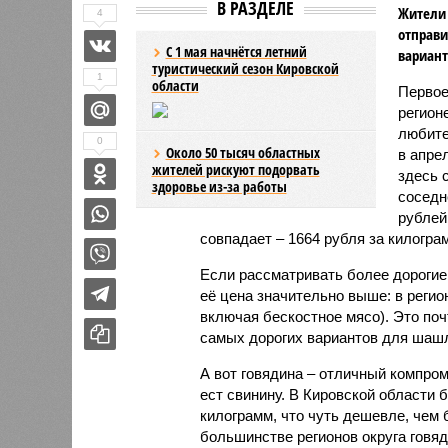
В РАЗДЕЛЕ
Жители 
4
отправи
С 1 мая начнётся летний
вариант
туристический сезон Кировской
1
области
Первое
регион
любите
0
Около 50 тысяч областных
в апре
жителей рискуют подорвать
здесь 
здоровье из-за работы
соседн
рублей
совпадает – 1664 рубля за килогра
Если рассматривать более дорогие 
её цена значительно выше: в регио
включая бескостное мясо). Это поч
самых дорогих вариантов для шаш
А вот говядина – отличный компром
ест свинину. В Кировской области 
килограмм, что чуть дешевле, чем 
большинстве регионов округа говя