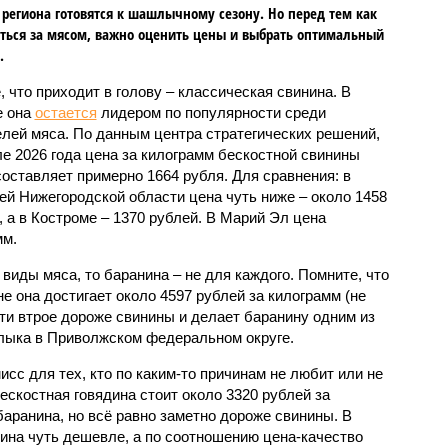
региона готовятся к шашлычному сезону. Но перед тем как
ться за мясом, важно оценить цены и выбрать оптимальный
.
, что приходит в голову – классическая свинина. В
е она
остается
лидером по популярности среди
лей мяса. По данным центра стратегических решений,
ле 2026 года цена за килограмм бескостной свинины
составляет примерно 1664 рубля. Для сравнения: в
ей Нижегородской области цена чуть ниже – около 1458
, а в Костроме – 1370 рублей. В Марий Эл цена
мм.
виды мяса, то баранина – не для каждого. Помните, что
не она достигает около 4597 рублей за килограмм (не
ти втрое дороже свинины и делает баранину одним из
лыка в Приволжском федеральном округе.
исс для тех, кто по каким-то причинам не любит или не
бескостная говядина стоит около 3320 рублей за
баранина, но всё равно заметно дороже свинины. В
дина чуть дешевле, а по соотношению цена-качество