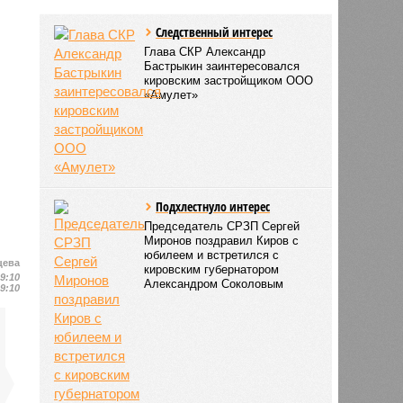
Следственный интерес
Глава СКР Александр
Бастрыкин заинтересовался
кировским застройщиком ООО
«Амулет»
Подхлестнуло интерес
Председатель СРЗП Сергей
Миронов поздравил Киров с
юбилеем и встретился с
цева
кировским губернатором
19:10
Александром Соколовым
19:10