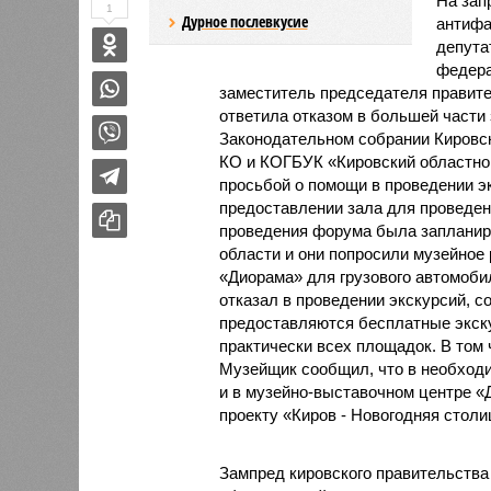
На зап
1
Дурное послевкусие
антифа
депута
федера
заместитель председателя правит
ответила отказом в большей части
Законодательном собрании Кировск
КО и КОГБУК «Кировский областной
просьбой о помощи в проведении э
предоставлении зала для проведени
проведения форума была запланир
области и они попросили музейное
«Диорама» для грузового автомоб
отказал в проведении экскурсий, с
предоставляются бесплатные экскур
практически всех площадок. В том 
Музейщик сообщил, что в необходи
и в музейно-выставочном центре «
проекту «Киров - Новогодняя столи
Зампред кировского правительства