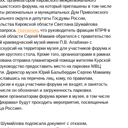
рос организаторов Кировского межрегионального
шистского форума, на который приглашены в том числе
ты региональных и муниципальных Дум Приволжского
льного округа и депутаты Госдумы России,
ельства Кировской области Светлана Шумайлова
 запроса.
Напомним
, что руководитель фракции КПРФ в
ой области Сергей Мамаев обратился с правительство
 краеведческий музей имени П.В. Алабина» с
кскурсий на территории музея для участников форума и
я круглого стола. Кроме того, организаторами в рамках
ована отправка гуманитарной помощи жителям Курской
 руководство предоставить место на парковке МВЦ
иля. Директор музея Юрий Балыбердин Сергею Мамаеву
ославшись на перечень лиц, кому, по правилам,
сии и куда участники форума не входят, и занятость
числе он обозначил и загруженность парковки.
мое организаторам форума время в музее, в том числе
Диорама» будут проходить мероприятия, посвященные
ца России».
 Шумайлова подписала документ с отказом,