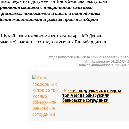
шаблону, что и документ от Балыбердина: экскурсии
равление машины с территории парковки
Диорама» невозможно в связи с проведением
дения мероприятия в рамках проекта «Киров -
ля Шумайловой готовил министр культуры КО Даниил
кументе) - может, поэтому документы Балыбердина и
Отдел новостей «Нашей версии в Кировской обла
Опубликовано:
06.12.2024 
Отредактировано:
06.12.2024 
Семь поддельных купюр за
три месяца обнаружили
банковские сотрудники