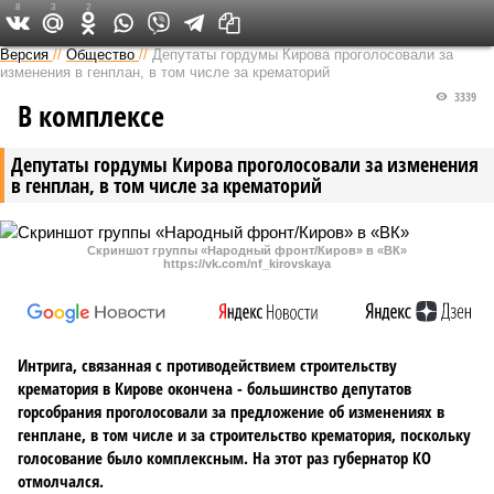
8
3
2
Версия в Кирове
Версия
//
Общество
//
Депутаты гордумы Кирова проголосовали за
изменения в генплан, в том числе за крематорий
3339
В комплексе
Депутаты гордумы Кирова проголосовали за изменения
в генплан, в том числе за крематорий
Скриншот группы «Народный фронт/Киров» в «ВК»
https://vk.com/nf_kirovskaya
Интрига, связанная с противодействием строительству
крематория в Кирове окончена - большинство депутатов
горсобрания проголосовали за предложение об изменениях в
генплане, в том числе и за строительство крематория, поскольку
голосование было комплексным. На этот раз губернатор КО
отмолчался.