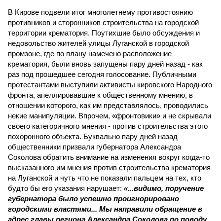
В Кирове подвели итог многолетнему противостоянию
противников и сторонников строительства на городской
территории крематория. Поутихшие было обсуждения и
недовольство жителей улицы Луганской в городской
промзоне, где по плану намечено расположение
крематория, были вновь запущены пару дней назад - как
раз под прошедшее сегодня голосование. Публичными
протестантами выступили активисты кировского Народного
фронта, апеллировавшие к общественному мнению, в
отношении которого, как им представлялось, проводились
некие манипуляции. Впрочем, «фронтовики» и не скрывали
своего категоричного мнения - против строительства этого
похоронного объекта. Буквально пару дней назад
общественники призвали губернатора Александра
Соколова обратить внимание на изменения вокруг когда-то
высказанного им мнения против строительства крематория
на Луганской и чуть что не показали пальцем на тех, кто
будто бы его указания нарушает:
«...видимо, поручение
губернатора было успешно проигнорировано
городскими властями... Мы направили обращение в
адрес главы региона Александра Соколова по поводу