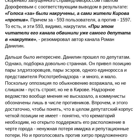
скоренько запущенного справедливороссом Павлом
Дорофеевым с соответствующим выводом в результате:
«Голоса «за» были накручены, а сами жители Кирова
«против»
. Причем за - 593 пользователя, а против - 1597.
То есть, и эти 593, видимо, накрутили.
«При этом
читатели его канала обвинили уже самого депутата
в «накрутке»
, - резюмировал автор канала Роман
Данилин.
Дальше было интереснее. Данилин прошел по депутатам.
Однако, подборка довольно странная. Он привел позицию
пары элдэпээровцев, пары эсэров, одного единоросса и
представителя Роспотребнадзора - и много, и мало.
Поскольку оппозиция по обыкновению возражала, но не
слишком - пусть строят, но не в Кирове. Надзорное
ведомство вообще мнения не высказало, а коммунисты
обозначены лишь в числе противников. Впрочем, и этого
достаточно, чтобы понять, что в целом депутатский корпус
четкой позиции не имеет - понятно, что крематорий
необходим, но открыто поддержать его расположение в
черте города - ненужная потеря имиджа и репутационные
потери. Но и проголосовать против хитро предложенного