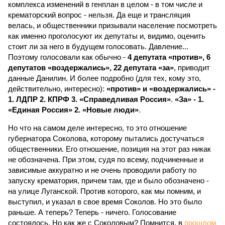
комплекса изменений в генплан в целом - в том числе и
крематорский вопрос - нельзя. Да еще и трансляция
велась, и общественники призывали население посмотреть
как именно проголосуют их депутаты и, видимо, оценить
стоит ли за него в будущем голосовать. Давление...
Поэтому голосовали как обычно -
4 депутата «против», 6
депутатов «воздержались», 22 депутата «за»
, приводит
данные Данилин. И более подробно (для тех, кому это,
действительно, интересно):
«против» и «воздержались» -
1. ЛДПР 2. КПРФ 3. «Справедливая Россия»
.
«За» - 1.
«Единая Россия» 2. «Новые люди»
.
Но что на самом деле интересно, то это отношение
губернатора Соколова, которому пытались достучаться
общественники. Его отношение, позиция на этот раз никак
не обозначена. При этом, судя по всему, подчиненные и
зависимые аккуратно и не очень проводили работу по
запуску крематория, причем там, где и было обозначено -
на улице Луганской. Против которого, как мы помним, и
выступил, и указал в свое время Соколов. Но это было
раньше. А теперь? Теперь - ничего. Голосование
состоялось. Но как же с Соколовым? Помнится, в
прошлом