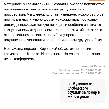
материале о крематории мы назвали Соколова популистом,
имея ввиду его заявления и манеру публичного
присутствия. А в данном случае, наверное, можно было бы
приписать ему и некую форму конформизма, поскольку
однажды высказав четкую позицию и сообщив о каких-то
там указаниях, отданных им в исполнение этой позиции, в
окончательном варианте на публику промолчал, а
подчиненные чиновники исполнили совсем другую работу.
Нет, «Наша версия в Кировской области» не против
крематория в Кирове. И не за него. Но совершенно точно -
не за конформизм.
Алексей Гатилов
Опубликовано:
30.10.2024 13:46
Отредактировано:
30.10.2024 13:46
Мужчину из
Слободского
осудили за пожар в
жилом доме