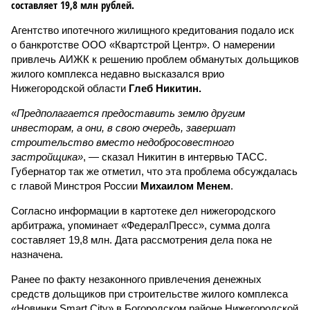
составляет 19,8 млн рублей.
Агентство ипотечного жилищного кредитования подало иск
о банкротстве ООО «Квартстрой Центр». О намерении
привлечь АИЖК к решению проблем обманутых дольщиков
жилого комплекса недавно высказался врио
Нижегородской области
Глеб Никитин.
«
Предполагается предоставить землю другим
инвесторам, а они, в свою очередь, завершат
строительство вместо недобросовестного
застройщика»
, — сказал Никитин в интервью ТАСС.
Губернатор так же отметил, что эта проблема обсуждалась
с главой Минстроя России
Михаилом Менем
.
Согласно информации в картотеке дел нижегородского
арбитража, упоминает «ФедералПресс», сумма долга
составляет 19,8 млн. Дата рассмотрения дела пока не
назначена.
Ранее по факту незаконного привлечения денежных
средств дольщиков при строительстве жилого комплекса
«Новинки Smart City» в Богородском районе Нижегородской