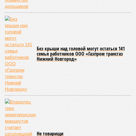
значительно выше: в регионе она достигает около 4597
рублей за килограмм (не включая бескостное мясо). Это
почти втрое дороже свинины и делает баранину одним из
самых дорогих вариантов для шашлыка в Приволжском
федеральном округе.
А вот говядина – отличный компромисс для тех, кто по
каким-то причинам не любит или не ест свинину. В
Кировской области бескостная говядина стоит около 3320
рублей за килограмм, что чуть дешевле, чем баранина, но
всё равно заметно дороже свинины. В большинстве
регионов округа говядина чуть дешевле, а по соотношению
цена-качество остаётся одним из лучших вариантов для
шашлыка.
Если хотите сэкономить и не возиться с маринадом,
отличный выбор – сосиски и сардельки. В Кировской
области цена на них достигает примерно 1600 рублей за
килограмм – чуть выше, чем у свинины, но не значительно.
Это практичный и быстрый вариант для тех, кто
предпочитает не тратить время на подготовку.