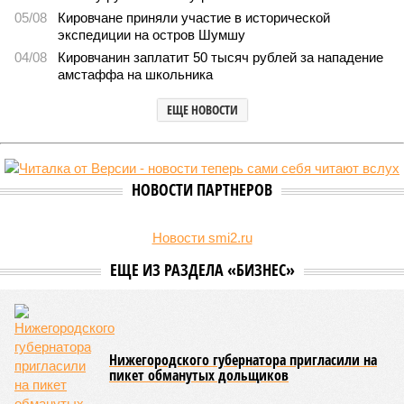
Килограмм свиного шашлыка в Кировской области превысил 1,6 тысяч
рублей (фото: magnific.com/freepik)
Жители региона готовятся к шашлычному сезону. Но перед тем
как отправиться за мясом, важно оценить цены и выбрать
оптимальный вариант.
Первое, что приходит в голову – классическая свинина. В
регионе она
остается
лидером по популярности среди
любителей мяса. По данным центра стратегических
решений, в апреле 2026 года цена за килограмм бескостной
свинины здесь составляет примерно 1664 рубля. Для
сравнения: в соседней Нижегородской области цена чуть
ниже – около 1458 рублей, а в Костроме – 1370 рублей. В
Марий Эл цена совпадает – 1664 рубля за килограмм.
Если рассматривать более дорогие виды мяса, то
баранина – не для каждого. Помните, что её цена