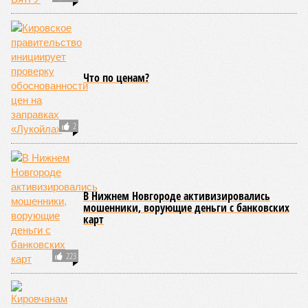
Мужчину из
Слободского
осудили за пожар в
жилом доме
КОММЕНТАРИИ
0
ПОСЛЕДНИЕ НОВОСТИ
07/08
Мужчина получил тяжёлые травмы после падения с
лестницы при ремонте
07/08
Три мусоросортировочных комплекса за 2,5
миллиарда рублей появятся в регионе
06/08
Кировская школьница перевела мошеннику 41
тысячу рублей из-за угроз
05/08
Кировчане приняли участие в исторической
экспедиции на остров Шумшу
04/08
Кировчанин заплатит 50 тысяч рублей за нападение
амстаффа на школьника
ЕЩЕ НОВОСТИ