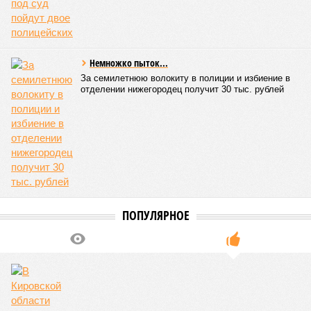
среднего качества прибавило 3,6%.
Вторичный рынок показал более активную динамику: цены
выросли на 8,7% в годовом выражении. Лидерами
подорожания стали квартиры среднего и улучшенного
качества, которые подорожали на 11,4% и 8,2%
соответственно. В то же время элитные апартаменты
подорожали скромнее – всего на 2,2%, а жильё низкого
качества – лишь на 1,2%. Максимальный подъём цен
пришёлся на второй квартал 2025 года, что может быть
связано с укреплением спроса и сезонными факторами.
По
мнению
экспертов и представителей власти, рынок
недвижимости в России в 2026 году ожидает стабильный,
но умеренный рост цен. Член комитета Совета Федерации
по бюджету и финансовым рынкам
Евгения Уваркина
отметила, что рост цен на новостройки будет находиться в
пределах 5–7%, что лишь немного превысит уровень
инфляции. Основными факторами, сдерживающими более
высокие темпы подорожания, станут высокая
себестоимость строительства и сокращение количества
вводимых в эксплуатацию новых проектов.