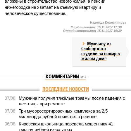
вложены в строительство нового жилья, а пенсии
нижегородке не хватает на съемную квартиру и
человеческое существование.
Надежда Колесникова
Опубликовано:
15.11.2017 17:36
Отредактировано:
15.11.2017 19:30
Мужчину из
Слободского
осудили за пожар в
жилом доме
КОММЕНТАРИИ
0
Версия
//
Общество
//
Килограмм свиного шашлыка в Кировской области
превысил 1,6 тысяч рублей
5673
Что выберем?
Килограмм свиного шашлыка в Кировской области
превысил 1,6 тысяч рублей