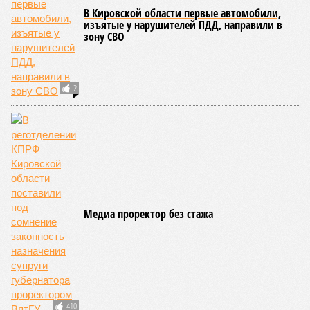
Эксперты прогнозируют, что первичный и вторичный рынки
где-то будут показывать разнонаправленную динамику. На
рынке новостроек, скорее всего, не ожидается
значительного роста, а возможна даже стагнация с
элементами ценовой коррекции. Чтобы стимулировать
продажи в условиях повышенной закредитованности
населения, застройщики будут активно использовать
инструменты ценовой политики: скидки, рассрочки и
выгодные условия покупки.
Ранее глава Банка России
Эльвира Набиуллина
на пресс-
конференции сообщила, что за 2025 год цены на первичное
жильё выросли на 8,7%, что превышает инфляционные
показатели. Этот рост связывают с активизацией спроса на
фоне ожиданий ужесточения условий льготной ипотеки,
которое произошло в июле 2025 года.
Лана Спесивцева
Опубликовано:
24.02.2026 16:51
Отредактировано:
24.02.2026 16:51