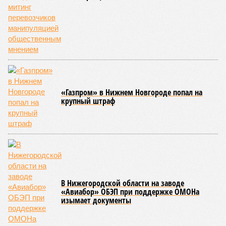
Что касается гарниров, то в Кировской области популярны
свежие овощи и грибы. Цены на грибы – около 1571 рубля
за килограмм, что сопоставимо со стоимостью свинины.
Для больших компаний лучше выбрать более экономичный
вариант – свинину или сосиски. Не забывайте сравнивать
цены в магазинах и на рынках: перед праздниками цены
могут колебаться.
Лана Спесивцева
Опубликовано:
28.04.2026 19:10
Отредактировано:
28.04.2026 19:10
Мужчину из
Слободского
осудили за пожар в
жилом доме
КОММЕНТАРИИ
0
Версия
//
Общество
//
Новостройки Кировской области подорожали на
6%