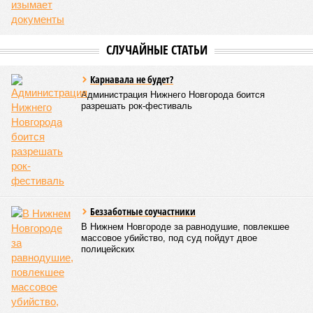
5513
Можем себе позволить?
Новостройки Кировской области подорожали на 6%
Новостройки Кировской области подорожали на 6% (фото:
freepik.com/freepik)
Кировстат обнародовал данные по рынку жилой недвижимости
за последний квартал 2025 года. Средняя стоимость квадратного
метра в новостройках достигла 124 934 рублей, тогда как на
вторичном рынке жилья цена оказалась существенно ниже – 92
947 рублей за квадратный метр.
За год средняя цена квартир в новых домах
увеличилась
на 6%, при этом наиболее ощутимым ростом отметились
квартиры улучшенного качества: их стоимость выросла на
6,7%. Элитные объекты подорожали на 5,8%, а жильё