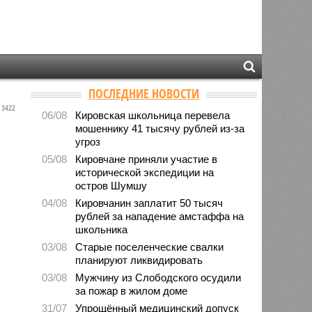
ПОСЛЕДНИЕ НОВОСТИ
3422
06/08
Кировская школьница перевела
мошеннику 41 тысячу рублей из-за
угроз
05/08
Кировчане приняли участие в
исторической экспедиции на
остров Шумшу
04/08
Кировчанин заплатит 50 тысяч
рублей за нападение амстаффа на
школьника
03/08
Старые поселенческие свалки
планируют ликвидировать
03/08
Мужчину из Слободского осудили
за пожар в жилом доме
31/07
Упрощённый медицинский допуск