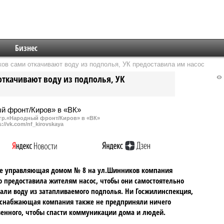
Бизнес
ов сами откачивают воду из подполья, УК предоставила им насос
ткачивают воду из подполья, УК
гр.«Народный фронт/Киров» в «ВК»
s://vk.com/nf_kirovskaya
ве управляющая домом № 8 на ул.Шинников компания
 предоставила жителям насос, чтобы они самостоятельно
али воду из затапливаемого подполья. Ни Госжилинспекция,
оснабжающая компания также не предприняли ничего
енного, чтобы спасти коммуникации дома и людей.