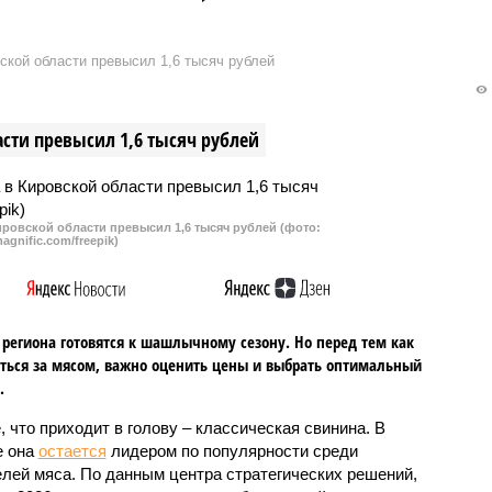
льства аварии в доме на
трубу с горячей водой. Жалобы
й в Кирове. Здесь
жильцов УК услышала и
кой области превысил 1,6 тысяч рублей
 подвал, а жильцы
попросту отключила подачу
месяцев живут без
горячей воды.
воды.
сти превысил 1,6 тысяч рублей
ровской области превысил 1,6 тысяч рублей (фото:
agnific.com/freepik)
региона готовятся к шашлычному сезону. Но перед тем как
ться за мясом, важно оценить цены и выбрать оптимальный
.
, что приходит в голову – классическая свинина. В
е она
остается
лидером по популярности среди
лей мяса. По данным центра стратегических решений,