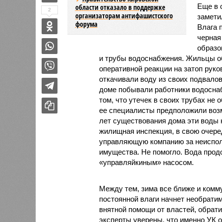
Еще в 
области отказало в поддержке
2
организаторам антифашистского
замети
форума
Влага 
черная
образо
и трубы водоснабжения. Жильцы о
оперативной реакции на затоп рук
откачивали воду из своих подвало
доме побывали работники водоснаб
том, что утечек в своих трубах не
ее специалисты предположили возм
лет существования дома эти воды 
жилищная инспекция, в свою очере
управляющую компанию за неиспол
имущества. Не помогло. Вода прод
«управляйкиным» насосом.
Между тем, зима все ближе и комм
постоянной влаги начнет необратим
внятной помощи от властей, обрати
эксперты уверены, что именно УК о