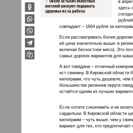
Около 50 тысяч областных
в апре
жителей рискуют подорвать
здесь 
здоровье из-за работы
соседн
рублей
совпадает – 1664 рубля за килогра
Если рассматривать более дорогие 
её цена значительно выше: в регио
включая бескостное мясо). Это поч
самых дорогих вариантов для шаш
А вот говядина – отличный компром
ест свинину. В Кировской области 
килограмм, что чуть дешевле, чем 
большинстве регионов округа говя
остаётся одним из лучших вариан
Если хотите сэкономить и не возит
сардельки. В Кировской области це
килограмм – чуть выше, чем у свин
вариант для тех, кто предпочитает 