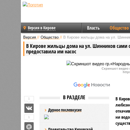
Власть
Общество
Версия в Кирове
Версия
//
Общество
//
В Кирове жильцы дома на ул. Шинник
В Кирове жильцы дома на ул. Шинников сами о
предоставила им насос
Скриншот видео 
http
В РАЗДЕЛЕ
В Киро
1
любезно
Дурное послевкусие
откачив
ни вод
1
существ
Правительство Кировской