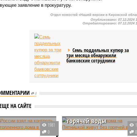
вующее заявление в прокуратуру.
Отдел новостей «Нашей версии в Кировской обла
Опубликовано:
07.12.2024 
Отредактировано:
07.12.2024 
Семь поддельных купюр за
три месяца обнаружили
банковские сотрудники
ОММЕНТАРИИ
0
К России взял на
ль проверку
В Кирове жильцы дома
ЕЩЕ НА САЙТЕ
енного дома в
на Пятницкой живут без
е
горячей воды
1981
едственного комитета
В одном из домов в Кирове в
0
оручил проверить
декабре прошлого года прорвал