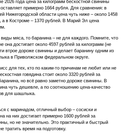
ле 2026 года цена за килограмм бескостной свинины
составляет примерно 1664 рубля. Для сравнения: в
ей Нижегородской области цена чуть ниже – около 1458
, а в Костроме – 1370 рублей. В Марий Эл цена
мм.
виды мяса, то баранина – не для каждого. Помните, что
не она достигает около 4597 рублей за килограмм (не
ти втрое дороже свинины и делает баранину одним из
лыка в Приволжском федеральном округе.
исс для тех, кто по каким-то причинам не любит или не
бескостная говядина стоит около 3320 рублей за
баранина, но всё равно заметно дороже свинины. В
дина чуть дешевле, а по соотношению цена-качество
тов для шашлыка.
ься с маринадом, отличный выбор – сосиски и
на на них достигает примерно 1600 рублей за
ины, но не значительно. Это практичный и быстрый
не тратить время на подготовку.