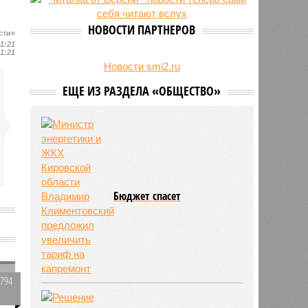
24/07
Гострудинспекция выявила
нарушения после несчастного
НОВОСТИ ПАРТНЕРОВ
сти»
случая на пилораме в Кирсе
11:21
23/07
Режим работы местных детских
11:21
садов собираются продлить
Новости smi2.ru
ЕЩЕ ИЗ РАЗДЕЛА «ОБЩЕСТВО»
Бюджет спасет
1794
0
о