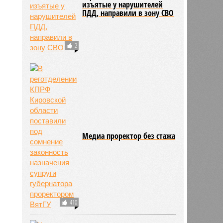
изъятые у нарушителей
ПДД, направили в зону СВО
2
Медиа проректор без стажа
410