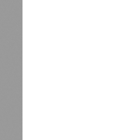
Можем себе позволить?
Новостройки Кировской области подорожали н
Новостройки Кировской област
В РАЗДЕЛЕ
Кировст
0
последн
Почти 4 тысячи кировских ребят
в новос
входят в студенческие отряды
рынке ж
1
квадрат
За год
После жалобы кировчанина в
1
Дороничах проверили воздух
6%, пр
кварти
6,7%. 
качества прибавило 3,6%.