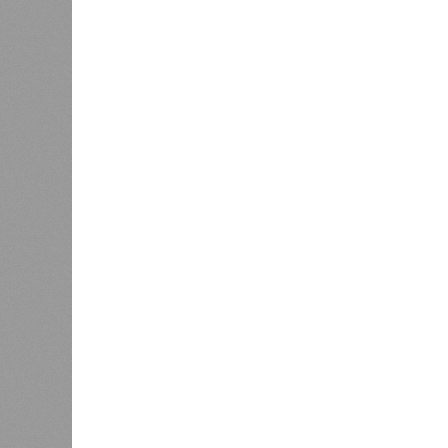
Вторичный рынок показал более ак
выражении. Лидерами подорожания 
которые подорожали на 11,4% и 8,
подорожали скромнее – всего на 2,2
Максимальный подъём цен пришёлся
связано с укреплением спроса и с
По
мнению
экспертов и представите
ожидает стабильный, но умеренный
бюджету и финансовым рынкам
Ев
будет находиться в пределах 5–7%
Основными факторами, сдерживающ
высокая себестоимость строительс
эксплуатацию новых проектов.
Эксперты прогнозируют, что первич
разнонаправленную динамику. На ры
значительного роста, а возможна д
стимулировать продажи в условиях
застройщики будут активно исполь