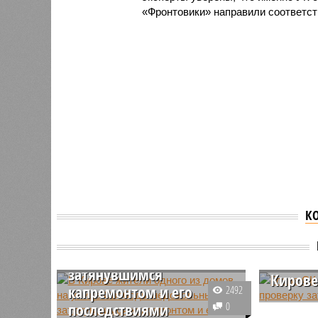
«Фронтовики» направили соответст
К
В Кирове жители одного
Глава С
из домов на улице
контро
Свободы недовольны
затопл
затянувшимся
Киров
капремонтом и его
2492
Глава Сл
последствиями
0
России п