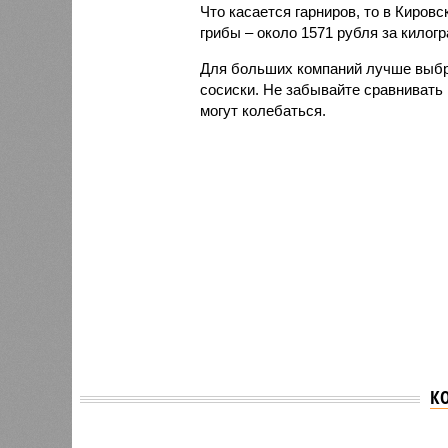
Что касается гарниров, то в Киров
грибы – около 1571 рубля за килог
Для больших компаний лучше выбр
сосиски. Не забывайте сравнивать 
могут колебаться.
К
Версия
//
Общество
//
Новостройки Кировской области под