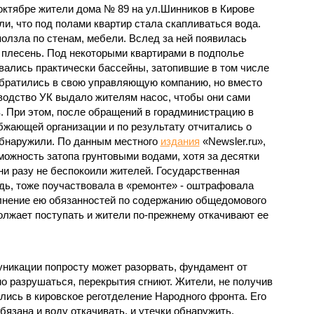
октябре жители дома № 89 на ул.Шинников в Кирове
ли, что под полами квартир стала скапливаться вода.
ползла по стенам, мебели. Вслед за ней появилась
 плесень. Под некоторыми квартирами в подполье
вались практически бассейны, затопившие в том числе
братились в свою управляющую компанию, но вместо
оводство УК выдало жителям насос, чтобы они сами
в. При этом, после обращений в горадминистрацию в
жающей организации и по результату отчитались о
 обнаружили. По данным местного
издания
«Newsler.ru»,
ожность затопа грунтовыми водами, хотя за десятки
ни разу не беспокоили жителей. Государственная
дь, тоже поучаствовала в «ремонте» - оштрафовала
нение ею обязанностей по содержанию общедомового
олжает поступать и жители по-прежнему откачивают ее
уникации попросту может разорвать, фундамент от
о разрушаться, перекрытия сгниют. Жители, не получив
лись в кировское реготделение Народного фронта. Его
бязана и воду откачивать, и утечки обнаружить.