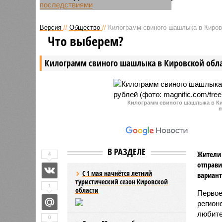
В Кирове жители одного из домов
обстояте
на улице Свободы жалуются на
Пятницко
Версия
//
Общество
//
Килограмм свиного шашлыка в Кировс
затянувшийся капитальный
затоплен
Что выберем?
ремонт и его последствия. В
более 2 
региональном Фонде капремонта
горячей 
Килограмм свиного шашлыка в Кировской обла
на их претензии не отвечают.
Килограмм свиного шашлыка в Ки
m
В РАЗДЕЛЕ
Жители 
4
отправи
С 1 мая начнётся летний
вариант
туристический сезон Кировской
1
области
Первое
регион
любите
0