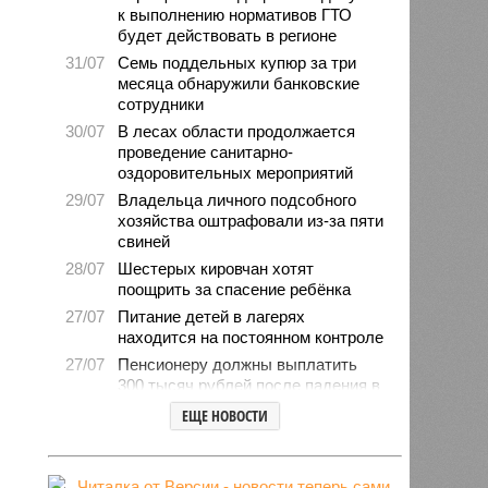
к выполнению нормативов ГТО
будет действовать в регионе
31/07
Семь поддельных купюр за три
месяца обнаружили банковские
сотрудники
30/07
В лесах области продолжается
проведение санитарно-
оздоровительных мероприятий
29/07
Владельца личного подсобного
хозяйства оштрафовали из-за пяти
свиней
28/07
Шестерых кировчан хотят
поощрить за спасение ребёнка
27/07
Питание детей в лагерях
находится на постоянном контроле
27/07
Пенсионеру должны выплатить
300 тысяч рублей после падения в
гололёд
ЕЩЕ НОВОСТИ
24/07
В регионе обновлён порядок
предоставления госимущества в
аренду