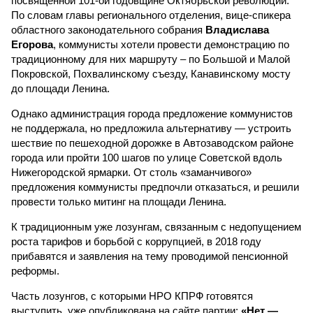
посвященной 101-ой годовщине Октябрьской революции.
По словам главы регионального отделения, вице-спикера
областного законодательного собрания
Владислава
Егорова
, коммунисты хотели провести демонстрацию по
традиционному для них маршруту – по Большой и Малой
Покровской, Похвалинскому съезду, Канавинскому мосту
до площади Ленина.
Однако администрация города предложение коммунистов
не поддержала, но предложила альтернативу — устроить
шествие по пешеходной дорожке в Автозаводском районе
города или пройти 100 шагов по улице Советской вдоль
Нижегородской ярмарки. От столь «заманчивого»
предложения коммунисты предпочли отказаться, и решили
провести только митинг на площади Ленина.
К традиционным уже лозунгам, связанным с недопущением
роста тарифов и борьбой с коррупцией, в 2018 году
прибавятся и заявления на тему проводимой пенсионной
реформы.
Часть лозунгов, с которыми НРО КПРФ готовятся
выступить, уже опубликована на сайте партии:
«Нет —