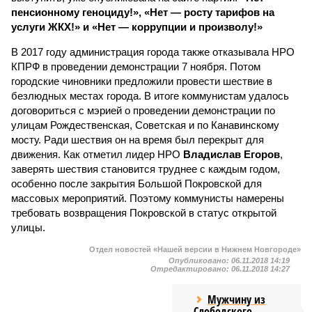
пенсионному геноциду!», «Нет — росту тарифов на
услуги ЖКХ!» и «Нет — коррупции и произволу!»
В 2017 году администрация города также отказывала НРО
КПРФ в проведении демонстрации 7 ноября. Потом
городские чиновники предложили провести шествие в
безлюдных местах города. В итоге коммунистам удалось
договориться с мэрией о проведении демонстрации по
улицам Рождественская, Советская и по Канавинскому
мосту. Ради шествия он на время был перекрыт для
движения. Как отметил лидер НРО
Владислав Егоров
,
заверять шествия становится труднее с каждым годом,
особенно после закрытия Большой Покровской для
массовых мероприятий. Поэтому коммунисты намерены
требовать возвращения Покровской в статус открытой
улицы.
Отдел новостей «Нашей версии в Нижнем Новгороде»
Опубликовано:
06.11.2018 14:19
Отредактировано:
06.11.2018 14:27
Мужчину из
Слободского