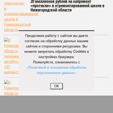
20 миллионов рублей на капремонт
«протекли» в отремонтированной школе в
Нижегородской области
Продолжая работу с сайтом вы даете
согласие на обработку данных нашим
сайтом и сторонними ресурсами. Вы
можете запретить обработку Cookies в
В Нижегородской области задержали
настройках браузера.
автобусы со 137 мигрантами
Пожалуйста, ознакомьтесь с
«Политикой в отношении обработки
персональных данных»
.
OK
В Нижегородской области произошел пожар
на турбазе, где отдыхали дети во время
каникул