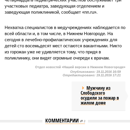
участковых педиатра, заведующая отделением и
заведующая поликлиникой, сообщает «nn.ru».
Нехватка специалистов в медучреждениях наблюдается по
всей области и, в том числе, в Нижнем Новгороде. На
сегодня в лечебно-профилактических учреждениях для
детей сто восемьдесят мест остаются вакантными. Никто
из горожан уже не удивляется тому, что придя в
поликлинику, они видят огромные очереди к врачам.
Отдел новостей «Нашей версии в Нижнем Новогороде»
Опубликовано:
19.11.2016 16:59
Отредактировано:
19.11.2016 17:21
Мужчину из
Слободского
осудили за пожар в
жилом доме
КОММЕНТАРИИ
0