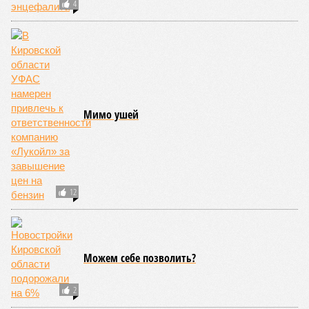
4
Мимо ушей
12
Можем себе позволить?
2