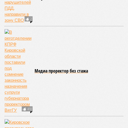
2
Медиа проректор без стажа
410