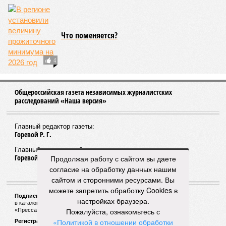
Что поменяется?
4
Общероссийская газета независимых журналистских
расследований «Наша версия»
Главный редактор газеты:
Горевой Р. Г.
Главный редактор сайта:
Горевой Р. Г.
Продолжая работу с сайтом вы даете
согласие на обработку данных нашим
сайтом и сторонними ресурсами. Вы
можете запретить обработку Cookies в
Подписной индекс газеты «Наша версия»:
настройках браузера.
в каталоге «Почта России» —
99266
Пожалуйста, ознакомьтесь с
«Пресса России» (зелёный) —
41522
«Политикой в отношении обработки
Регистрационный номер Роскомнадзора