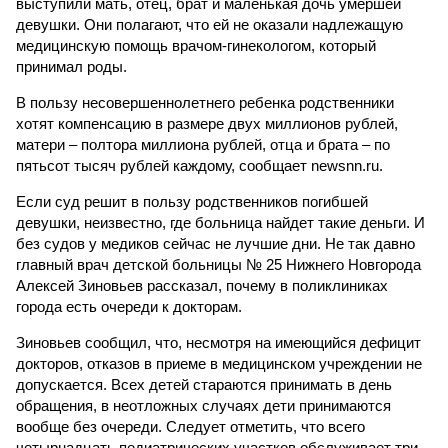
выступили мать, отец, брат и маленькая дочь умершей
девушки. Они полагают, что ей не оказали надлежащую
медицинскую помощь врачом-гинекологом, который
принимал роды.
В пользу несовершеннолетнего ребенка родственники
хотят компенсацию в размере двух миллионов рублей,
матери – полтора миллиона рублей, отца и брата – по
пятьсот тысяч рублей каждому, сообщает newsnn.ru.
Если суд решит в пользу родственников погибшей
девушки, неизвестно, где больница найдет такие деньги. И
без судов у медиков сейчас не лучшие дни. Не так давно
главный врач детской больницы № 25 Нижнего Новгорода
Алексей Зиновьев рассказал, почему в поликлиниках
города есть очереди к докторам.
Зиновьев сообщил, что, несмотря на имеющийся дефицит
докторов, отказов в приеме в медицинском учреждении не
допускается. Всех детей стараются принимать в день
обращения, в неотложных случаях дети принимаются
вообще без очереди. Следует отметить, что всего
четырнадцать педиатрических участков обслуживает три