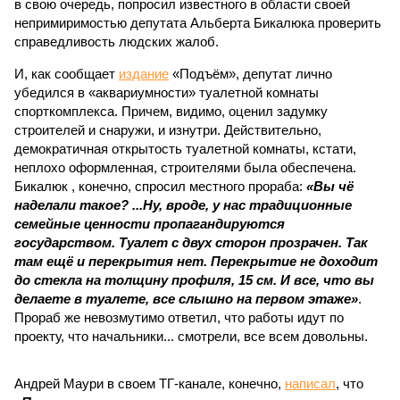
в свою очередь, попросил известного в области своей
непримиримостью депутата Альберта Бикалюка проверить
справедливость людских жалоб.
И, как сообщает
издание
«Подъём», депутат лично
убедился в «аквариумности» туалетной комнаты
спорткомплекса. Причем, видимо, оценил задумку
строителей и снаружи, и изнутри. Действительно,
демократичная открытость туалетной комнаты, кстати,
неплохо оформленная, строителями была обеспечена.
Бикалюк , конечно, спросил местного прораба:
«Вы чё
наделали такое? ...Ну, вроде, у нас традиционные
семейные ценности пропагандируются
государством. Туалет с двух сторон прозрачен. Так
там ещё и перекрытия нет. Перекрытие не доходит
до стекла на толщину профиля, 15 см. И все, что вы
делаете в туалете, все слышно на первом этаже»
.
Прораб же невозмутимо ответил, что работы идут по
проекту, что начальники... смотрели, все всем довольны.
Андрей Маури в своем ТГ-канале, конечно,
написал
, что