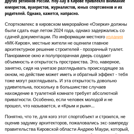
других регионов России. Ноу-Хау в Кирове привлекло внимание
юмористов, вуаеристов, журналистов, юных спортсменов и их
родителей. Однако, кажется, напрасно.
Спорткомлекс в кировском микрорайоне «Озерки» должны
были сдать еще летом 2024 года, однако задержались со
сдачей документации. По информации местного
издания
«МК-Киров», местные жители не оценили главное
архитектурное решение строителей - прозрачный туалет.
Панорамное окно и полупрозрачная дверь создают
объемность и открытость пространства. Это, наверное,
занятно, сидя на унитазе разглядывать происходящее за
окном, но действие может иметь и обратный эффект - тебя
тоже могут разглядывать. И эта открытость довольно
удивительна, поскольку в большинстве случаев
нахождение в туалетной комнате требует абсолютной
приватности. Особенно, если человек молодой и не
прошел, что называется, и «Крым и рым»...
Понятно, что те, для кого этот спортобъект и строился, не
оценив задумку архитекторов, пожаловались экс-зампреду
правительства Кировской области Андрею Маури, который,