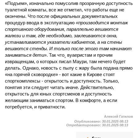
«Подъем», изначально помусолив прозрачную доступность
туалетной комнаты, все же отметил, что работы еще не
окончены. Что после официальных документальных
процедур ввода в эксплуатацию
«производится монтаж
спортивного оборудования, параллельно вешаются
жалюзи и там, где необходимо, заклеиваются окна,
устанавливаются указатели кабинетов, а на стены
вешаются стенды. И только после этого там начинают
заниматься дети»
. Так что¸ вуаеристам и прочим
извращенцам, о которых писал Маури, там нечего будет
делать. Однако, новость с пылу с жару была подана прямо
«на горячей сковородке» - вот какие в Кирове стоят
спорткомплексы - открытость и доступность. Только,
понятия эти следует читать иначе. Действительно,
открытость для юных спортсменов и доступность
желающим заниматься спортом. В комфорте, а если
потребуется, и приватности.
Алексей Гатилов
Опубликовано:
30.01.2025 08:13
Отредактировано:
30.01.2025 08:13