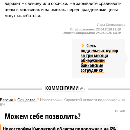
вариант – свинину или сосиски. Не забывайте сравнивать
цены в магазинах и на рынках: перед праздниками цены
могут колебаться.
Лана Спесивцева
Опубликовано:
28.04.2026 19:10
Отредактировано:
28.04.2026 19:10
Семь
поддельных купюр
за три месяца
обнаружили
банковские
сотрудники
КОММЕНТАРИИ
0
Версия
//
Общество
//
Новостройки Кировской области подорожали на
6%
5488
Можем себе позволить?
Новостройки Кировской области подорожали на 6%