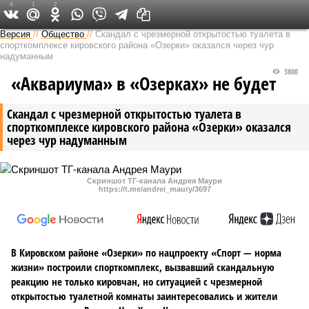
4
1
2
Версия в Кирове
Версия
//
Общество
//
Скандал с чрезмерной открытостью туалета в
спорткомплексе кировского района «Озерки» оказался через чур
надуманным
3800
«Аквариума» в «Озерках» не будет
Скандал с чрезмерной открытостью туалета в
спорткомплексе кировского района «Озерки» оказался
через чур надуманным
Скриншот ТГ-канала Андрея Маури
https://t.me/andrei_maury/3697
В Кировском районе «Озерки» по нацпроекту «Спорт — норма
жизни» построили спорткомплекс, вызвавший скандальную
реакцию не только кировчан, но ситуацией с чрезмерной
открытостью туалетной комнаты заинтересовались и жители