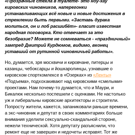
«Прозрачные стекла в туалете- это ноу-хау
кировских чиновников, наперегонки
устанавливающих всё новые и новые достижения в
стремлении быть первыми. «Заставь дурака
молиться, он и лоб расшибёт»- гласит известная
народная поговорка. Кто отвечает за это
безобразие? Можете не сомневаться - «праздничный»
зампред Дмитрий Курдюмов, видимо, вконец
уставший от рутинной чиновничьей работы».
Но, думается, зря москвичи и кировчане, питерцы и
казанцы, чебоксарцы и йошкаролинцы, узнавшие о
кировском спорткомлексе в «Озерках» из
«Ленты»
«Подъема», подхохакивают над кировскими «смелыми»
проектами. Нам почему-то думается, что и Маури, и
Бикалюк несколько поспешили с оценками. Не настолько
уж и либеральны кировские архитекторы и строители.
Попросту жители, кажется, запаниковали раньше времени,
а экс-чиновник и депутат в своих комментариях больше
внимания уделили сексуально-скандальной стороне,
нежели технической. Хотя депутату разъяснили, что
ремонт еще не завершен и недочеты исправят. Тот же