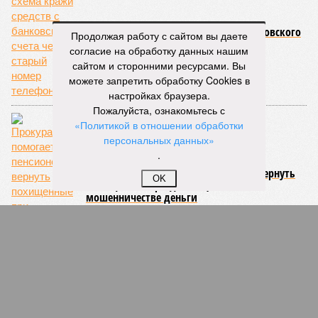
Раскрыта схема кражи средств с банковского
Продолжая работу с сайтом вы даете
счета через старый номер телефона
согласие на обработку данных нашим
сайтом и сторонними ресурсами. Вы
можете запретить обработку Cookies в
настройках браузера.
Пожалуйста, ознакомьтесь с
«Политикой в отношении обработки
персональных данных»
.
Прокуратура помогает пенсионерке вернуть
OK
похищенные при дистанционном
мошенничестве деньги
СЛУЧАЙНЫЕ СТАТЬИ
«А вещи то из дома куда увозите?»