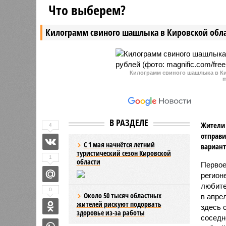
Что выберем?
ремонт и его последствия. В
огромная
региональном Фонде капремонта
админист
Килограмм свиного шашлыка в Кировской обла
на их претензии не отвечают.
устранит
месяцев н
слово не
Килограмм свиного шашлыка в Ки
m
В РАЗДЕЛЕ
Жители 
4
отправи
С 1 мая начнётся летний
вариант
туристический сезон Кировской
1
области
Первое
регион
любите
0
Около 50 тысяч областных
в апре
жителей рискуют подорвать
здесь 
здоровье из-за работы
соседн