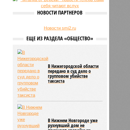
27/07
Пенсионеру должны выплатить
300 тысяч рублей после падения в
НОВОСТИ ПАРТНЕРОВ
гололёд
24/07
В регионе обновлён порядок
предоставления госимущества в
Новости smi2.ru
аренду
ЕЩЕ ИЗ РАЗДЕЛА «ОБЩЕСТВО»
В Нижегородской области
передано в суд дело о
групповом убийстве
таксиста
В Нижнем Новгороде уже
рухнувший дом не