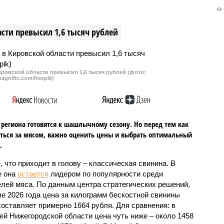
 лужа. Городская
подъездов. Переделать работу,
рация обещала
скорее всего, получится только 
сти превысил 1,6 тысяч рублей
ь проблему еще пару
следующем году.
азад, но до сих пор
 сдержала.
ровской области превысил 1,6 тысяч рублей (фото:
agnific.com/freepik)
региона готовятся к шашлычному сезону. Но перед тем как
ться за мясом, важно оценить цены и выбрать оптимальный
.
, что приходит в голову – классическая свинина. В
е она
остается
лидером по популярности среди
лей мяса. По данным центра стратегических решений,
ле 2026 года цена за килограмм бескостной свинины
составляет примерно 1664 рубля. Для сравнения: в
ей Нижегородской области цена чуть ниже – около 1458