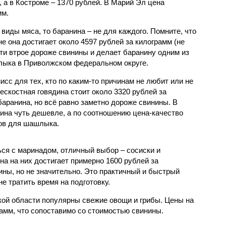
, а в Костроме – 1370 рублей. В Марий Эл цена
мм.
виды мяса, то баранина – не для каждого. Помните, что
не она достигает около 4597 рублей за килограмм (не
ти втрое дороже свинины и делает баранину одним из
лыка в Приволжском федеральном округе.
исс для тех, кто по каким-то причинам не любит или не
бескостная говядина стоит около 3320 рублей за
баранина, но всё равно заметно дороже свинины. В
дина чуть дешевле, а по соотношению цена-качество
тов для шашлыка.
ься с маринадом, отличный выбор – сосиски и
на на них достигает примерно 1600 рублей за
ины, но не значительно. Это практичный и быстрый
не тратить время на подготовку.
ской области популярны свежие овощи и грибы. Цены на
рамм, что сопоставимо со стоимостью свинины.