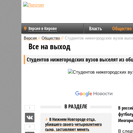
Власть
Общество
Версия в Кирове
Версия
//
Общество
//
Студентов нижегородских вузов выс
Все на выход
Студентов нижегородских вузов выселят из о
В РАЗДЕЛЕ
В росси
1
футболу
В Нижнем Новгороде отца,
Иногоро
убившего своего четырехлетнего
0
сына, заставляют менять
В след