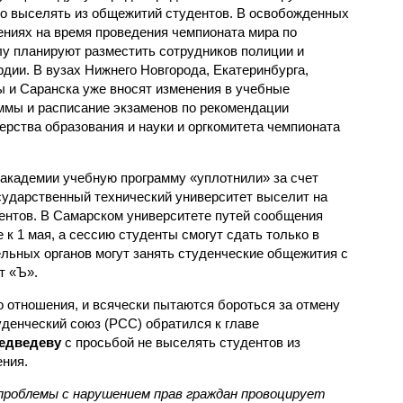
о выселять из общежитий студентов. В освобожденных
ниях на время проведения чемпионата мира по
у планируют разместить сотрудников полиции и
рдии. В вузах Нижнего Новгорода, Екатеринбурга,
 и Саранска уже вносят изменения в учебные
ммы и расписание экзаменов по рекомендации
ерства образования и науки и оргкомитета чемпионата
 академии учебную программу «уплотнили» за счет
сударственный технический университет выселит на
ентов. В Самарском университете путей сообщения
к 1 мая, а сессию студенты смогут сдать только в
ельных органов могут занять студенческие общежития с
т «Ъ».
о отношения, и всячески пытаются бороться за отмену
уденческий союз (РСС) обратился к главе
едведеву
с просьбой не выселять студентов из
ения.
роблемы с нарушением прав граждан провоцирует