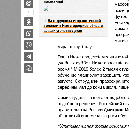
показания?
массов
помеще
0
футбол
На сотрудника исправительной
Росгва
колонии в Нижегородской области
Самары
завели уголовное дело
програ
минист
мира по футболу.
Так, в Нижегородской медицинской
учебных суббот. Нижегородский го
время ЧМ-2018 более 2 тысяч студ
обучение планируют завершить уже 
августе. Сотрудники правоохранит
середины мая до конца июля, пише
Сами студенты в шоке от подобног
подобного решения. Российский ст
правительства России
Дмитрию М
общежитий и не менять сроки обуч
«Ультимативная форма решения п