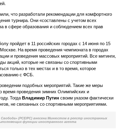
ей.
рили, что разработали рекомендации для комфортного
дения турнира. Они «составлены с учетом всех
ва в сфере образования и соблюдением всех прав
лу пройдет в 11 российских городах с 14 июня по 15
 Москве. На время проведения чемпионата в городах
ации и проведения массовых мероприятий. Все митинги,
иды акций, которые не связаны со спортивными
ся только в тех местах и в то время, которое
асованию с ФСБ.
проведении подобных мероприятий. Такие же меры
о время проведения зимних Олимпийских и
году. Тогда
Владимир Путин
своим указом фактически
нгов, не связанных со спортивными мероприятиями.
о Свобода» (PCE/PC) внесена Минюстом в реестр иностранных
выполняющих функции иностранного агента