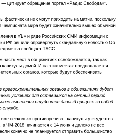
, — цитирует обращение портал «Радио Свобода»*.
ы фактически не смогут приходить на матчи, поскольку
я чемпионата мира будет «значительно выше» обычной.
вления в «Ъ» и ряде Российских СМИ информации о
уки РФ решили опровергнуть скандальную новостью Об
 ведомства сообщает ТАСС.
м часть мест в общежитиях освобождается, так как
 каникулы домой. И на этих местах предполагается
нительных органов, которые будут обеспечивать
в правоохранительных органов в общежитиях будет
ных условиях для оставшихся на летний период
ного выселения студентов данный процесс за собой
с-службе.
оже несколько противоречива - каникулы у студентов
 а ЧМ-2018 начинается с 14 июня и далеко не все
 если конечно не планируется отправить большинство