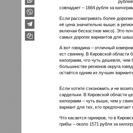
рублей
совпадает – 1664 рубля за килогра
Если рассматривать более дорогие 
её цена значительно выше: в регио
включая бескостное мясо). Это поч
самых дорогих вариантов для шаш
А вот говядина – отличный компром
ест свинину. В Кировской области 
килограмм, что чуть дешевле, чем 
большинстве регионов округа говя
остаётся одним из лучших вариан
Если хотите сэкономить и не возит
сардельки. В Кировской области це
килограмм – чуть выше, чем у свин
вариант для тех, кто предпочитает 
Что касается гарниров, то в Киров
грибы – около 1571 рубля за килог