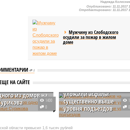
Надежда Колесни
Опубликовано:
11.11.2017 
Отредактировано:
11.11.2017 
Мужчину из Слободского
осудили за пожар в жилом
доме
ОММЕНТАРИИ
Во дворе одного из
0
домов на проспекте
ве из-за проблем с
ЕЩЕ НА САЙТЕ
Октября в Кирове
кой затопило
уложили асфальт
дного из домов на
существенно выше
1400
Сурикова
0
уровня подъездов
одного из домов на
рикова в Кирове из-за
В одном из дворов на проспекте
ной ливневой
Октября в Кирове подрядчик
кой области превысил 1,6 тысяч рублей
ции образовалась
уложил асфальт выше уровня