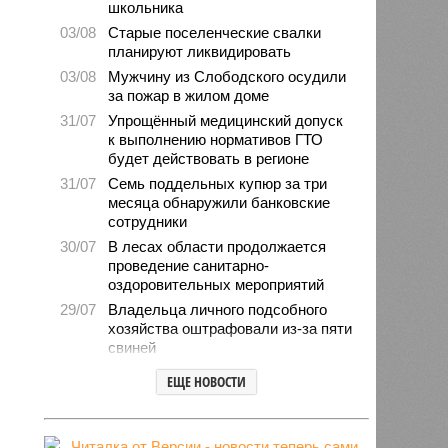
школьника
03/08
Старые поселенческие свалки
планируют ликвидировать
03/08
Мужчину из Слободского осудили
за пожар в жилом доме
31/07
Упрощённый медицинский допуск
к выполнению нормативов ГТО
будет действовать в регионе
31/07
Семь поддельных купюр за три
месяца обнаружили банковские
сотрудники
30/07
В лесах области продолжается
проведение санитарно-
оздоровительных мероприятий
29/07
Владельца личного подсобного
хозяйства оштрафовали из-за пяти
свиней
28/07
Шестерых кировчан хотят
ЕЩЕ НОВОСТИ
поощрить за спасение ребёнка
27/07
Питание детей в лагерях
находится на постоянном контроле