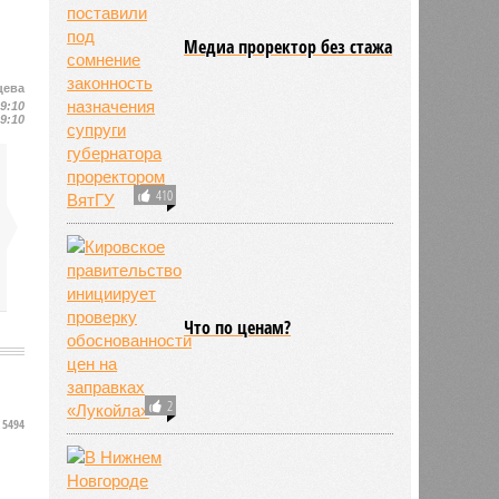
Медиа проректор без стажа
цева
19:10
19:10
410
Что по ценам?
2
5494