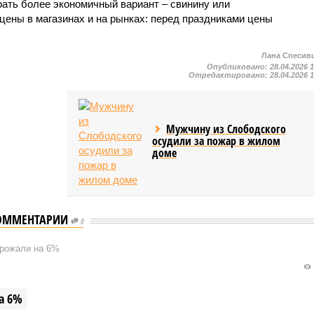
ать более экономичный вариант – свинину или
цены в магазинах и на рынках: перед праздниками цены
Лана Спесив
Опубликовано:
28.04.2026 
Отредактировано:
28.04.2026 
Мужчину из Слободского
осудили за пожар в жилом
доме
ОММЕНТАРИИ
0
орожали на 6%
а 6%