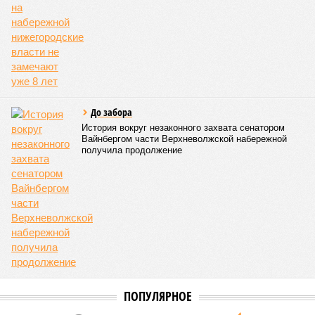
качества – лишь на 1,2%. Максимальный подъём цен
пришёлся на второй квартал 2025 года, что может быть
связано с укреплением спроса и сезонными факторами.
По
мнению
экспертов и представителей власти, рынок
недвижимости в России в 2026 году ожидает стабильный,
но умеренный рост цен. Член комитета Совета Федерации
по бюджету и финансовым рынкам
Евгения Уваркина
отметила, что рост цен на новостройки будет находиться в
пределах 5–7%, что лишь немного превысит уровень
инфляции. Основными факторами, сдерживающими более
высокие темпы подорожания, станут высокая
себестоимость строительства и сокращение количества
вводимых в эксплуатацию новых проектов.
Эксперты прогнозируют, что первичный и вторичный рынки
где-то будут показывать разнонаправленную динамику. На
рынке новостроек, скорее всего, не ожидается
значительного роста, а возможна даже стагнация с
элементами ценовой коррекции. Чтобы стимулировать
продажи в условиях повышенной закредитованности