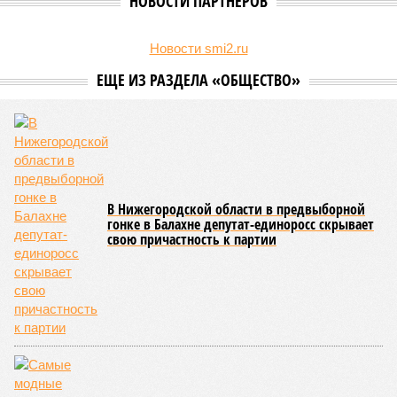
Первое, что приходит в голову – классическая свинина. В
регионе она
остается
лидером по популярности среди
любителей мяса. По данным центра стратегических
решений, в апреле 2026 года цена за килограмм бескостной
свинины здесь составляет примерно 1664 рубля. Для
сравнения: в соседней Нижегородской области цена чуть
ниже – около 1458 рублей, а в Костроме – 1370 рублей. В
Марий Эл цена совпадает – 1664 рубля за килограмм.
Если рассматривать более дорогие виды мяса, то
баранина – не для каждого. Помните, что её цена
значительно выше: в регионе она достигает около 4597
рублей за килограмм (не включая бескостное мясо). Это
почти втрое дороже свинины и делает баранину одним из
самых дорогих вариантов для шашлыка в Приволжском
федеральном округе.
А вот говядина – отличный компромисс для тех, кто по
каким-то причинам не любит или не ест свинину. В
Кировской области бескостная говядина стоит около 3320
рублей за килограмм, что чуть дешевле, чем баранина, но