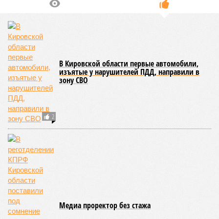
населения, застройщики будут активно использовать
инструменты ценовой политики: скидки, рассрочки и
выгодные условия покупки.
Ранее глава Банка России
Эльвира Набиуллина
на пресс-
конференции сообщила, что за 2025 год цены на первичное
жильё выросли на 8,7%, что превышает инфляционные
показатели. Этот рост связывают с активизацией спроса на
фоне ожиданий ужесточения условий льготной ипотеки,
которое произошло в июле 2025 года.
Лана Спесивцева
Опубликовано:
24.02.2026 16:51
Отредактировано:
24.02.2026 16:51
Семь
поддельных купюр
за три месяца
обнаружили
банковские
сотрудники
КОММЕНТАРИИ
0