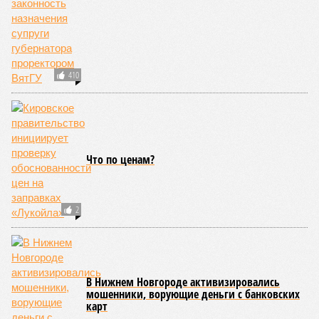
ПОСЛЕДНИЕ НОВОСТИ
06/08
Кировская школьница перевела мошеннику 41
тысячу рублей из-за угроз
05/08
Кировчане приняли участие в исторической
экспедиции на остров Шумшу
04/08
Кировчанин заплатит 50 тысяч рублей за нападение
амстаффа на школьника
03/08
Старые поселенческие свалки планируют
ликвидировать
03/08
Мужчину из Слободского осудили за пожар в жилом
доме
ЕЩЕ НОВОСТИ
НОВОСТИ ПАРТНЕРОВ
Новости smi2.ru