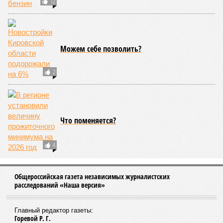
Образовательный регресс
Кировские адвокаты, работающие «по
назначению», хотят устроить забастовку из-
за задержки зарплаты