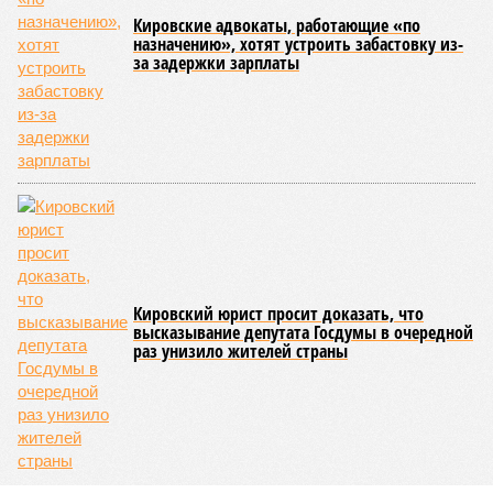
Опубликовано:
28.04.2026 19:10
Отредактировано:
28.04.2026 19:10
Семь
поддельных купюр
за три месяца
обнаружили
банковские
сотрудники
КОММЕНТАРИИ
0
Версия
//
Общество
//
Новостройки Кировской области подорожали на
6%
5485
Можем себе позволить?
Новостройки Кировской области подорожали на 6%
Новостройки Кировской области подорожали на 6% (фото:
freepik.com/freepik)