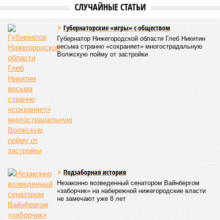
Кировстат обнародовал данные по рынку жилой недвижимости
за последний квартал 2025 года. Средняя стоимость квадратного
метра в новостройках достигла 124 934 рублей, тогда как на
вторичном рынке жилья цена оказалась существенно ниже – 92
947 рублей за квадратный метр.
За год средняя цена квартир в новых домах
увеличилась
на 6%, при этом наиболее ощутимым ростом отметились
квартиры улучшенного качества: их стоимость выросла на
6,7%. Элитные объекты подорожали на 5,8%, а жильё
среднего качества прибавило 3,6%.
Вторичный рынок показал более активную динамику: цены
выросли на 8,7% в годовом выражении. Лидерами
подорожания стали квартиры среднего и улучшенного
качества, которые подорожали на 11,4% и 8,2%
соответственно. В то же время элитные апартаменты
подорожали скромнее – всего на 2,2%, а жильё низкого