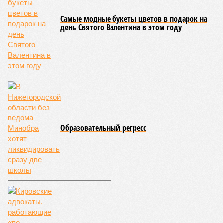
всё равно заметно дороже свинины. В большинстве
регионов округа говядина чуть дешевле, а по соотношению
цена-качество остаётся одним из лучших вариантов для
шашлыка.
Если хотите сэкономить и не возиться с маринадом,
отличный выбор – сосиски и сардельки. В Кировской
области цена на них достигает примерно 1600 рублей за
килограмм – чуть выше, чем у свинины, но не значительно.
Это практичный и быстрый вариант для тех, кто
предпочитает не тратить время на подготовку.
Что касается гарниров, то в Кировской области популярны
свежие овощи и грибы. Цены на грибы – около 1571 рубля
за килограмм, что сопоставимо со стоимостью свинины.
Для больших компаний лучше выбрать более экономичный
вариант – свинину или сосиски. Не забывайте сравнивать
цены в магазинах и на рынках: перед праздниками цены
могут колебаться.
Лана Спесивцева