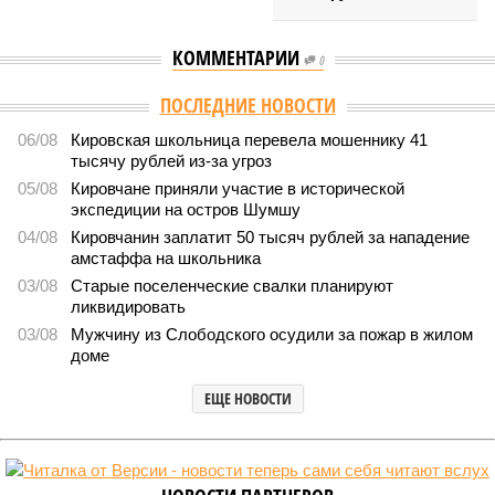
КОММЕНТАРИИ
0
Версия
//
Общество
//
Килограмм свиного шашлыка в Кировской области
превысил 1,6 тысяч рублей
5591
Что выберем?
Килограмм свиного шашлыка в Кировской области
превысил 1,6 тысяч рублей
Килограмм свиного шашлыка в Кировской области превысил 1,6 тысяч
рублей (фото: magnific.com/freepik)
Жители региона готовятся к шашлычному сезону. Но перед тем
как отправиться за мясом, важно оценить цены и выбрать
оптимальный вариант.