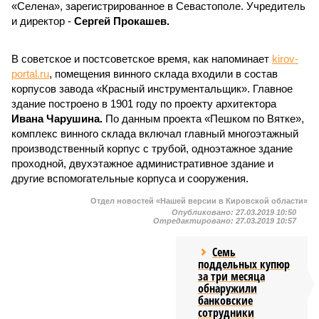
«Селена», зарегистрированное в Севастополе. Учредитель
и директор -
Сергей Прокашев.
В советское и постсоветское время, как напоминает
kirov-
portal.ru
, помещения винного склада входили в состав
корпусов завода «Красный инструментальщик». Главное
здание построено в 1901 году по проекту архитектора
Ивана Чарушина.
По данным проекта «Пешком по Вятке»,
комплекс винного склада включал главный многоэтажный
производственный корпус с трубой, одноэтажное здание
проходной, двухэтажное административное здание и
другие вспомогательные корпуса и сооружения.
Отдел новостей «Нашей версии в Кировской области»
Опубликовано:
27.03.2019 10:50
Отредактировано:
27.03.2019 10:57
Семь
поддельных купюр
за три месяца
обнаружили
банковские
сотрудники