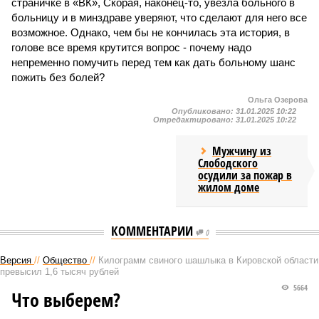
страничке в «ВК», Скорая, наконец-то, увезла больного в
больницу и в минздраве уверяют, что сделают для него все
возможное. Однако, чем бы не кончилась эта история, в
голове все время крутится вопрос - почему надо
непременно помучить перед тем как дать больному шанс
пожить без болей?
Ольга Озерова
Опубликовано:
31.01.2025 10:22
Отредактировано:
31.01.2025 10:22
Мужчину из
Слободского
осудили за пожар в
жилом доме
КОММЕНТАРИИ
0
Версия
//
Общество
//
Килограмм свиного шашлыка в Кировской области
превысил 1,6 тысяч рублей
5664
Что выберем?