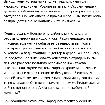
Выход, конечно, нашли - вполне традиционный для
кировской медицины. Родные вызывали Скорую, медики
делали онкобольному инъекцию и боль примерно на сутки
отступала. Но, как известно врачам и больным, после боль
возвращается с еще большей интенсивностью.
Ходить родным больного по районным инстанциям
бессмысленно - да и ходили уже. Какой медицинский
чиновник возьмет на себя ответственность выписать
препарат строгой отчетности без бумажки кировского
онколога - а ведь столичный доктор в деревню к больному
не поедет? Обвинять кого-то конкретно в страданиях 76-
летнего ракового больного бессмысленно - такова
выстроенная годами система здравоохранения - никакой
инициативы и ответственности без указаний сверху. А
врачей, при этом, не хватает и кировский минздрав почему-
то не считает себя в виновным, что в том же Кильмезском
районе нет онколога. А кто виноват-то - онкобольной
дедушка?
Как сообщили активисты Народного фронта у себя на