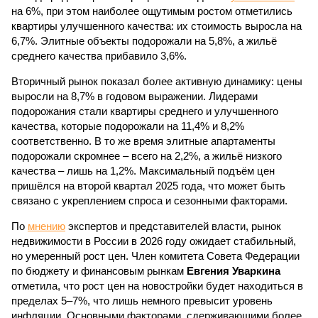
на 6%, при этом наиболее ощутимым ростом отметились
квартиры улучшенного качества: их стоимость выросла на
6,7%. Элитные объекты подорожали на 5,8%, а жильё
среднего качества прибавило 3,6%.
Вторичный рынок показал более активную динамику: цены
выросли на 8,7% в годовом выражении. Лидерами
подорожания стали квартиры среднего и улучшенного
качества, которые подорожали на 11,4% и 8,2%
соответственно. В то же время элитные апартаменты
подорожали скромнее – всего на 2,2%, а жильё низкого
качества – лишь на 1,2%. Максимальный подъём цен
пришёлся на второй квартал 2025 года, что может быть
связано с укреплением спроса и сезонными факторами.
По
мнению
экспертов и представителей власти, рынок
недвижимости в России в 2026 году ожидает стабильный,
но умеренный рост цен. Член комитета Совета Федерации
по бюджету и финансовым рынкам
Евгения Уваркина
отметила, что рост цен на новостройки будет находиться в
пределах 5–7%, что лишь немного превысит уровень
инфляции. Основными факторами, сдерживающими более