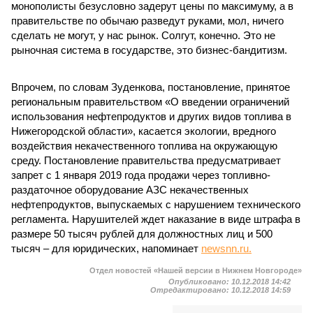
монополисты безусловно задерут цены по максимуму, а в
правительстве по обычаю разведут руками, мол, ничего
сделать не могут, у нас рынок. Солгут, конечно. Это не
рыночная система в государстве, это бизнес-бандитизм.
Впрочем, по словам Зуденкова, постановление, принятое
региональным правительством «О введении ограничений
использования нефтепродуктов и других видов топлива в
Нижегородской области», касается экологии, вредного
воздействия некачественного топлива на окружающую
среду. Постановление правительства предусматривает
запрет с 1 января 2019 года продажи через топливно-
раздаточное оборудование АЗС некачественных
нефтепродуктов, выпускаемых с нарушением технического
регламента. Нарушителей ждет наказание в виде штрафа в
размере 50 тысяч рублей для должностных лиц и 500
тысяч – для юридических, напоминает
newsnn.ru.
Отдел новостей «Нашей версии в Нижнем Новгороде»
Опубликовано:
10.12.2018 14:42
Отредактировано:
10.12.2018 14:59