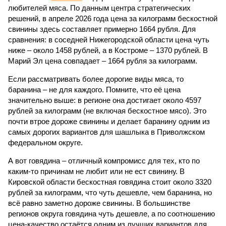
любителей мяса. По данным центра стратегических
решений, в апреле 2026 года цена за килограмм бескостной
свинины здесь составляет примерно 1664 рубля. Для
сравнения: в соседней Нижегородской области цена чуть
ниже – около 1458 рублей, а в Костроме – 1370 рублей. В
Марий Эл цена совпадает – 1664 рубля за килограмм.
Если рассматривать более дорогие виды мяса, то
баранина – не для каждого. Помните, что её цена
значительно выше: в регионе она достигает около 4597
рублей за килограмм (не включая бескостное мясо). Это
почти втрое дороже свинины и делает баранину одним из
самых дорогих вариантов для шашлыка в Приволжском
федеральном округе.
А вот говядина – отличный компромисс для тех, кто по
каким-то причинам не любит или не ест свинину. В
Кировской области бескостная говядина стоит около 3320
рублей за килограмм, что чуть дешевле, чем баранина, но
всё равно заметно дороже свинины. В большинстве
регионов округа говядина чуть дешевле, а по соотношению
цена-качество остаётся одним из лучших вариантов для