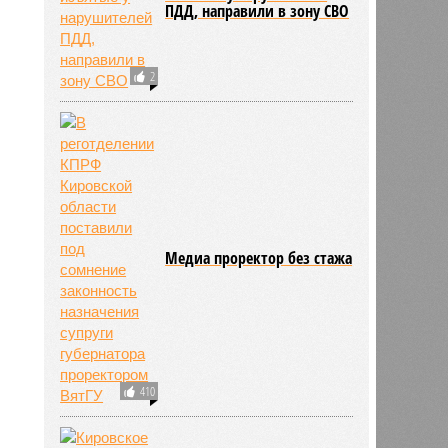
ПДД, направили в зону СВО
2
Медиа проректор без стажа
410