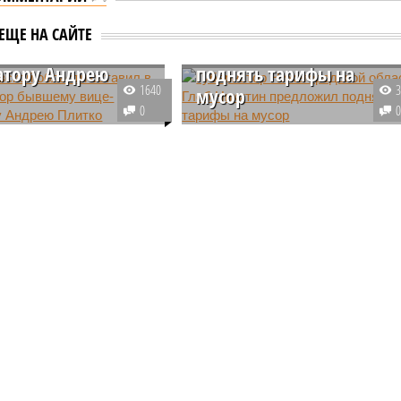
ровской области
Губернатор
л в силе приговор
Нижегородской области
ЕЩЕ НА САЙТЕ
му вице-
Глеб Никитин предложи
атору Андрею
поднять тарифы на
1640
мусор
0
ый за взятки бывший
Рабочая группа, возглавляемая
ернатор Кировской
самим губернатором
Андрей Плитко не смог
Нижегородской области Глебом
ть приговор. Суд
Никитиным, выступила с
онной инстанции не
предложением поднять тарифы
нований для
за вывоз мусора на 5%.
орения его жалобы.
Средства, полученные таким
способом, могут направить на
рекультивацию свалок.