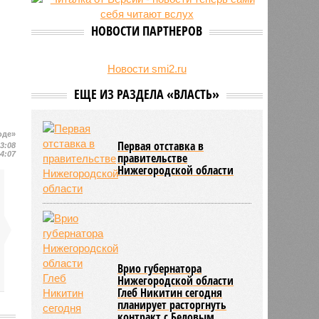
23/07
Режим работы местных детских
садов собираются продлить
НОВОСТИ ПАРТНЕРОВ
22/07
В региональном бюджете
заложили деньги на выплаты
бабушкам
Новости smi2.ru
ЕЩЕ ИЗ РАЗДЕЛА «ВЛАСТЬ»
оде»
Первая отставка в
13:08
14:07
правительстве
Нижегородской области
Врио губернатора
Нижегородской области
Глеб Никитин сегодня
планирует расторгнуть
контракт с Беловым