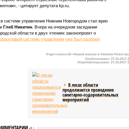
джетом»
, - цитирует депутата kp.ru.
 в системе управления Нижним Новгородом стал врио
ти
Глеб Никитин
. Вчера на очередном заседании
родской области в двух чтениях законопроект о
одноглавой системе управления уже был одобрен
Отдел новостей «Нашей версии в Нижнем Новогор
Опубликовано:
27.10.2017 
Отредактировано:
27.10.2017 
В лесах области
продолжается проведение
санитарно-оздоровительных
мероприятий
ОММЕНТАРИИ
0