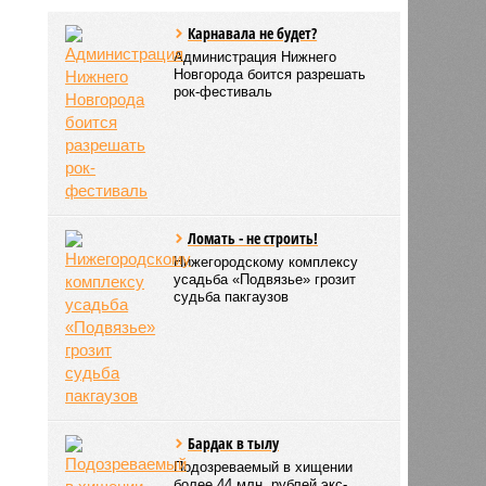
Карнавала не будет?
Администрация Нижнего
Новгорода боится разрешать
рок-фестиваль
Ломать - не строить!
Нижегородскому комплексу
усадьба «Подвязье» грозит
судьба пакгаузов
Бардак в тылу
Подозреваемый в хищении
более 44 млн. рублей экс-