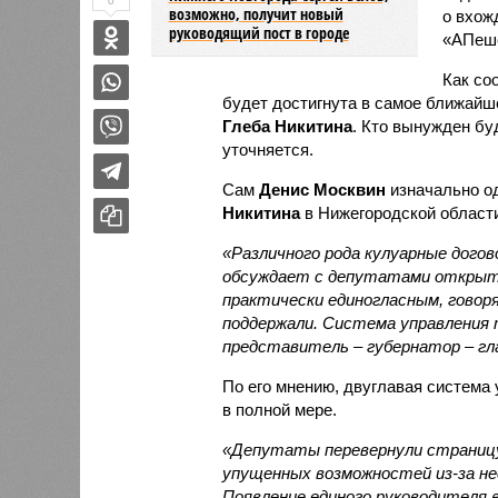
0
возможно, получит новый
о вхож
руководящий пост в городе
«АПеше
Как со
будет достигнута в самое ближайш
Глеба Никитина
. Кто вынужден бу
уточняется.
Сам
Денис Москвин
изначально о
Никитина
в Нижегородской области
«Различного рода кулуарные дого
обсуждает с депутатами открыто
практически единогласным, говор
поддержали. Система управления 
представитель – губернатор – г
По его мнению, двуглавая система
в полной мере.
«Депутаты перевернули страницу
упущенных возможностей из-за не
Появление единого руководителя 