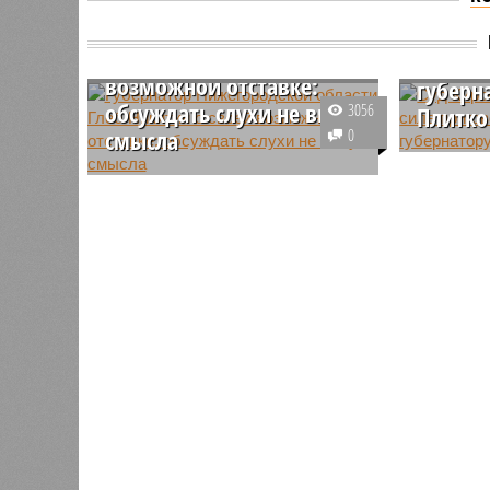
Губернатор
Суд Ки
Нижегородской области
остави
Глеб Никитин о своей
бывше
возможной отставке:
губерн
обсуждать слухи не вижу
3056
Плитко
смысла
0
Осужденн
Губернатор Нижегородской
вице-губ
области Глеб Никитин
области 
прокомментировал информацию
обжалова
о своей возможной отставке в
апелляци
ближайшее время в связи с
нашел ос
переходом в федеральные
удовлетв
органы власти.