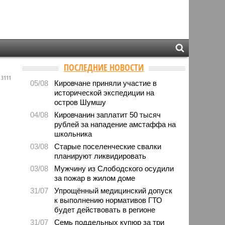
ПОСЛЕДНИЕ НОВОСТИ
3111
05/08
Кировчане приняли участие в
исторической экспедиции на
остров Шумшу
04/08
Кировчанин заплатит 50 тысяч
рублей за нападение амстаффа на
школьника
03/08
Старые поселенческие свалки
планируют ликвидировать
03/08
Мужчину из Слободского осудили
за пожар в жилом доме
31/07
Упрощённый медицинский допуск
к выполнению нормативов ГТО
будет действовать в регионе
31/07
Семь поддельных купюр за три