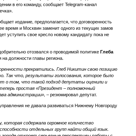
дении в его команду, сообщает Telegram-канал
чка».
общает издание, предполагается, что договоренность
ее время и Москвин заменит одного из текущих замов
дет уступить свое кресло новому кандидату пока не
добрительно отозвался о проводимой политике
Глеба
 на должности главы региона.
воренности прекратились. Глеб Никитин свою позицию
. Так что, результаты голосования, которое было
ят о том, что такой подход депутаты оценили и
теперь простая «Президент – полномочный
лава администрации»,
– резюмировал депутат.
 управления не давала развиваться Нижнему Новгороду
, которая содержала огромное количество
способности отдельных групп найти общий язык.
в городе откроет серьезные перспективы работы с