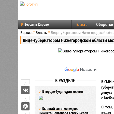
Власть
Общество
Версия в Кирове
Версия
//
Власть
//
Вице-губернатором Нижегородской обла
Вице-губернатором Нижегородской области мо
В РАЗДЕЛЕ
В СМИ п
0
губерна
В городе будет один хозяин
депутат
с Глебо
0
О том,
Бывший сити-менеджер
ведет 
Нижнего Новгорода Сергей Белов,