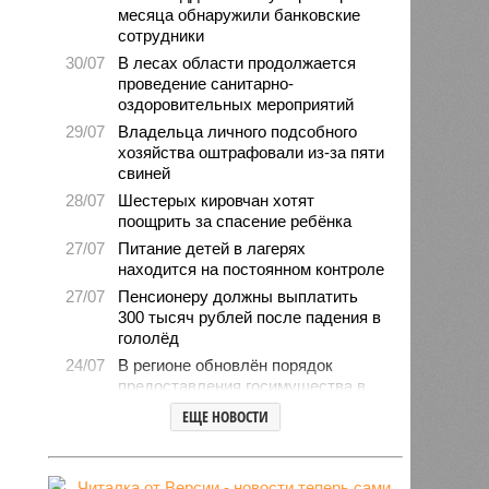
месяца обнаружили банковские
сотрудники
30/07
В лесах области продолжается
проведение санитарно-
оздоровительных мероприятий
29/07
Владельца личного подсобного
хозяйства оштрафовали из-за пяти
свиней
28/07
Шестерых кировчан хотят
поощрить за спасение ребёнка
27/07
Питание детей в лагерях
находится на постоянном контроле
27/07
Пенсионеру должны выплатить
300 тысяч рублей после падения в
гололёд
24/07
В регионе обновлён порядок
предоставления госимущества в
аренду
ЕЩЕ НОВОСТИ
24/07
Гострудинспекция выявила
нарушения после несчастного
случая на пилораме в Кирсе