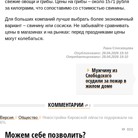
свежие овощи и грибы. Цены на грибы – около 1571 рубля
за килограмм, что сопоставимо со стоимостью свинины.
Для больших компаний лучше выбрать более экономичный
вариант – свинину или сосиски. Не забывайте сравнивать
цены в магазинах и на рынках: перед праздниками цены
могут колебаться.
Лана Спесивцева
Опубликовано:
28.04.2026 19:10
Отредактировано:
28.04.2026 19:10
Мужчину из
Слободского
осудили за пожар в
жилом доме
КОММЕНТАРИИ
0
Версия
//
Общество
//
Новостройки Кировской области подорожали на
6%
5512
Можем себе позволить?