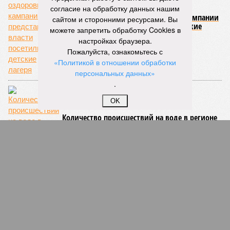
согласие на обработку данных нашим
В рамках летней оздоровительной кампании
сайтом и сторонними ресурсами. Вы
представители власти посетили детские
можете запретить обработку Cookies в
лагеря
настройках браузера.
Пожалуйста, ознакомьтесь с
«Политикой в отношении обработки
персональных данных»
.
OK
Количество происшествий на воде в регионе
сократилось вдвое
СЛУЧАЙНЫЕ СТАТЬИ
Дурное послевкусие
В Кирове проведение антифашистского форума,
организуемого обкомом КПРФ, может быть сорвано
«по техническим причинам»