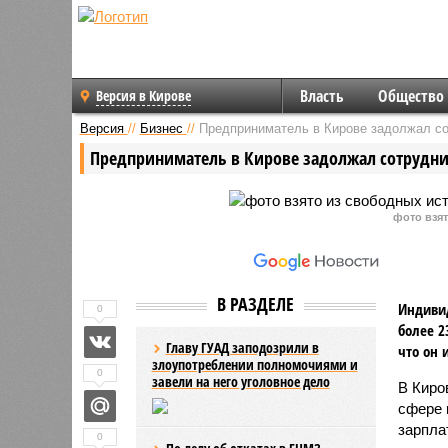
Власть
Общество
Версия в Кирове
Версия
//
Бизнес
//
Предприниматель в Кирове задолжал со
Предприниматель в Кирове задолжал сотрудник
фото взя
В РАЗДЕЛЕ
Индиви
0
более 2
Главу ГУАД заподозрили в
что он 
злоупотреблении полномочиями и
0
завели на него уголовное дело
В Киро
сфере 
зарпла
0