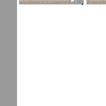
0
В прошлом году сотрудники
В Кирове
одного из медучреждений Кирова
вернули 
не получили положенные им по
рублей, 
закону выплаты. Главврач
40 проце
больницы задолжал
задолжен
медработникам более 300 тыс.
бюджету 
досталос