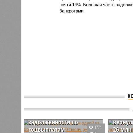
почти 14%. Большая часть задолже
банкротами.
В Кирове
К
медработникам одной
из больниц вернули 300
В Киро
тысяч рублей
предп
задолженности по
вернул
1774
соцвыплатам
26 млн