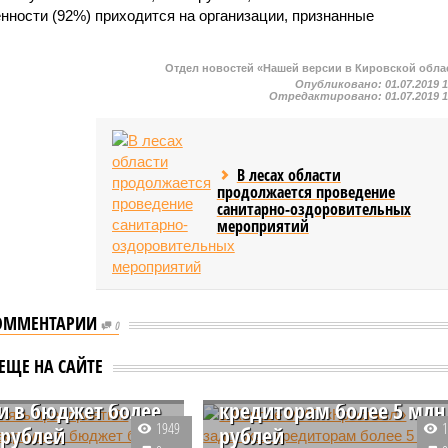
нности (92%) приходится на организации, признанные
Отдел новостей «Нашей версии в Кировской обла
Опубликовано:
01.07.2019 
Отредактировано:
01.07.2019 
В лесах области
продолжается проведение
санитарно-оздоровительных
мероприятий
ОММЕНТАРИИ
0
ве пять
В Кирове МУП
ЕЩЕ НА САЙТЕ
риятий-должников
«Кристалл» задолжал
и в бюджет более
кредиторам более 5 млн
1949
 рублей
рублей