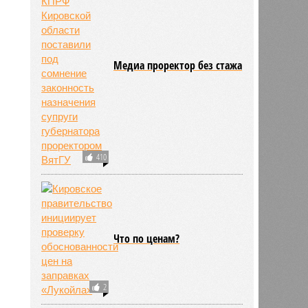
Медиа проректор без стажа
410
Что по ценам?
2