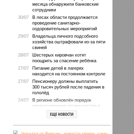
месяца обнаружили банковские
сотрудники
30/07
В лесах области продолжается
проведение санитарно-
оздоровительных мероприятий
29/07
Владельца личного подсобного
хозяйства оштрафовали из-за пяти
свиней
28/07
Шестерых кировчан хотят
поощрить за спасение ребёнка
27/07
Питание детей в лагерях
находится на постоянном контроле
27/07
Пенсионеру должны выплатить
300 тысяч рублей после падения в
гололёд
24/07
В регионе обновлён порядок
предоставления госимущества в
аренду
ЕЩЕ НОВОСТИ
24/07
Гострудинспекция выявила
нарушения после несчастного
случая на пилораме в Кирсе