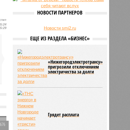
23/07
Режим работы местных детских
садов собираются продлить
НОВОСТИ ПАРТНЕРОВ
22/07
В региональном бюджете
сти»
заложили деньги на выплаты
15:24
бабушкам
Новости smi2.ru
15:29
ЕЩЕ ИЗ РАЗДЕЛА «БИЗНЕС»
«Нижегородэлектротрансу»
пригрозили отключением
электричества за долги
Грядет расплата
1676