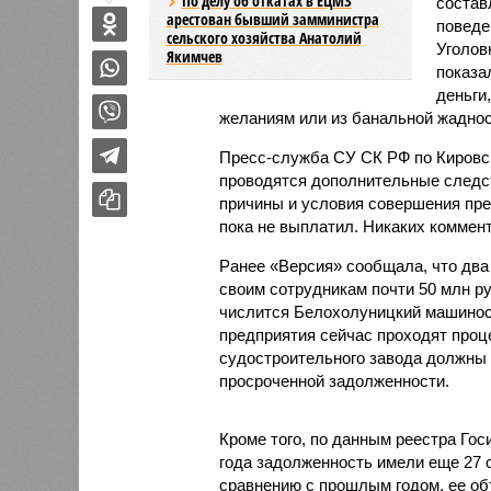
По делу об откатах в ЕЦМЗ
состав
арестован бывший замминистра
поведе
сельского хозяйства Анатолий
Уголов
Якимчев
показа
деньги
желаниям или из банальной жаднос
Пресс-служба СУ СК РФ по Кировск
проводятся дополнительные следс
причины и условия совершения пре
пока не выплатил. Никаких коммент
Ранее «Версия» сообщала, что два
своим сотрудникам почти 50 млн р
числится Белохолуницкий машинос
предприятия сейчас проходят проц
судостроительного завода должны 
просроченной задолженности.
Кроме того, по данным реестра Гос
года задолженность имели еще 27 
сравнению с прошлым годом, ее объ