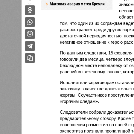
0
Массовая авария у стен Кремля
знаком
несове
област
том, что один из их сограждан вед
распространяет среди других нарко
достаточной периодичностью, поск
негативное отношение к герою расс
По данным следствия, 15 февраля 2
говорили два месяца, четверо зло
безлюдном месте неподалеку от оз
ранений вывезенному юноше, которы
Исполнители «приговора» оставили 
заказчику в качестве доказательс
жертвы. Соучастников преступлени
«горячим следам».
Следователи собрали доказательст
предварительному сговору. Кроме то
совершения разместил на своей ст
экспертиза признала пропагандой 