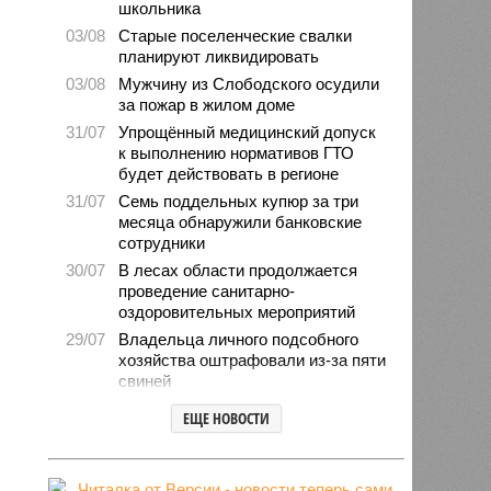
школьника
03/08
Старые поселенческие свалки
планируют ликвидировать
03/08
Мужчину из Слободского осудили
за пожар в жилом доме
31/07
Упрощённый медицинский допуск
к выполнению нормативов ГТО
будет действовать в регионе
31/07
Семь поддельных купюр за три
месяца обнаружили банковские
сотрудники
30/07
В лесах области продолжается
проведение санитарно-
оздоровительных мероприятий
29/07
Владельца личного подсобного
хозяйства оштрафовали из-за пяти
свиней
28/07
Шестерых кировчан хотят
ЕЩЕ НОВОСТИ
поощрить за спасение ребёнка
27/07
Питание детей в лагерях
находится на постоянном контроле