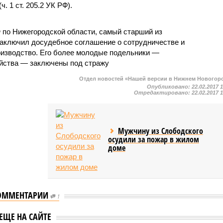
. 1 ст. 205.2 УК РФ).
 по Нижегородской области, самый старший из
заключил досудебное соглашение о сотрудничестве и
оизводство. Его более молодые подельники —
ийства — заключены под стражу
Отдел новостей «Нашей версии в Нижнем Новогор
Опубликовано:
22.02.2017 
Отредактировано:
22.02.2017 
Мужчину из Слободского
осудили за пожар в жилом
доме
ОММЕНТАРИИ
1
ве дело бывшего
Бывший глава
ора ЖК
Балахнинского района
ЕЩЕ НА САЙТЕ