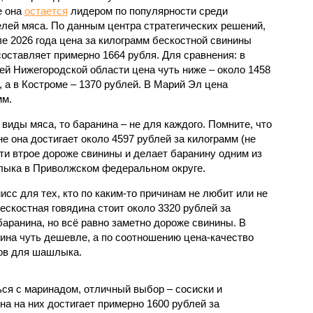
е она
остается
лидером по популярности среди
лей мяса. По данным центра стратегических решений,
ле 2026 года цена за килограмм бескостной свинины
составляет примерно 1664 рубля. Для сравнения: в
ей Нижегородской области цена чуть ниже – около 1458
, а в Костроме – 1370 рублей. В Марий Эл цена
мм.
виды мяса, то баранина – не для каждого. Помните, что
не она достигает около 4597 рублей за килограмм (не
ти втрое дороже свинины и делает баранину одним из
лыка в Приволжском федеральном округе.
исс для тех, кто по каким-то причинам не любит или не
бескостная говядина стоит около 3320 рублей за
баранина, но всё равно заметно дороже свинины. В
дина чуть дешевле, а по соотношению цена-качество
тов для шашлыка.
ься с маринадом, отличный выбор – сосиски и
на на них достигает примерно 1600 рублей за