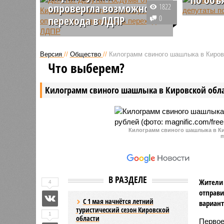
опровергла возможность
1822
Кировско
перехода в ЛДПР
0
кандидат
Депутат Госдумы от Кировской
объявлен
области Мария Бутина заявила,
сетях. П
Версия
//
Общество
//
Килограмм свиного шашлыка в Кировс
что ее возможный переход из
заявлени
Что выберем?
«Единой России» в ЛДПР —
таким об
ересь. По ее словам, менять
силы в к
Килограмм свиного шашлыка в Кировской обла
политическую ориентацию она не
кандидат
собирается.
Килограмм свиного шашлыка в Ки
m
В РАЗДЕЛЕ
Жители 
4
отправи
С 1 мая начнётся летний
вариант
туристический сезон Кировской
1
области
Первое