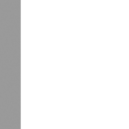
Новостройки Кировской област
В РАЗДЕЛЕ
Кировст
0
последн
Почти 4 тысячи кировских ребят
в новос
входят в студенческие отряды
рынке ж
1
квадрат
За год
1
6%, пр
кварти
6,7%. 
качест
Вторич
После жалобы кировчанина в
Дороничах проверили воздух
выросл
подоро
качест