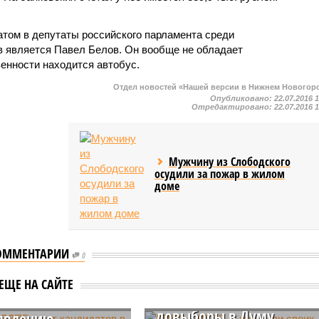
ом в депутаты российского парламента среди
 является Павел Белов. Он вообще не обладает
венности находится автобус.
Отдел новостей «Нашей версии в Нижнем Новогор
Опубликовано:
22.07.2016 
Отредактировано:
22.07.2016 
Мужчину из Слободского
осудили за пожар в жилом
доме
ОММЕНТАРИИ
0
КПРФ и ЛДПР выдвинул
ве ЛДПР ищет
ЕЩЕ НА САЙТЕ
своих кандидатов на
атов в депутаты
довыборы в Думу
явлению