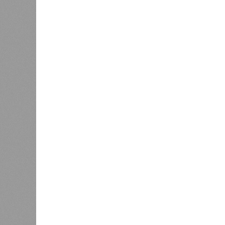
Версия
//
Общество
//
Новостройки Кировской области под
Можем себе позволить?
Новостройки Кировской области подорожали н