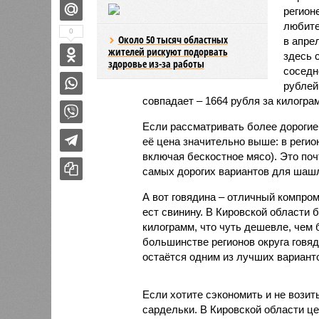
регион
любите
0
Около 50 тысяч областных
в апре
жителей рискуют подорвать
здесь 
здоровье из-за работы
соседн
рублей
совпадает – 1664 рубля за килогра
Если рассматривать более дорогие 
её цена значительно выше: в регио
включая бескостное мясо). Это поч
самых дорогих вариантов для шаш
А вот говядина – отличный компром
ест свинину. В Кировской области 
килограмм, что чуть дешевле, чем 
большинстве регионов округа говя
остаётся одним из лучших вариан
Если хотите сэкономить и не возит
сардельки. В Кировской области це