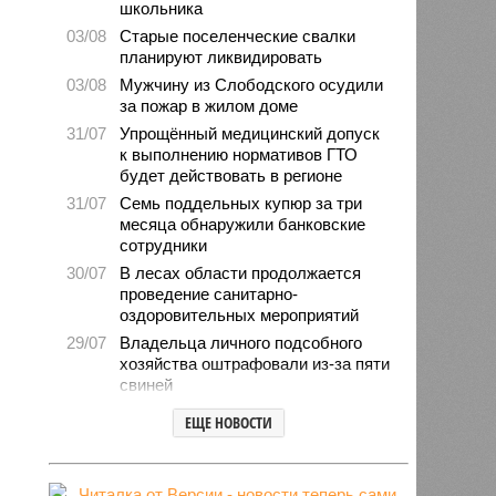
школьника
03/08
Старые поселенческие свалки
планируют ликвидировать
03/08
Мужчину из Слободского осудили
за пожар в жилом доме
31/07
Упрощённый медицинский допуск
к выполнению нормативов ГТО
будет действовать в регионе
31/07
Семь поддельных купюр за три
месяца обнаружили банковские
сотрудники
30/07
В лесах области продолжается
проведение санитарно-
оздоровительных мероприятий
29/07
Владельца личного подсобного
хозяйства оштрафовали из-за пяти
свиней
28/07
Шестерых кировчан хотят
ЕЩЕ НОВОСТИ
поощрить за спасение ребёнка
27/07
Питание детей в лагерях
находится на постоянном контроле