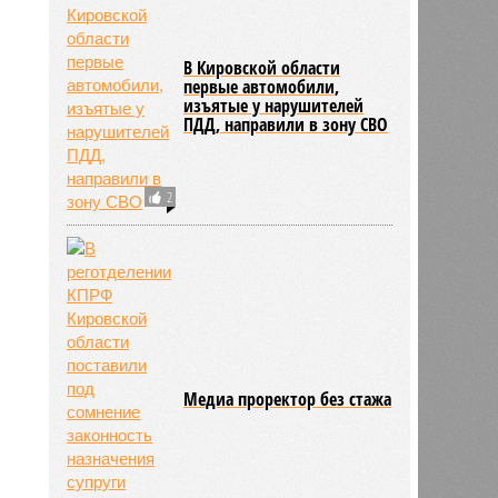
5493
В Кировской области
первые автомобили,
изъятые у нарушителей
ПДД, направили в зону СВО
2
Медиа проректор без стажа