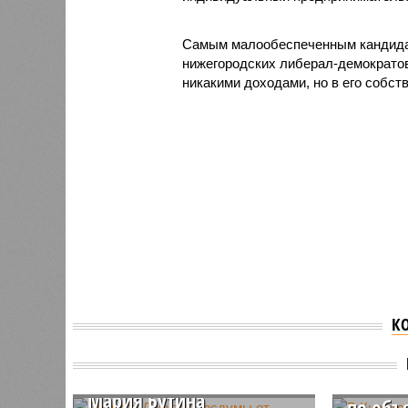
Самым малообеспеченным кандидат
нижегородских либерал-демократов
никакими доходами, но в его собст
К
Депутат Депутат Госдумы
В Киро
от Кировской области
кандид
Мария Бутина
по объ