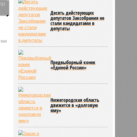
4161
0
Десять действующих
депутатов Заксобрания не
стали кандидатами в
депутаты
у
5624
Предвыборный конек
«Единой России»
Нижегородская область
движется в «долговую
яму»