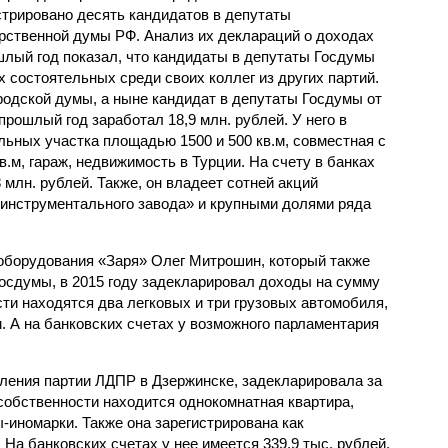
стрировано десять кандидатов в депутаты
рственной думы РФ. Анализ их деклараций о доходах
шлый год показал, что кандидаты в депутаты Госдумы
 состоятельных среди своих коллег из других партий.
родской думы, а ныне кандидат в депутаты Госдумы от
рошлый год заработал 18,9 млн. рублей. У него в
льных участка площадью 1500 и 500 кв.м, совместная с
в.м, гараж, недвижимость в Турции. На счету в банках
млн. рублей. Также, он владеет сотней акций
инструментального завода» и крупными долями ряда
оборудования «Заря» Олег Митрошин, который также
осдумы, в 2015 году задекларировал доходы на сумму
ости находятся два легковых и три грузовых автомобиля,
. А на банковских счетах у возможного парламентария
ления партии ЛДПР в Дзержинске, задекларировала за
 собственности находится однокомнатная квартира,
-иномарки. Также она зарегистрирована как
а банковских счетах у нее имеется 339,9 тыс. рублей.