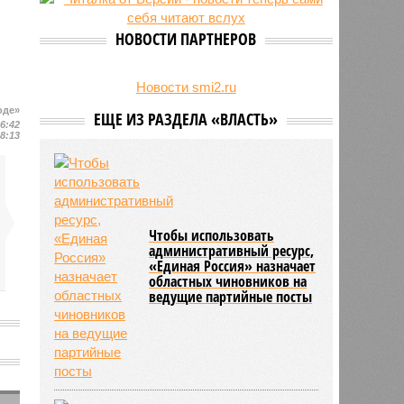
27/07
Пенсионеру должны выплатить
300 тысяч рублей после падения в
НОВОСТИ ПАРТНЕРОВ
гололёд
24/07
В регионе обновлён порядок
предоставления госимущества в
Новости smi2.ru
аренду
оде»
ЕЩЕ ИЗ РАЗДЕЛА «ВЛАСТЬ»
16:42
18:13
Чтобы использовать
административный ресурс,
«Единая Россия» назначает
областных чиновников на
ведущие партийные посты
и