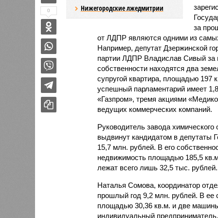
зареги
Нижегородские лжедмитрии
0
Госуда
за про
от ЛДПР являются одними из самых
Например, депутат Дзержинской го
партии ЛДПР Владислав Сивый за п
собственности находятся два земе
супругой квартира, площадью 197 к
успешный парламентарий имеет 1,8 
«Газпром», тремя акциями «Медико
ведущих коммерческих компаний.
Руководитель завода химического 
выдвинут кандидатом в депутаты Г
15,7 млн. рублей. В его собственн
недвижимость площадью 185,5 кв.м
лежат всего лишь 32,5 тыс. рублей.
Наталья Сомова, координатор отде
прошлый год 9,2 млн. рублей. В ее
площадью 30,36 кв.м. и две машины
индивидуальный предприниматель. Н