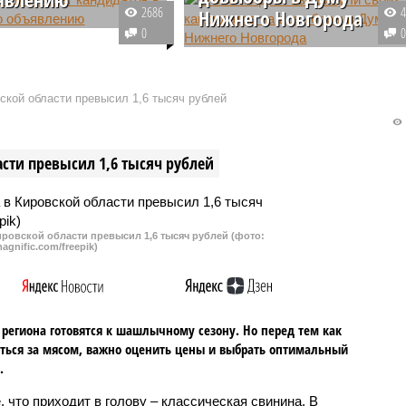
2686
Нижнего Новгорода
е отделение ЛДПР ищет
0
ов в депутаты по
Стали известны кандидаты на
ию в своих социальных
довыборы от партий КПРФ и
артия предлагает подать
ЛДПР в Нижегородской области.
кой области превысил 1,6 тысяч рублей
е всем желающим и
От той и от другой партии в дум
разом попробовать свои
будут пытаться пробиться по
ачестве выдвиженца и
шесть человек.
сти превысил 1,6 тысяч рублей
а.
ровской области превысил 1,6 тысяч рублей (фото:
agnific.com/freepik)
региона готовятся к шашлычному сезону. Но перед тем как
ться за мясом, важно оценить цены и выбрать оптимальный
.
, что приходит в голову – классическая свинина. В