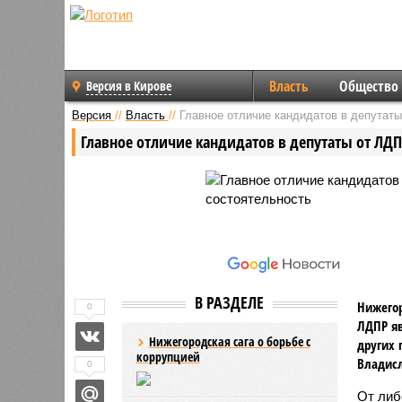
Власть
Общество
Версия в Кирове
Версия
//
Власть
//
Главное отличие кандидатов в депутаты
Главное отличие кандидатов в депутаты от ЛДП
В РАЗДЕЛЕ
Нижегор
0
ЛДПР яв
Нижегородская сага о борьбе с
других 
коррупцией
Владисл
0
От либ