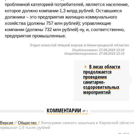
проблемной категорией потребителей, является население,
которое должно компании 1,3 млрд рублей. Оставшиеся
должники – это предприятия жилищно-коммунального
хозяйства (должны 757 млн рублей); управляющие
компании (должны 732 млн рублей) ну, и, соответственно,
предприятия промышленные.
Отдел новостей «Нашей версии в Нижегородской области»
Опубликовано:
27.09.2019 13:10
Отредактировано:
27.09.2019 13:13
В лесах области
продолжается
проведение
санитарно-
оздоровительных
мероприятий
КОММЕНТАРИИ
0
Версия
//
Общество
//
Килограмм свиного шашлыка в Кировской области
превысил 1,6 тысяч рублей