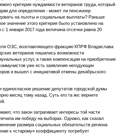
емого критерия нуждаемости ветеранов труда, который
дим для определения - может ли пенсионер
довать на льготы и социальные выплаты? Раньше
вое значение этого критерия было установлено на
 с 1 января 2017 года величина отсечки равна 20
теля ОЗС, возглавляющего фракцию КПРФ Владислава
одских ветеранов лишились возможности
унальных услуг, а также компенсации на приобретение
 коммунистов уже есть заявления негодующих
оров и вышел с инициативой отмены декабрьского
и единогласное решение депутатов городской думы
рно месяц тому назад. Суть его та же: верните
ей.
ают, что закон затрагивает интересы той части
печила им победу на выборах. Однако, как сказал
менение размера социальных обязательств региона
ение к «старому» коэффициенту потребует