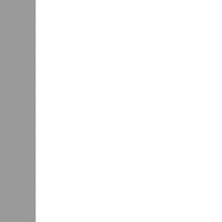
К
Версия
//
Общество
//
Новостройки Кировской области под
Можем себе позволить?
Новостройки Кировской области подорожали н
Новостройки Кировской област
В РАЗДЕЛЕ
Кировст
0
последн
Почти 4 тысячи кировских ребят
в новос
входят в студенческие отряды
рынке ж
1
квадрат
За год
1
6%, пр