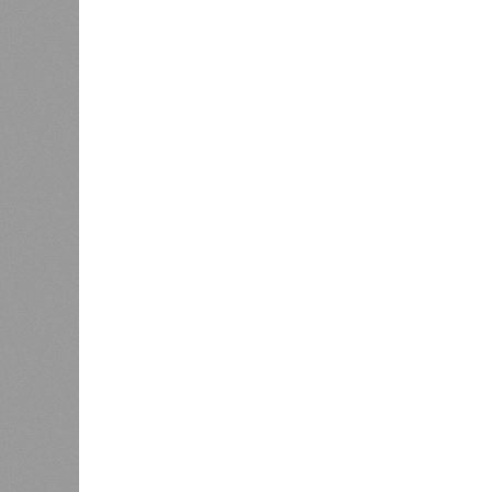
туристический сезон Кировской
1
области
Первое
регион
любите
0
Около 50 тысяч областных
в апре
жителей рискуют подорвать
здесь 
здоровье из-за работы
соседн
рублей
совпадает – 1664 рубля за килогра
Если рассматривать более дорогие 
её цена значительно выше: в регио
включая бескостное мясо). Это поч
самых дорогих вариантов для шаш
А вот говядина – отличный компром
ест свинину. В Кировской области 
килограмм, что чуть дешевле, чем 
большинстве регионов округа говя
остаётся одним из лучших вариан