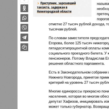
0
Преступник, зарезавший
называ
таксиста, задержан в
необхо
Нижегородской области
претен
порого
отметке 27 тысяч рублей дохода, то
тысячам рублей.
По словам заместителя председа
Егорова, более 125 тысяч нижегор
пятидесятипроцентной оплаты комм
социального проездного билета. У
пенсионеров. Потому Владислав Ег
решения областного парламента.
Есть в Законодательном собрании 
Нижнего Новгорода, принятое приме
критерий на уровень 27 тысяч рубл
Многие единороссы прекрасно поним
населения, которая во многом обес
депутат Хафизов, инициировать из
может только губернатор. Возвращ