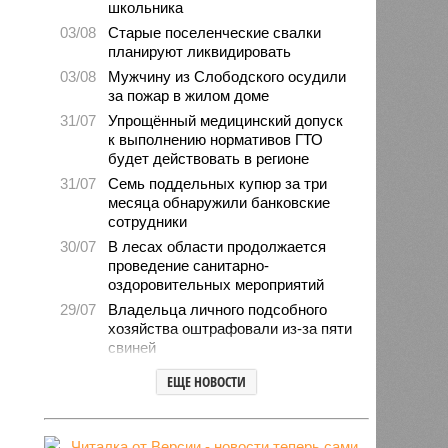
школьника
03/08
Старые поселенческие свалки
планируют ликвидировать
03/08
Мужчину из Слободского осудили
за пожар в жилом доме
31/07
Упрощённый медицинский допуск
к выполнению нормативов ГТО
будет действовать в регионе
31/07
Семь поддельных купюр за три
месяца обнаружили банковские
сотрудники
30/07
В лесах области продолжается
проведение санитарно-
оздоровительных мероприятий
29/07
Владельца личного подсобного
хозяйства оштрафовали из-за пяти
свиней
28/07
Шестерых кировчан хотят
ЕЩЕ НОВОСТИ
поощрить за спасение ребёнка
27/07
Питание детей в лагерях
находится на постоянном контроле