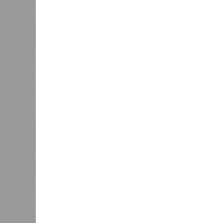
Если хотите сэкономить и не возит
сардельки. В Кировской области це
килограмм – чуть выше, чем у свин
вариант для тех, кто предпочитает 
Что касается гарниров, то в Киров
грибы – около 1571 рубля за килог
Для больших компаний лучше выбр
сосиски. Не забывайте сравнивать 
могут колебаться.