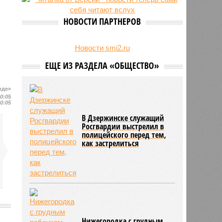
27/07
Пенсионеру должны выплатить
300 тысяч рублей после падения в
НОВОСТИ ПАРТНЕРОВ
гололёд
24/07
В регионе обновлён порядок
предоставления госимущества в
Новости smi2.ru
аренду
ЕЩЕ ИЗ РАЗДЕЛА «ОБЩЕСТВО»
оде»
10:05
10:05
В Дзержинске служащий
Росгвардии выстрелил в
полицейского перед тем,
как застрелиться
ы
Нижегородка с грудным