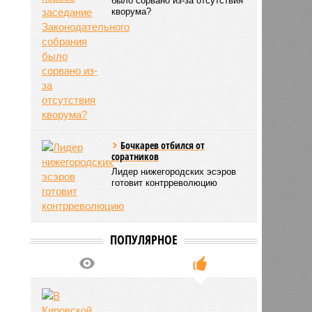
было сорвано из-за отсутствия
кворума?
Бочкарев отбился от
соратников
цева
Лидер нижегородских эсэров
19:10
19:10
готовит контрреволюцию
ПОПУЛЯРНОЕ