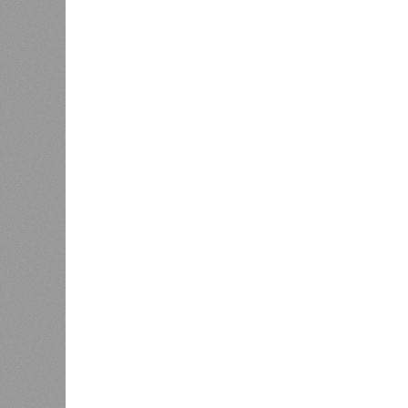
кварти
6,7%. 
качест
Вторич
После жалобы кировчанина в
Дороничах проверили воздух
выросл
подоро
качест
соответственно. В то же время эли
2,2%, а жильё низкого качества –
второй квартал 2025 года, что мож
факторами.
По
мнению
экспертов и представите
ожидает стабильный, но умеренный
бюджету и финансовым рынкам
Ев
будет находиться в пределах 5–7%
Основными факторами, сдерживающ
высокая себестоимость строительс
эксплуатацию новых проектов.