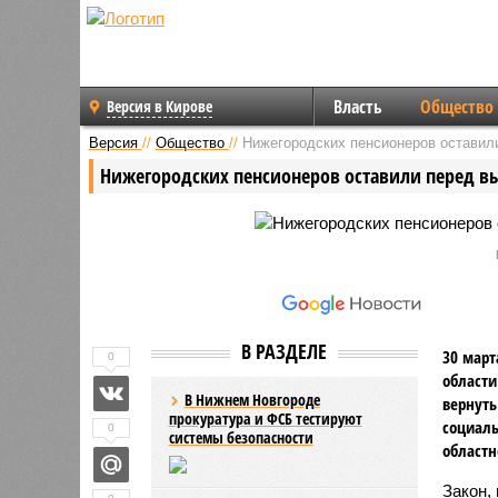
Власть
Общество
Версия в Кирове
Версия
//
Общество
//
Нижегородских пенсионеров оставил
Нижегородских пенсионеров оставили перед 
В РАЗДЕЛЕ
30 март
0
области
В Нижнем Новгороде
вернуть
прокуратура и ФСБ тестируют
социаль
0
системы безопасности
областн
Закон,