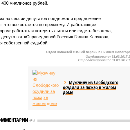
 400 миллионов рублей.
их на сессии депутатов поддержали предложение
т, что все остается по-прежнему. И работающие
ром: работать и потерять льготы или сидеть без дела,
а депутат от «Справедливой России» Галина Клочкова,
я собственной судьбой.
Отдел новостей «Нашей версии в Нижнем Новогор
Опубликовано:
31.03.2017 
Отредактировано:
31.03.2017 
Мужчину из Слободского
осудили за пожар в жилом
доме
ОММЕНТАРИИ
0
н отправил
Нижегородские депутат