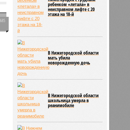
ребенком «летала» в
неисправном лифте с 20
этажа на 18-й
2685
0
5652
В Нижегородской области
мать убила
новорожденную дочь
В Нижегородской области
школьница умерла в
реанимобиле