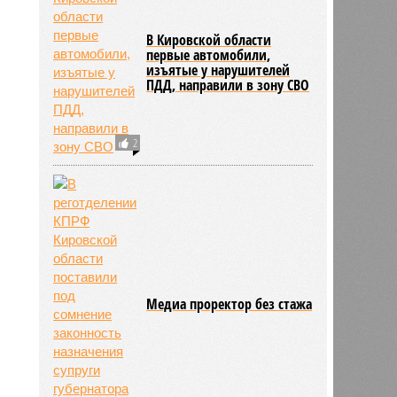
В Кировской области
первые автомобили,
изъятые у нарушителей
5505
ПДД, направили в зону СВО
2
Медиа проректор без стажа