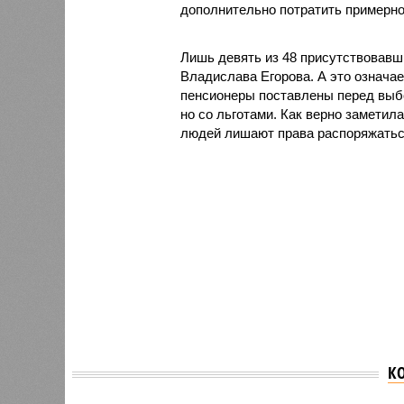
дополнительно потратить примерно
Лишь девять из 48 присутствовавш
Владислава Егорова. А это означае
пенсионеры поставлены перед выбо
но со льготами. Как верно заметил
людей лишают права распоряжатьс
К
Никити