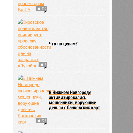
410
Что по ценам?
2
В Нижнем Новгороде
активизировались
мошенники, ворующие
деньги с банковских карт
223