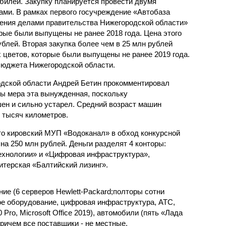
билей. Закупку планируется провести двумя
ами. В рамках первого госучреждение «Автобаза
ения делами правительства Нижегородской области»
рые были выпущены не ранее 2018 года. Цена этого
ублей. Вторая закупка более чем в 25 млн рублей
 цветов, которые были выпущены не ранее 2019 года.
бюджета Нижегородской области.
одской области Андрей Бетин прокомментировал
бы мера эта вынужденная, поскольку
ен и сильно устарел. Средний возраст машин
0 тысяч километров.
что кировский МУП «Водоканал» в обход конкурсной
а 250 млн рублей. Деньги разделят 4 конторы:
хнологии» и «Цифровая инфраструктура»,
терская «Балтийский лизинг».
ие (6 серверов Hewlett-Packard;полторы сотни
е оборудование, цифровая инфраструктура, АТС,
Pro, Microsoft Office 2019), автомобили (пять «Лада
причем все поставщики - не местные.