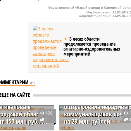
Отдел новостей «Нашей версии в Кировской обла
Опубликовано:
13.08.2019 
Отредактировано:
14.08.2019 
В лесах области
продолжается проведение
санитарно-оздоровительных
мероприятий
ОММЕНТАРИИ
здничные
0
иятия в честь
За год ГЖИ
ЕЩЕ НА САЙТЕ
тнего юбилея
Нижегородской области
я Чкалова в
оштрафовала нерадивы
родской области
коммунальщиков почти
1609
ят 450 млн рублей
0
на 29 млн рублей
родской области на
В течение 2023 года