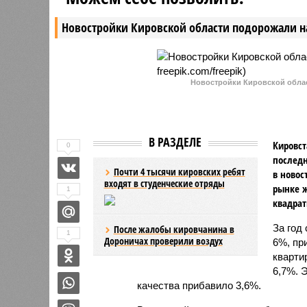
Новостройки Кировской области подорожали н
Новостройки Кировской област
В РАЗДЕЛЕ
Кировст
0
последн
Почти 4 тысячи кировских ребят
в новос
входят в студенческие отряды
рынке ж
1
квадрат
За год
После жалобы кировчанина в
1
Дороничах проверили воздух
6%, пр
кварти
6,7%. 
качества прибавило 3,6%.