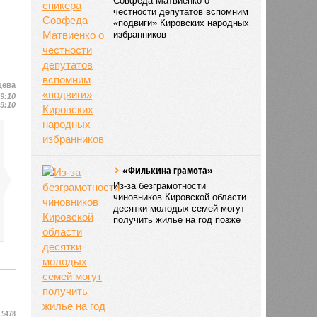
Совфеда Матвиенко о
честности депутатов вспомним
«подвиги» Кировских народных
избранников
цева
19:10
19:10
«Филькина грамота»
Из-за безграмотности
чиновников Кировской области
десятки молодых семей могут
получить жилье на год позже
5478