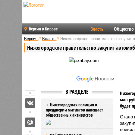
Власть
Общество
Версия в Кирове
Версия
//
Власть
//
Нижегородское правительство закупит 
Нижегородское правительство закупит автомоб
В РАЗДЕЛЕ
Нижегор
0
млн руб
Нижегородская полиция в
будет п
преддверии митингов навещает
0
общественных активистов
Стало 
закупи
появил
0