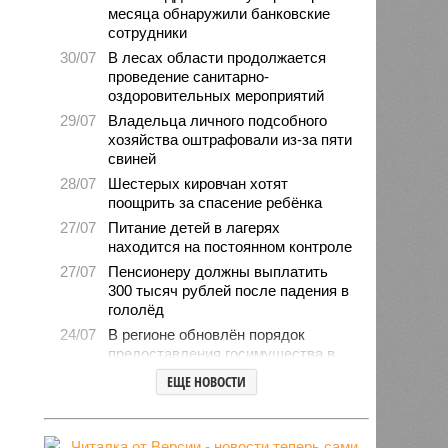
месяца обнаружили банковские
сотрудники
30/07
В лесах области продолжается
проведение санитарно-
оздоровительных мероприятий
29/07
Владельца личного подсобного
хозяйства оштрафовали из-за пяти
свиней
28/07
Шестерых кировчан хотят
поощрить за спасение ребёнка
27/07
Питание детей в лагерях
находится на постоянном контроле
27/07
Пенсионеру должны выплатить
300 тысяч рублей после падения в
гололёд
24/07
В регионе обновлён порядок
предоставления госимущества в
аренду
ЕЩЕ НОВОСТИ
24/07
Гострудинспекция выявила
нарушения после несчастного
случая на пилораме в Кирсе