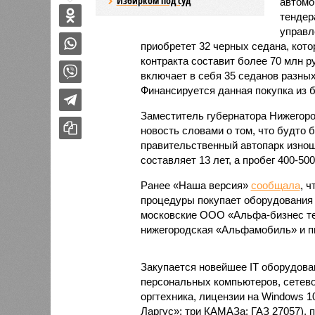
Избирком под суд
автомо
тендер
управл
приобретет 32 черных седана, кото
контракта составит более 70 млн р
включает в себя 35 седанов разных
Финансируется данная покупка из 
Заместитель губернатора Нижегор
новость словами о том, что будто 
правительственный автопарк изнош
составляет 13 лет, а пробег 400-50
Ранее «Наша версия»
сообщала
, 
процедуры покупает оборудования н
московские ООО «Альфа-бизнес те
нижегородская «Альфамобиль» и пи
Закупается новейшее IT оборудован
персональных компьютеров, сетево
оргтехника, лицензии на Windows 10 
Ларгус»; три КАМАЗа; ГАЗ 27057), 