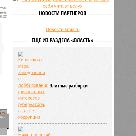
23/07
Режим работы местных детских
сти»
садов собираются продлить
НОВОСТИ ПАРТНЕРОВ
19:46
15:22
22/07
В региональном бюджете
заложили деньги на выплаты
бабушкам
Новости smi2.ru
ЕЩЕ ИЗ РАЗДЕЛА «ВЛАСТЬ»
Элитные разборки
х
1998
0