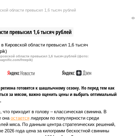
ание 120-го юбилея
Госжилинспекция Нижегородско
кой области превысил 1,6 тысяч рублей
ного летчика Валерия
области за различные нарушени
потратят 450 млн
оштрафовала коммунальные и
Средства направят на
ресурсоснабжающие
сти превысил 1,6 тысяч рублей
цию зданий и выставки
организации региона почти на 29
 мероприятия
млн рублей.
ровской области превысил 1,6 тысяч рублей (фото:
agnific.com/freepik)
региона готовятся к шашлычному сезону. Но перед тем как
ться за мясом, важно оценить цены и выбрать оптимальный
.
, что приходит в голову – классическая свинина. В
е она
остается
лидером по популярности среди
лей мяса. По данным центра стратегических решений,
ле 2026 года цена за килограмм бескостной свинины