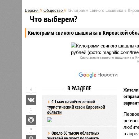
федерального бюджета на
празднов
Версия
//
Общество
//
Килограмм свиного шашлыка в Кировс
приобретение электробусов. На
легендар
Что выберем?
эти деньги региональные власти
Чкалова 
планируют купить 30 машин.
рублей. 
Килограмм свиного шашлыка в Кировской обла
реставра
и другие
Килограмм свиного шашлыка в Ки
m
В РАЗДЕЛЕ
Жители 
4
отправи
С 1 мая начнётся летний
вариант
туристический сезон Кировской
1
области
Первое
регион
любите
0
Около 50 тысяч областных
в апре
жителей рискуют подорвать