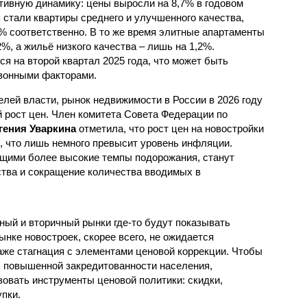
тивную динамику: цены выросли на 8,7% в годовом
стали квартиры среднего и улучшенного качества,
2% соответственно. В то же время элитные апартаменты
%, а жильё низкого качества – лишь на 1,2%.
 на второй квартал 2025 года, что может быть
езонными факторами.
лей власти, рынок недвижимости в России в 2026 году
 рост цен. Член комитета Совета Федерации по
гения Уваркина
отметила, что рост цен на новостройки
, что лишь немного превысит уровень инфляции.
ими более высокие темпы подорожания, станут
тва и сокращение количества вводимых в
ный и вторичный рынки где-то будут показывать
нке новостроек, скорее всего, не ожидается
аже стагнация с элементами ценовой коррекции. Чтобы
 повышенной закредитованности населения,
зовать инструменты ценовой политики: скидки,
пки.