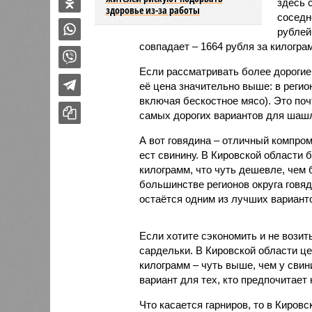
здесь 
здоровье из-за работы
соседн
рублей
совпадает – 1664 рубля за килогра
Если рассматривать более дорогие 
её цена значительно выше: в регио
включая бескостное мясо). Это поч
самых дорогих вариантов для шаш
А вот говядина – отличный компром
ест свинину. В Кировской области 
килограмм, что чуть дешевле, чем 
большинстве регионов округа говя
остаётся одним из лучших вариан
Если хотите сэкономить и не возит
сардельки. В Кировской области це
килограмм – чуть выше, чем у свин
вариант для тех, кто предпочитает 
Что касается гарниров, то в Киров