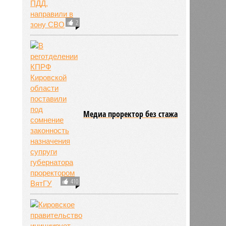
2
Медиа проректор без стажа
410