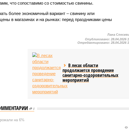
рамм, что сопоставимо со стоимостью свинины.
ать более экономичный вариант – свинину или
цены в магазинах и на рынках: перед праздниками цены
Лана Спесив
Опубликовано:
28.04.2026 
Отредактировано:
28.04.2026 
В лесах области
продолжается проведение
санитарно-оздоровительных
мероприятий
ОММЕНТАРИИ
0
орожали на 6%