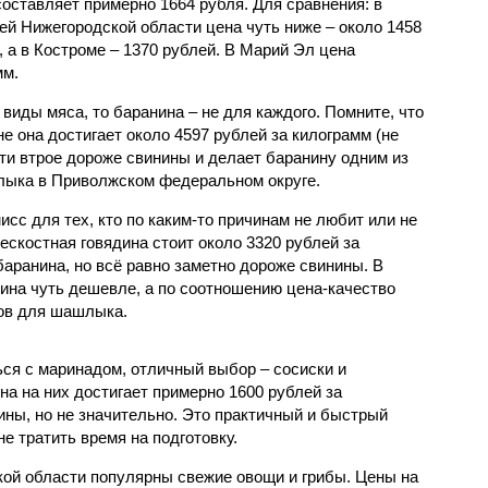
составляет примерно 1664 рубля. Для сравнения: в
ей Нижегородской области цена чуть ниже – около 1458
, а в Костроме – 1370 рублей. В Марий Эл цена
мм.
виды мяса, то баранина – не для каждого. Помните, что
не она достигает около 4597 рублей за килограмм (не
ти втрое дороже свинины и делает баранину одним из
лыка в Приволжском федеральном округе.
исс для тех, кто по каким-то причинам не любит или не
бескостная говядина стоит около 3320 рублей за
баранина, но всё равно заметно дороже свинины. В
дина чуть дешевле, а по соотношению цена-качество
тов для шашлыка.
ься с маринадом, отличный выбор – сосиски и
на на них достигает примерно 1600 рублей за
ины, но не значительно. Это практичный и быстрый
не тратить время на подготовку.
ской области популярны свежие овощи и грибы. Цены на