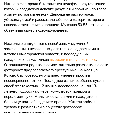
Нижнего Новгорода был замечен педофил – футфетишист,
который предложил девочке разуться и пройтись по траве,
а затем потрогать ее ноги. Девочка не растерялась,
убежала домой и рассказала обо всем матери, которая и
написала заявление в полицию. Мужчина 50-55 лет попал в
объективы камер видеонаблюдения.
Несколько инцидентов с непойманым мужчиной,
замеченным в незаконных действиях с подростками в
Кстово Нижегородской области, и последующих
нападениях на мальчиков
выросли в целую историю
.
Отчаявшиеся родители самостоятельно разместили с сети
фоторобот предполагаемого преступника. За месяц в
Кстово был совершен ряд преступлений простив
несовершеннолетних. Последнее из них особенно пугает
своей жестокостью – 2 июня в лесополосе нашли 13-
летнего подростка с черепно-мозговой травмой и
переломом руки. Мальчик остался жив и находится в
больнице под наблюдением врачей. Жители забили
тревогу и разместили в соцсетях фоторобот
предполагаемого преступника.