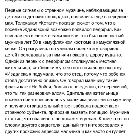
Первые сигналы о странном мужчине, наблюдающем за
детьми на детских площадках, появились еще в середине
мая. Телеканал «Кстати» показал сюжет о том, что в
поселке Ждановский возможно появился педофил. Как
описали его в сюжете сами жители, это был коренастый
мужчина лет 50 в камуфляжном костюме и камуфляжной
кепке. Он разгуливал по улицам поселка и уговаривал
детей последовать за ним или показать дорогу куда-то.
Одной из первых с педофилом столкнулась местная
жительница, «отбившая» у него потенциальную жертву.
«Издалека я подумала, что это отец, потому что ребенок
стоял достаточно близко. Он говорил мальчику такие
фразы как: «Не бойся, больно я не сделаю, не переживай,
что ты так разнервничался». Бдительная жительница
поселка поинтересовалась у мальчика знает ли он мужчину
и получив отрицательный ответ забрала подростка от
странного субъекта, пригрозив вызвать полицию. Мужчина
ответил, что она ничего не докажет и уехал. Кроме того, по
словам другого свидетеля, данный тип интересовался у
других прохожих адресом мальчика и как часто он гуляет