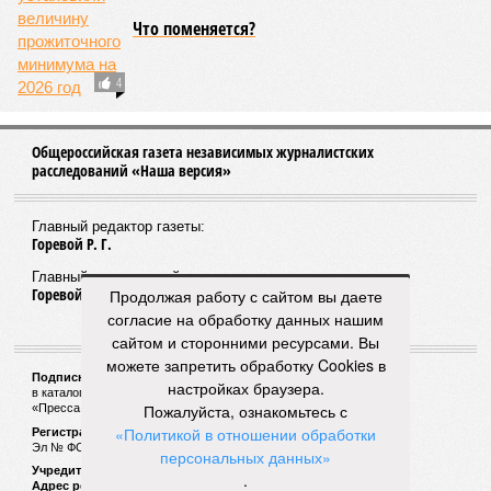
Что поменяется?
4
Общероссийская газета независимых журналистских
расследований «Наша версия»
Главный редактор газеты:
Горевой Р. Г.
Главный редактор сайта:
Горевой Р. Г.
Продолжая работу с сайтом вы даете
согласие на обработку данных нашим
сайтом и сторонними ресурсами. Вы
можете запретить обработку Cookies в
Подписной индекс газеты «Наша версия»:
настройках браузера.
в каталоге «Почта России» —
99266
Пожалуйста, ознакомьтесь с
«Пресса России» (зелёный) —
41522
«Политикой в отношении обработки
Регистрационный номер Роскомнадзора
Эл № ФС77-53847 от 26.04.2013.
персональных данных»
Учредитель ООО «Версия»
.
Адрес редакции:
123100, Россия, Москва, улица 1905 года, 7с1