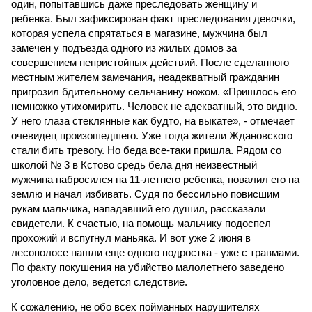
один, попытавшись даже преследовать женщину и
ребенка. Был зафиксирован факт преследования девочки,
которая успела спрятаться в магазине, мужчина был
замечен у подъезда одного из жилых домов за
совершением непристойных действий. После сделанного
местным жителем замечания, неадекватный гражданин
пригрозил бдительному сельчанину ножом. «Пришлось его
немножко утихомирить. Человек не адекватный, это видно.
У него глаза стеклянные как будто, на выкате», - отмечает
очевидец произошедшего. Уже тогда жители Ждановского
стали бить тревогу. Но беда все-таки пришла. Рядом со
школой № 3 в Кстово средь бела дня неизвестный
мужчина набросился на 11-летнего ребенка, повалил его на
землю и начал избивать. Судя по бессильно повисшим
рукам мальчика, нападавший его душил, рассказали
свидетели. К счастью, на помощь мальчику подоспел
прохожий и вспугнул маньяка. И вот уже 2 июня в
лесополосе нашли еще одного подростка - уже с травмами.
По факту покушения на убийство малолетнего заведено
уголовное дело, ведется следствие.
К сожалению, не обо всех пойманных нарушителях