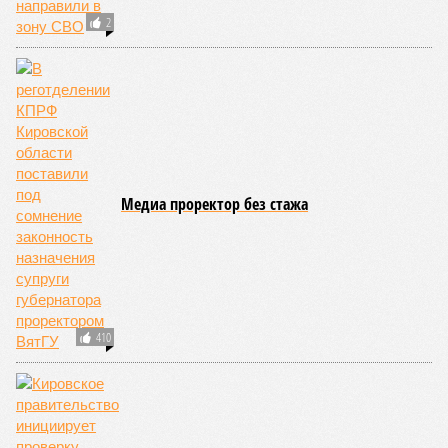
2
Медиа проректор без стажа
410