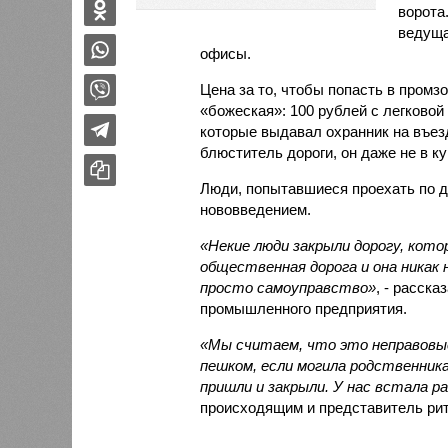
ворота
ведуща
офисы.
Цена за то, чтобы попасть в промз
«божеская»: 100 рублей с легковой
которые выдавал охранник на въезд
блюститель дороги, он даже не в ку
Люди, попытавшиеся проехать по д
нововведением.
«Некие люди закрыли дорогу, кото
общественная дорога и она никак 
просто самоуправство»
, - расск
промышленного предприятия.
«Мы считаем, что это неправовые
пешком, если могила родственник
пришли и закрыли. У нас встала р
происходящим и представитель рит