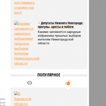
Депутаты Нижнего Новгорода:
прогулы, аресты и побеги
Какими запомнятся народные
избранники прошлых выборов
жителям Нижегородской
области
ПОПУЛЯРНОЕ
цева
19:10
19:10