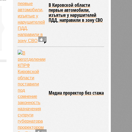
В Кировской области
первые автомобили,
изъятые у нарушителей
ПДД, направили в зону СВО
2
Медиа проректор без стажа
410