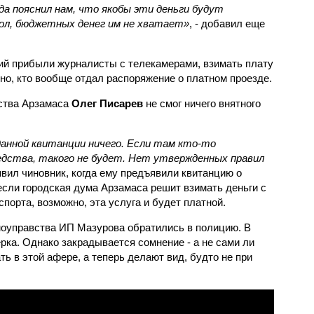
а пояснил нам, что якобы эти деньги будут
мол, бюджетных денег им не хватает»
, - добавил еще
тий прибыли журналисты с телекамерами, взимать плату
тно, кто вообще отдал распоряжение о платном проезде.
йства Арзамаса
Олег Писарев
не смог ничего внятного
анной квитанции ничего. Если там кто-то
дства, такого не будет. Нет утвержденных правил
явил чиновник, когда ему предъявили квитанцию о
если городская дума Арзамаса решит взимать деньги с
спорта, возможно, эта услуга и будет платной.
моуправства ИП Мазурова обратились в полицию. В
рка. Однако закрадывается сомнение - а не сами ли
ь в этой афере, а теперь делают вид, будто не при