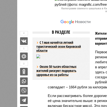
городе Кирове.
Килограмм свиного шашлыка в Ки
m
В РАЗДЕЛЕ
Жители 
4
отправи
С 1 мая начнётся летний
вариант
туристический сезон Кировской
1
области
Первое
регион
любите
0
Около 50 тысяч областных
в апре
жителей рискуют подорвать
здесь 
здоровье из-за работы
соседн
рублей
совпадает – 1664 рубля за килогра
Если рассматривать более дорогие 
её цена значительно выше: в регио
включая бескостное мясо). Это поч