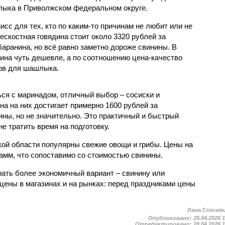
лыка в Приволжском федеральном округе.
исс для тех, кто по каким-то причинам не любит или не
бескостная говядина стоит около 3320 рублей за
баранина, но всё равно заметно дороже свинины. В
дина чуть дешевле, а по соотношению цена-качество
тов для шашлыка.
ься с маринадом, отличный выбор – сосиски и
на на них достигает примерно 1600 рублей за
ины, но не значительно. Это практичный и быстрый
не тратить время на подготовку.
ской области популярны свежие овощи и грибы. Цены на
рамм, что сопоставимо со стоимостью свинины.
ать более экономичный вариант – свинину или
цены в магазинах и на рынках: перед праздниками цены
Лана Спесив
Опубликовано:
28.04.2026 
Отредактировано:
28.04.2026 