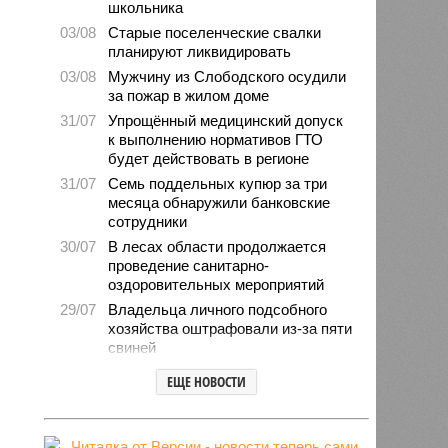
школьника
03/08
Старые поселенческие свалки
планируют ликвидировать
03/08
Мужчину из Слободского осудили
за пожар в жилом доме
31/07
Упрощённый медицинский допуск
к выполнению нормативов ГТО
будет действовать в регионе
31/07
Семь поддельных купюр за три
месяца обнаружили банковские
сотрудники
30/07
В лесах области продолжается
проведение санитарно-
оздоровительных мероприятий
29/07
Владельца личного подсобного
хозяйства оштрафовали из-за пяти
свиней
28/07
Шестерых кировчан хотят
ЕЩЕ НОВОСТИ
поощрить за спасение ребёнка
27/07
Питание детей в лагерях
находится на постоянном контроле