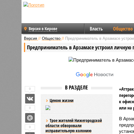
Власть
Общество
Версия в Кирове
Версия
//
Общество
//
Предприниматель в Арзамасе устрои
Предприниматель в Арзамасе устроил личную 
В РАЗДЕЛЕ
«Аттрак
0
перегор
Ценою жизни
к офис
или на 
0
В Арза
Трое жителей Нижегородской
предпр
области обворовали
0
исправительную колонию
устано