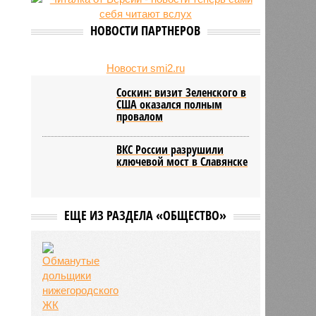
27/07
Пенсионеру должны выплатить
300 тысяч рублей после падения в
НОВОСТИ ПАРТНЕРОВ
гололёд
24/07
В регионе обновлён порядок
предоставления госимущества в
Новости smi2.ru
аренду
Соскин: визит Зеленского в
США оказался полным
провалом
ВКС России разрушили
ключевой мост в Славянске
ЕЩЕ ИЗ РАЗДЕЛА «ОБЩЕСТВО»