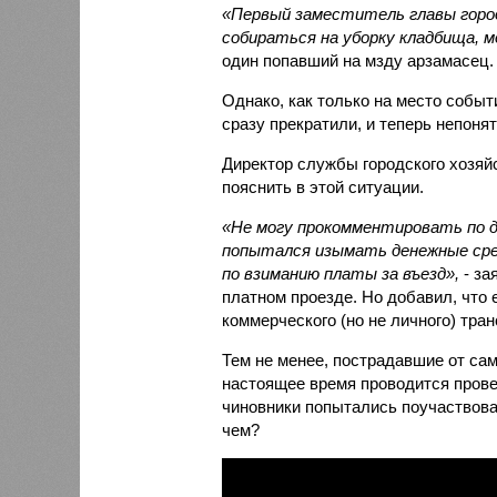
«Первый заместитель главы город
собираться на уборку кладбища, 
один попавший на мзду арзамасец.
Однако, как только на место собы
сразу прекратили, и теперь непоня
Директор службы городского хозя
пояснить в этой ситуации.
«Не могу прокомментировать по д
попытался изымать денежные сре
по взиманию платы за въезд»,
- за
платном проезде. Но добавил, что 
коммерческого (но не личного) тран
Тем не менее, пострадавшие от са
настоящее время проводится прове
чиновники попытались поучаствоват
чем?