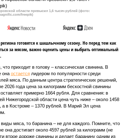
ровской области превысил 1,6 тысяч рублей (фото:
agnific.com/freepik)
региона готовятся к шашлычному сезону. Но перед тем как
ться за мясом, важно оценить цены и выбрать оптимальный
.
, что приходит в голову – классическая свинина. В
е она
остается
лидером по популярности среди
лей мяса. По данным центра стратегических решений,
ле 2026 года цена за килограмм бескостной свинины
составляет примерно 1664 рубля. Для сравнения: в
ей Нижегородской области цена чуть ниже – около 1458
, а в Костроме – 1370 рублей. В Марий Эл цена
мм.
виды мяса, то баранина – не для каждого. Помните, что
не она достигает около 4597 рублей за килограмм (не
ти втрое дороже свинины и делает баранину одним из