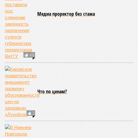
Медиа проректор без стажа
410
Что по ценам?
2