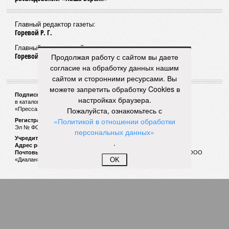
Главный редактор газеты:
Горевой Р. Г.
Главный редактор сайта:
Горевой Р. Г.
Продолжая работу с сайтом вы даете
согласие на обработку данных нашим
сайтом и сторонними ресурсами. Вы
можете запретить обработку Cookies в
Подписной индекс газеты «Наша версия»:
настройках браузера.
в каталоге «Почта России» —
99266
Пожалуйста, ознакомьтесь с
«Пресса России» (зелёный) —
41522
«Политикой в отношении обработки
Регистрационный номер Роскомнадзора
Эл № ФС77-53847 от 26.04.2013.
персональных данных»
Учредитель ООО «Версия»
.
Адрес редакции:
123100, Россия, Москва, улица 1905 года, 7с1
Почтовый адрес редакции:
123022, Россия, Москва, а/я 29. для ООО
OK
«Диалан»
© «Версия»
18+
Все права защищены