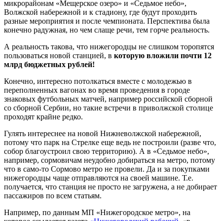
микрорайонам «Мещерское озеро» и «Седьмое небо»,
Волжской набережной и к стадиону, где будут проходить
разные мероприятия и после чемпионата. Перспектива была
конечно радужная, но чем слаще речи, тем горче реальность.
А реальность такова, что нижегородцы не слишком торопятся
пользоваться новой станцией, в
которую вложили почти 12
млрд бюджетных рублей!
Конечно, интересно потолкаться вместе с молодежью в
переполненных вагонах во время проведения в городе
знаковых футбольных матчей, например российской сборной
со сборной Сербии, но такие встречи в приволжской столице
проходят крайне редко.
Гулять интереснее на новой Нижневолжской набережной,
потому что парк на Стрелке еще ведь не построили (разве что,
собор благоустроил свою территорию). А в «Седьмое небо»,
например, сормовичам неудобно добираться на метро, потому
что в само-то Сормово метро не провели. Да и за покупками
нижегородцы чаще отправляются на своей машине. Т.е.
получается, что станция не просто не загружена, а не добирает
пассажиров по всем статьям.
Например, по данным МП «Нижегородское метро», на