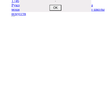
.
1746
Руководителя подрядной организации осудили за
OK
мошенничество при капремонте дома культуры и школы
искусств
1704
Мужчина из Куменского района подделал водительское
удостоверение
1623
Реконструкция трассы Пинюг–Скрябино продолжается
1605
Жители Сауничей жалуются на дорогу и отсутствие
освещения
1552
Здание Нолинской центральной библиотеки планируют
восстановить