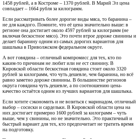
1458 рублей, а в Костроме – 1370 рублей. В Марий Эл цена
совпадает – 1664 рубля за килограмм.
Если рассматривать более дорогие виды мяса, то баранина –
не для каждого. Помните, что её цена значительно выше: в
регионе она достигает около 4597 рублей за килограмм (не
включая бескостное мясо). Это почти втрое дороже свинины и
делает баранину одним из самых дорогих вариантов для
шашлыка в Приволжском федеральном округе.
А вот говядина – отличный компромисс для тех, кто по
каким-то причинам не любит или не ест свинину. В
Кировской области бескостная говядина стоит около 3320
рублей за килограмм, что чуть дешевле, чем баранина, но всё
равно заметно дороже свинины. В большинстве регионов
округа говядина чуть дешевле, а по соотношению цена-
качество остаётся одним из лучших вариантов для шашлыка.
Если хотите сэкономить и не возиться с маринадом, отличный
выбор – сосиски и сардельки. В Кировской области цена на
них достигает примерно 1600 рублей за килограмм – чуть
выше, чем у свинины, но не значительно. Это практичный и
быстрый вариант для тех, кто предпочитает не тратить время
на подготовку.