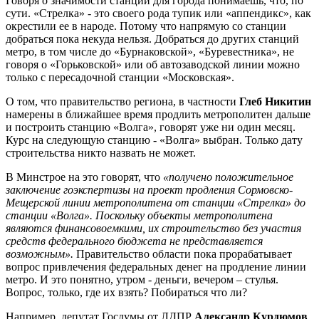
Говоря о значимости станции для города понимаешь, что, по
сути. «Стрелка» - это своего рода тупик или «аппендикс», как
окрестили ее в народе. Потому что напрямую со станции
добраться пока некуда нельзя. Добраться до других станций
метро, в том числе до «Бурнаковской», «Буревестника», не
говоря о «Горьковской» или об автозаводской линии можно
только с пересадочной станции «Московская».
О том, что правительство региона, в частности
Глеб Никитин
намерены в ближайшее время продлить метрополитен дальше
и построить станцию «Волга», говорят уже ни один месяц.
Курс на следующую станцию - «Волга» выбран. Только дату
строительства никто назвать не может.
В Минстрое на это говорят, что
«получено положительное
заключение гоэкспертизы на проект продления Сормовско-
Мещерской линии метрополитена от станции «Стрелка» до
станции «Волга». Поскольку объекты метрополитена
являются финансовоемкими, их строительство без участия
средств федерального бюджета не представляется
возможным».
Правительство области пока прорабатывает
вопрос привлечения федеральных денег на продление линии
метро. И это понятно, утром - деньги, вечером – стулья.
Вопрос, только, где их взять? Побираться что ли?
Например, депутат Госдумы от ЛДПР
Александр Курдюмов