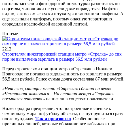
потолок засняли и фото дорогой штукатурки разлетелось по
соцсетям, чиновники не успели даже оправдаться. На фото
видно, как весомые куски штукатурки заполнили плафоны. А
еще засыпали платформу, поэтому опасную территорию
огородили красно-белой аварийной лентой.
По теме
2212
Строителям нижегородской станции метро «Стрелка» до сих
пор не выплачена зарплата в размере 56,5 млн рублей
Перед строителями станции метро «Стрелка» в Нижнем
Новгороде не погашена задолженность по зарплате в размере
56,5 млн рублей. Ранее сумма долга составляла 87 млн рублей.
«Нет слов, станция метро «Стрелка» сделана на века»,
«Чемпионат закончился... На станции метро «Стрелка»
посыпался потолок»
- написали в соцсетях пользователи.
Нижегородцы предрекали, что построенные в спешке к
чемпионату мира по футболу объекты, начнут рушиться сразу
после мундиаля.
Так и произошло
. Особенно после
проливных ливней, которые обнажили все «абы-как» при