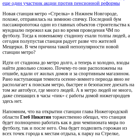
еще один участник акции против пенсионной реформы
Новая станция метро «Стрелка» в Нижнем Новгороде,
похоже, отправилась на зимнюю спячку. Последний бум
пассажиропотока один из главных объектов строительства к
мундиалю пережил как раз во время проведения ЧМ по
футболу. Тогда к новенькому стадиону ехали толпы людей, а
сегодня полупустая станция радует разве что жителей
Мещерки. В чем причина такой непопулярности новой
станции метро?
Идти от стадиона до метро долго, а теперь и холодно, входы
найти довольно сложно. Почему-то они расположены на
отшибе, вдали от жилых домов и за спортивным магазином.
Рано наступающая темнота осенне-зимнего периода явно не
располагает к поискам метро, быстрее и безопаснее доехать на
том же автобусе, где много людей. А в метро людей не много,
даже спешащих в часы «пик» с работы домой нижегородцев
здесь нет.
Напомним, что на открытии станции глава Нижегородской
области
Глеб Никитин
торжественно обещал, что станция
будет полноценно работать как в дни чемпионата мира по
футболу, так и после него. Она будет подвозить горожан из
всех точек города к местам отдыха, к парку на Стрелке,