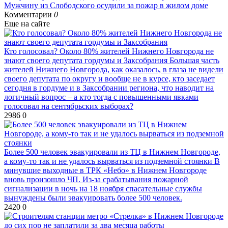
Мужчину из Слободского осудили за пожар в жилом доме
Комментарии
0
Еще на сайте
Кто голосовал? Около 80% жителей Нижнего Новгорода не
знают своего депутата гордумы и Заксобрания
Большая часть
жителей Нижнего Новгорода, как оказалось, в глаза не видели
своего депутата по округу и вообще не в курсе, кто заседает
сегодня в гордуме и в Заксобрании региона, что наводит на
логичный вопрос – а кто тогда с повышенными явками
голосовал на сентябрьских выборах?
2986
0
Более 500 человек эвакуировали из ТЦ в Нижнем Новгороде,
а кому-то так и не удалось вырваться из подземной стоянки
В
минувшие выходные в ТРК «Небо» в Нижнем Новгороде
вновь произошло ЧП. Из-за срабатывания пожарной
сигнализации в ночь на 18 ноября спасательные службы
вынуждены были эвакуировать более 500 человек.
2420
0