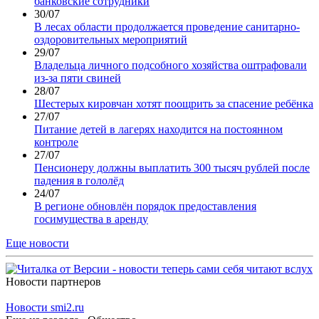
банковские сотрудники
30/07
В лесах области продолжается проведение санитарно-
оздоровительных мероприятий
29/07
Владельца личного подсобного хозяйства оштрафовали
из-за пяти свиней
28/07
Шестерых кировчан хотят поощрить за спасение ребёнка
27/07
Питание детей в лагерях находится на постоянном
контроле
27/07
Пенсионеру должны выплатить 300 тысяч рублей после
падения в гололёд
24/07
В регионе обновлён порядок предоставления
госимущества в аренду
Еще новости
Новости партнеров
Новости smi2.ru