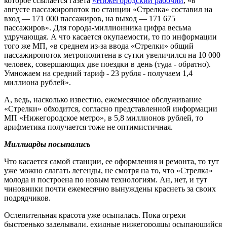
которое ссылается газета
«Нижегородский рабочий
, «в
августе пассажиропоток по станции «Стрелка» составил на
вход — 171 000 пассажиров, на выход — 171 675
пассажиров». Для города-миллионника цифра весьма
удручающая. А что касается окупаемости, то по информации
того же МП, «в среднем из-за ввода «Стрелки» общий
пассажиропоток метрополитена в сутки увеличился на 10 000
человек, совершающих две поездки в день (туда - обратно).
Умножаем на средний тариф - 23 рубля - получаем 1,4
миллиона рублей».
А, ведь, насколько известно, ежемесячное обслуживание
«Стрелки» обходится, согласно представленной информации
МП «Нижегородское метро», в 5,8 миллионов рублей, то
арифметика получается тоже не оптимистичная.
Миллиарды посыпались
Что касается самой станции, ее оформления и ремонта, то тут
уже можно слагать легенды, не смотря на то, что «Стрелка»
молода и построена по новым технологиям. Ан, нет, и тут
чиновники почти ежемесячно вынуждены краснеть за своих
подрядчиков.
Ослепительная красота уже осыпалась. Пока огрехи
быстренько заделывали, ехидные нижегородцы осыпающийся