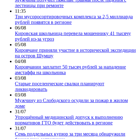
лестницы при ремонте
11:35
Три мусоросортировочных комплекса за 2,5 миллиарда
рублей появятся в регионе
06/08
Кировская школьница перевела мошеннику 41 тысячу
рублей из-за угроз
05/08
Кировчане приняли участие в исторической экспедиции
на остров Шумшу
04/08
Кировчанин заплатит 50 тысяч рублей за нападение
амстаффа на школьника
03/08
Старые поселенческие свалки планируют
ликвидировать
03/08
Мужчину из Слободского осудили за пожар в жилом
доме
31/07
Упрощённый медицинский допуск к выполнению
нормативов ГТО будет действовать в регионе
31/07
Семь поддельных купюр за три месяца обнаружили