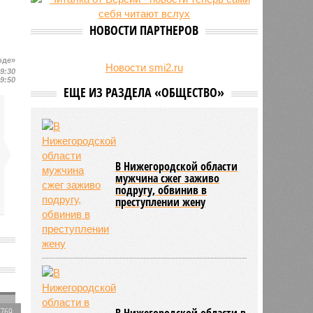
24/07
Гострудинспекция выявила
нарушения после несчастного
НОВОСТИ ПАРТНЕРОВ
случая на пилораме в Кирсе
23/07
Режим работы местных детских
оде»
садов собираются продлить
Новости smi2.ru
09:30
09:50
ЕЩЕ ИЗ РАЗДЕЛА «ОБЩЕСТВО»
В Нижегородской области
мужчина сжег заживо
подругу, обвинив в
преступлении жену
2769
В Нижегородской области в