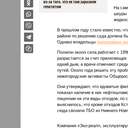
из-за того, что ее там заразили
гепатитом
На сам
шкуры 
жидкос
В прошлом году стало известно, чт
районе по решению суда должна бы
Однако владельцы
продолжали эк
Полигон около села работает с 1998
разрастается за счет прилегающих
едкий дым, а врачи отмечают сред
путей. Около года решить эту про
нижегородские активисты Общеросс
Они утверждают, что ядовитые филь
показал наличие в них нефтешлам
лицензии на эти виды отходов, по 
выяснилось, что кроме отходов Кст
сюда свозили ТБО из Нижнего Новго
Компания «Эко-реал», эксплуатиру