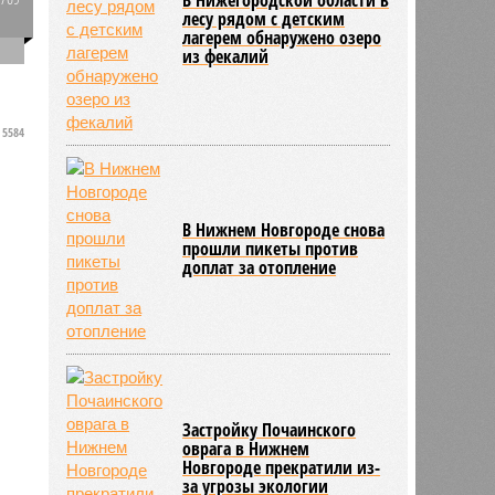
лесу рядом с детским
0
лагерем обнаружено озеро
из фекалий
и
5584
В Нижнем Новгороде снова
прошли пикеты против
доплат за отопление
Застройку Почаинского
оврага в Нижнем
Новгороде прекратили из-
за угрозы экологии