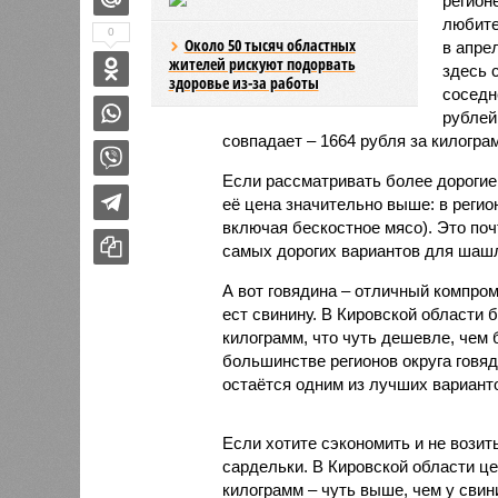
регион
любите
0
Около 50 тысяч областных
в апре
жителей рискуют подорвать
здесь 
здоровье из-за работы
соседн
рублей
совпадает – 1664 рубля за килогра
Если рассматривать более дорогие 
её цена значительно выше: в регио
включая бескостное мясо). Это поч
самых дорогих вариантов для шаш
А вот говядина – отличный компром
ест свинину. В Кировской области 
килограмм, что чуть дешевле, чем 
большинстве регионов округа говя
остаётся одним из лучших вариан
Если хотите сэкономить и не возит
сардельки. В Кировской области це
килограмм – чуть выше, чем у свин