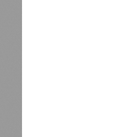
Версия
//
Общество
//
Новостройки Кировской области под
Можем себе позволить?
Новостройки Кировской области подорожали н
Новостройки Кировской област
В РАЗДЕЛЕ
Кировст
0
последн
Почти 4 тысячи кировских ребят
в новос
входят в студенческие отряды
рынке ж
1
квадрат
За год
После жалобы кировчанина в
1
Дороничах проверили воздух
6%, пр
кварти