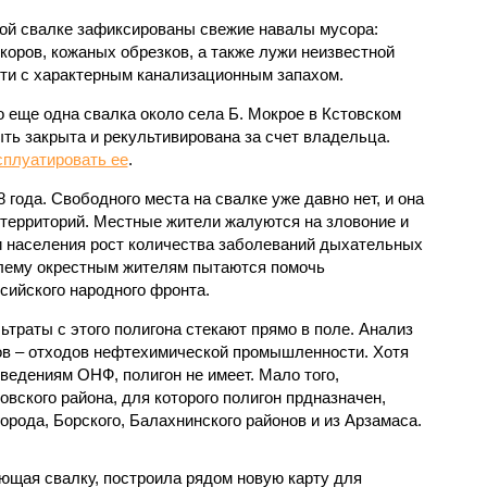
ой свалке зафиксированы свежие навалы мусора:
коров, кожаных обрезков, а также лужи неизвестной
ти с характерным канализационным запахом.
о еще одна свалка около села Б. Мокрое в Кстовском
ть закрыта и рекультивирована за счет владельца.
сплуатировать ее
.
 года. Свободного места на свалке уже давно нет, и она
 территорий. Местные жители жалуются на зловоние и
и населения рост количества заболеваний дыхательных
блему окрестным жителям пытаются помочь
ийского народного фронта.
траты с этого полигона стекают прямо в поле. Анализ
ов – отходов нефтехимической промышленности. Хотя
сведениям ОНФ, полигон не имеет. Мало того,
овского района, для которого полигон прдназначен,
рода, Борского, Балахнинского районов и из Арзамаса.
ющая свалку, построила рядом новую карту для