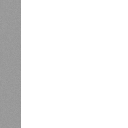
6,7%. 
качества прибавило 3,6%.
Вторичный рынок показал более ак
выражении. Лидерами подорожания 
которые подорожали на 11,4% и 8,
подорожали скромнее – всего на 2,2
Максимальный подъём цен пришёлся
связано с укреплением спроса и с
По
мнению
экспертов и представите
ожидает стабильный, но умеренный
бюджету и финансовым рынкам
Ев
будет находиться в пределах 5–7%
Основными факторами, сдерживающ
высокая себестоимость строительс
эксплуатацию новых проектов.
Эксперты прогнозируют, что первич
разнонаправленную динамику. На ры
значительного роста, а возможна д
стимулировать продажи в условиях