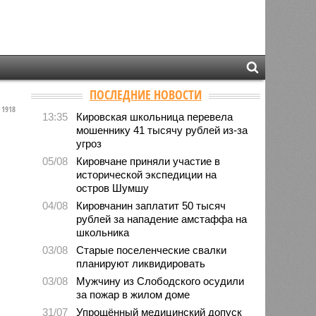
ПОСЛЕДНИЕ НОВОСТИ
1918
13:35
Кировская школьница перевела
мошеннику 41 тысячу рублей из-за
угроз
05/08
Кировчане приняли участие в
исторической экспедиции на
остров Шумшу
04/08
Кировчанин заплатит 50 тысяч
рублей за нападение амстаффа на
школьника
03/08
Старые поселенческие свалки
планируют ликвидировать
03/08
Мужчину из Слободского осудили
за пожар в жилом доме
31/07
Упрощённый медицинский допуск