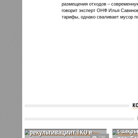
размещения отходов – современну
говорит эксперт ОНФ Илья Савино
тарифы, однако сваливает мусор по
К
Глава 
Алекса
В Кировской области
потреб
завершены работы по
с закр
рекультивациит ТКО в
2280