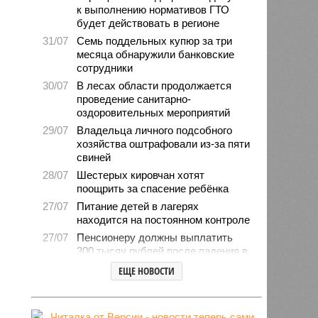
к выполнению нормативов ГТО
будет действовать в регионе
31/07
Семь поддельных купюр за три
месяца обнаружили банковские
сотрудники
30/07
В лесах области продолжается
проведение санитарно-
оздоровительных мероприятий
29/07
Владельца личного подсобного
хозяйства оштрафовали из-за пяти
свиней
28/07
Шестерых кировчан хотят
поощрить за спасение ребёнка
27/07
Питание детей в лагерях
находится на постоянном контроле
27/07
Пенсионеру должны выплатить
300 тысяч рублей после падения в
гололёд
ЕЩЕ НОВОСТИ
24/07
В регионе обновлён порядок
предоставления госимущества в
аренду