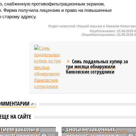
ю, снабженную противофильтрационным экраном,
в. Фирма получила лицензию и право на повышенные
 старому адресу.
Отдел новостей «Нашей версии в Нижнем Новогор
Опубликовано:
21.05.2018 
Отредактировано:
21.05.2018 
Семь поддельных купюр за
три месяца обнаружили
банковские сотрудники
ОММЕНТАРИИ
СК России
0
ндр Бастрыкин
Администрация Кирова
ЕЩЕ НА САЙТЕ
овал разобраться
ищет подрядчика для
ытием школы в
сноса незаконных
2420