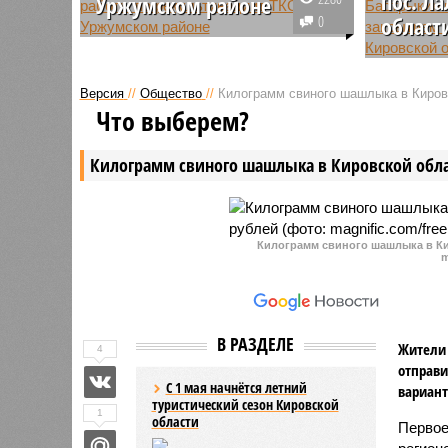
пос. Л
Уржумском районе
0
област
С мая 2022 года на контроле
природоохранной прокуратуры
В пос. Ла
находилось исполнение решения
Кировско
Версия
//
Общество
//
Килограмм свиного шашлыка в Кировс
суда, вынесенного по итогам
намерева
Что выберем?
удовлетворения исковых
которой 
требований надзорного
работают 
Килограмм свиного шашлыка в Кировской обла
ведомства о рекультивации
полигона для складирования
коммунальных отходов в
Уржумском районе Кировской
области. На сегодня работы
Килограмм свиного шашлыка в Ки
m
считаются завершенными.
В РАЗДЕЛЕ
Жители 
4
отправи
С 1 мая начнётся летний
вариант
туристический сезон Кировской
1
области
Первое