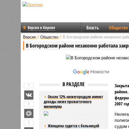
Власть
Общество
Версия в Кирове
Версия
//
Общество
//
В Богородском районе незаконно раб
В Богородском районе незаконно работала закры
В РАЗДЕЛЕ
Закрыта
1
районе.
Около 12% нижегородцев имеют
федерал
доходы ниже прожиточного
2007 год
0
минимума
Нелега
полиго
1
Женщина судится с больницей
судом 