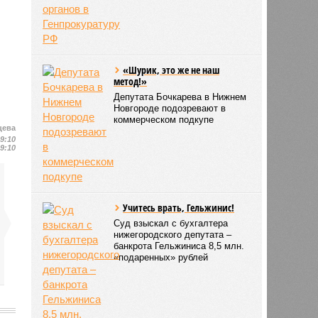
«Шурик, это же не наш
метод!»
Депутата Бочкарева в Нижнем
Новгороде подозревают в
коммерческом подкупе
цева
19:10
19:10
Учитесь врать, Гельжинис!
Суд взыскал с бухгалтера
нижегородского депутата –
банкрота Гельжиниса 8,5 млн.
«подаренных» рублей