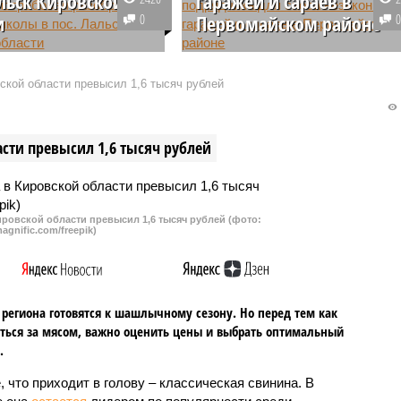
альск Кировской
гаражей и сараев в
и
0
Первомайском районе
льск Лузского района
Власти Кирова планируют снест
й области власти
несколько незаконно
кой области превысил 1,6 тысяч рублей
ются закрыть школу, в
установленных гаражей и
обучаются 80 учеников и
хозпостроек в Первомайском
12 педагогов.
районе. Пока чиновники ищут
сти превысил 1,6 тысяч рублей
компанию, которая возьмется за
выполнение работ.
ровской области превысил 1,6 тысяч рублей (фото:
agnific.com/freepik)
региона готовятся к шашлычному сезону. Но перед тем как
ться за мясом, важно оценить цены и выбрать оптимальный
.
, что приходит в голову – классическая свинина. В