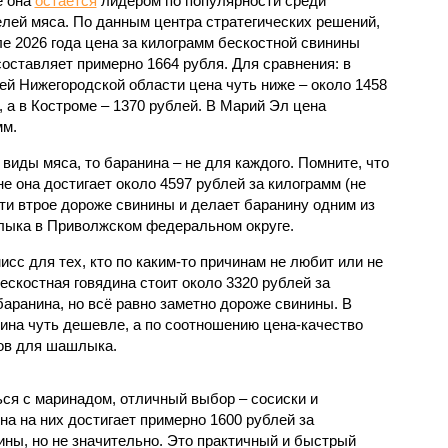
е она
остается
лидером по популярности среди
лей мяса. По данным центра стратегических решений,
ле 2026 года цена за килограмм бескостной свинины
составляет примерно 1664 рубля. Для сравнения: в
ей Нижегородской области цена чуть ниже – около 1458
, а в Костроме – 1370 рублей. В Марий Эл цена
мм.
виды мяса, то баранина – не для каждого. Помните, что
не она достигает около 4597 рублей за килограмм (не
ти втрое дороже свинины и делает баранину одним из
лыка в Приволжском федеральном округе.
исс для тех, кто по каким-то причинам не любит или не
бескостная говядина стоит около 3320 рублей за
баранина, но всё равно заметно дороже свинины. В
дина чуть дешевле, а по соотношению цена-качество
тов для шашлыка.
ься с маринадом, отличный выбор – сосиски и
на на них достигает примерно 1600 рублей за
ины, но не значительно. Это практичный и быстрый