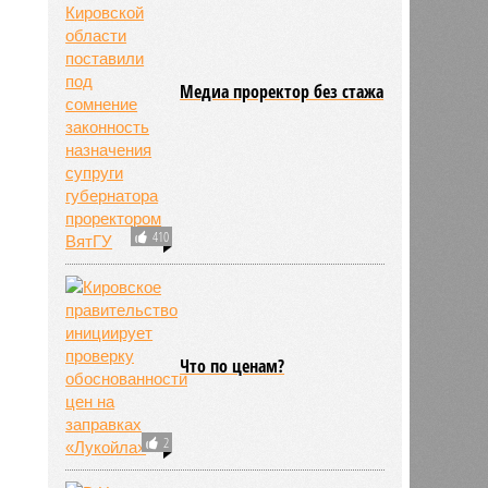
Медиа проректор без стажа
410
Что по ценам?
2