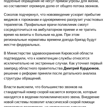
подобные обращения не несут прямой угрозы для жизни,
но составляют огромную долю от общего потока звонков.
Соколов подчеркнул, что нововведение ускорит прибытие
медиков к горожанам и одновременно разгрузит участковых
терапевтов. Профильные врачи поликлиник смогут
сосредоточиться на амбулаторном приеме и не тратить
время на визиты к больным на дом. При этом
региональные нормативы времени доезда бригад будут
жестче федеральных.
В Министерстве здравоохранения Кировской области
подтвердили, что к компетенции службы относятся
исключительно не экстренные случаи. Как уточнил первый
зампред областного правительства
Дмитрий Курдюмов
,
решение о реформе приняли после детального анализа
структуры обращений.
Власти выяснили, что большинство звонков на
стандартный номер скорой касаются вопросов, которые
находятся в ведении поликлинического звена. Внедрение
новой системы позволит классической скорой помощи
оперативно реагировать на критические ситуации,