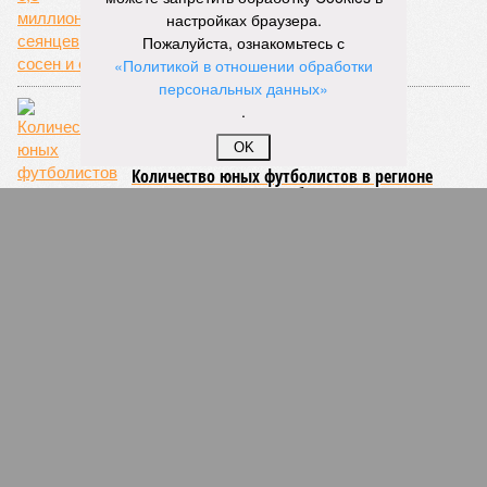
сеянцев сосен и елей
настройках браузера.
Пожалуйста, ознакомьтесь с
«Политикой в отношении обработки
персональных данных»
.
OK
Количество юных футболистов в регионе
стало в несколько раз больше
СЛУЧАЙНЫЕ СТАТЬИ
С расчетом на внимание
Жители Нижегородской области пожаловались
Президенту РФ Владимиру Путину на систему
здравоохранения