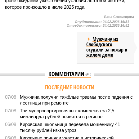
фоне ожиданий ужесточения условий льготной ипотеки,
которое произошло в июле 2025 года.
Лана Спесивцева
Опубликовано:
24.02.2026 16:51
Отредактировано:
24.02.2026 16:51
Мужчину из
Слободского
осудили за пожар в
жилом доме
КОММЕНТАРИИ
0
ПОСЛЕДНИЕ НОВОСТИ
07/08
Мужчина получил тяжёлые травмы после падения с
лестницы при ремонте
07/08
Три мусоросортировочных комплекса за 2,5
миллиарда рублей появятся в регионе
06/08
Кировская школьница перевела мошеннику 41
тысячу рублей из-за угроз
05/08
Кировчане приняли участие в исторической