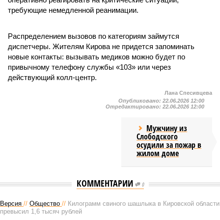
требующие немедленной реанимации.
Распределением вызовов по категориям займутся
диспетчеры. Жителям Кирова не придется запоминать
новые контакты: вызывать медиков можно будет по
привычному телефону службы «103» или через
действующий колл-центр.
Лана Спесивцева
Опубликовано:
22.06.2026 12:00
Отредактировано:
22.06.2026 12:00
Мужчину из
Слободского
осудили за пожар в
жилом доме
КОММЕНТАРИИ
0
Версия
//
Общество
//
Килограмм свиного шашлыка в Кировской области
превысил 1,6 тысяч рублей