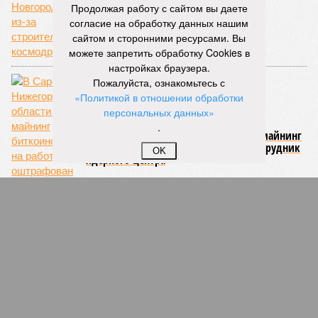
Продолжая работу с сайтом вы даете
согласие на обработку данных нашим
сайтом и сторонними ресурсами. Вы
можете запретить обработку Cookies в
настройках браузера.
Пожалуйста, ознакомьтесь с
«Политикой в отношении обработки
персональных данных»
.
В Сарове Нижегородской области за майнинг
биткоинов на работе оштрафован сотрудник
OK
ядерного центра
СЛУЧАЙНЫЕ СТАТЬИ
Наследие мундиаля
Объявлена стоимость билетов на отборочный матч
Чемпионата Европы по футболу в Нижнем
Новгороде