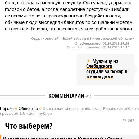
банда напала на молодую девушку. Она упала, ударилась
головой о бетон, а после малолетние преступники избили
ее ногами. Но пока правоохранители бездействовали,
обычные люди выследили бандитов по социальным сетям
и наказали. Говорят, что «воспитательная работа» помогла.
Отдел новостей «Нашей версии в Нижегородской области»
Опубликовано:
03.10.2019 16:24
Отредактировано:
03.10.2019 17:17
Мужчину из
Слободского
осудили за пожар в
жилом доме
КОММЕНТАРИИ
0
Версия
//
Общество
//
Килограмм свиного шашлыка в Кировской области
превысил 1,6 тысяч рублей
5667
Что выберем?