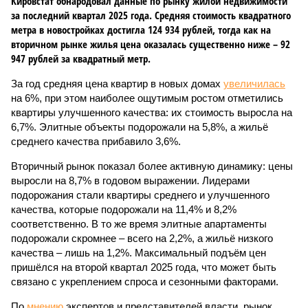
Кировстат обнародовал данные по рынку жилой недвижимости
за последний квартал 2025 года. Средняя стоимость квадратного
метра в новостройках достигла 124 934 рублей, тогда как на
вторичном рынке жилья цена оказалась существенно ниже – 92
947 рублей за квадратный метр.
За год средняя цена квартир в новых домах
увеличилась
на 6%, при этом наиболее ощутимым ростом отметились
квартиры улучшенного качества: их стоимость выросла на
6,7%. Элитные объекты подорожали на 5,8%, а жильё
среднего качества прибавило 3,6%.
Вторичный рынок показал более активную динамику: цены
выросли на 8,7% в годовом выражении. Лидерами
подорожания стали квартиры среднего и улучшенного
качества, которые подорожали на 11,4% и 8,2%
соответственно. В то же время элитные апартаменты
подорожали скромнее – всего на 2,2%, а жильё низкого
качества – лишь на 1,2%. Максимальный подъём цен
пришёлся на второй квартал 2025 года, что может быть
связано с укреплением спроса и сезонными факторами.
По
мнению
экспертов и представителей власти, рынок