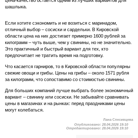
цена-качество остаётся одним из лучших вариантов для
шашлыка.
Если хотите сэкономить и не возиться с маринадом,
отличный выбор – сосиски и сардельки. В Кировской
области цена на них достигает примерно 1600 рублей за
килограмм – чуть выше, чем у свинины, но не значительно.
Это практичный и быстрый вариант для тех, кто
предпочитает не тратить время на подготовку.
Что касается гарниров, то в Кировской области популярны
свежие овощи и грибы. Цены на грибы – около 1571 рубля
за килограмм, что сопоставимо со стоимостью свинины.
Для больших компаний лучше выбрать более экономичный
вариант – свинину или сосиски. Не забывайте сравнивать
цены в магазинах и на рынках: перед праздниками цены
могут колебаться.
Лана Спесивцева
Опубликовано:
28.04.2026 19:10
Отредактировано:
28.04.2026 19:10