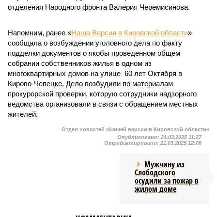
отделения Народного фронта Валерия Черемисинова.
Напомним, ранее «
Наша Версия в Кировской области
»
сообщала о возбуждении уголовного дела по факту
подделки документов о якобы проведенном общем
собрании собственников жилья в одном из
многоквартирных домов на улице 60 лет Октября в
Кирово-Чепецке. Дело возбудили по материалам
прокурорской проверки, которую сотрудники надзорного
ведомства организовали в связи с обращением местных
жителей.
Отдел новостей «Нашей версии в Кировской области»
Опубликовано:
21.03.2025 11:27
Отредактировано:
21.03.2025 12:08
Мужчину из
Слободского
осудили за пожар в
жилом доме