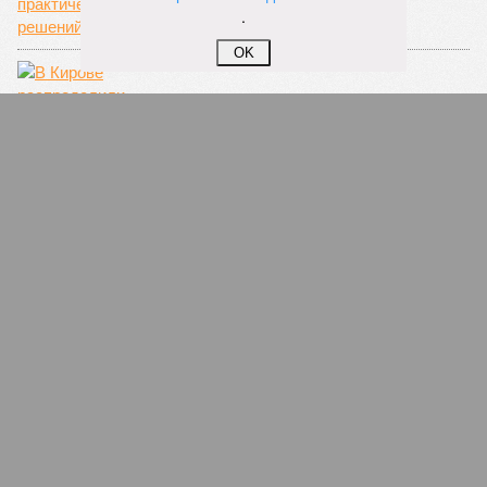
.
OK
В Кирове распределили 11 квартир для
детей-сирот
СЛУЧАЙНЫЕ СТАТЬИ
Ржавый колун
В городе Сосновка Кировской области старая
номенклатура столкнулась с управленцем из
нового времени - ветераном СВО