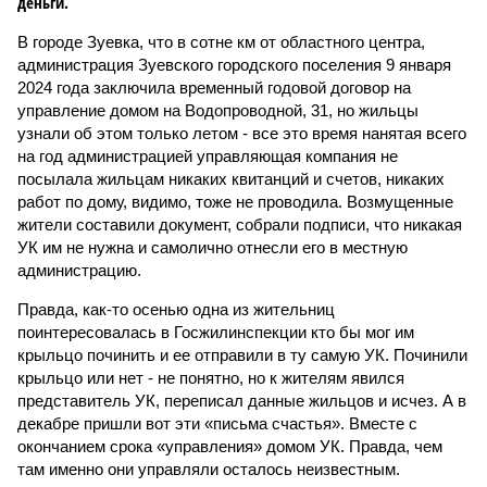
деньги.
В городе Зуевка, что в сотне км от областного центра,
администрация Зуевского городского поселения 9 января
2024 года заключила временный годовой договор на
управление домом на Водопроводной, 31, но жильцы
узнали об этом только летом - все это время нанятая всего
на год администрацией управляющая компания не
посылала жильцам никаких квитанций и счетов, никаких
работ по дому, видимо, тоже не проводила. Возмущенные
жители составили документ, собрали подписи, что никакая
УК им не нужна и самолично отнесли его в местную
администрацию.
Правда, как-то осенью одна из жительниц
поинтересовалась в Госжилинспекции кто бы мог им
крыльцо починить и ее отправили в ту самую УК. Починили
крыльцо или нет - не понятно, но к жителям явился
представитель УК, переписал данные жильцов и исчез. А в
декабре пришли вот эти «письма счастья». Вместе с
окончанием срока «управления» домом УК. Правда, чем
там именно они управляли осталось неизвестным.