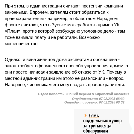
При этом, в администрации считают претензии компании
законными. Впрочем, жителям стоит обратиться к
правоохранителям - например, в областном Народном
фронте считают, что в Зуевке мог сработать пример УК
«План», против которой возбуждено уголовное дело - там
тоже взимали плату и не работали. Возможно
мошенничество.
Однако, и вина жильцов дома экспертами обозначена -
закон требует оформленного способа управления домом, а
они просто написали заявление об отказе от УК. Почему в
местной администрации им этого не разъяснили - вопрос.
Наверное, чиновникам его могут задать правоохранители.
Отдел новостей «Нашей версии в Кировской области»
Опубликовано:
07.02.2025 08:32
Отредактировано:
07.02.2025 08:32
Семь
поддельных купюр
за три месяца
обнаружили