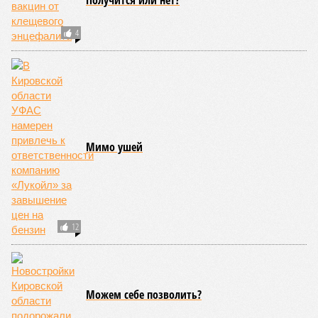
Получится или нет?
4
Мимо ушей
12
Можем себе позволить?