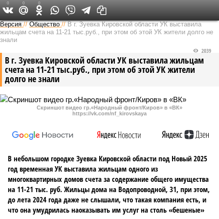
0
0
0
Версия в Кирове
Версия
//
Общество
//
В г. Зуевка Кировской области УК выставила
жильцам счета на 11-21 тыс.руб., при этом об этой УК жители долго не
знали
2039
В г. Зуевка Кировской области УК выставила жильцам
счета на 11-21 тыс.руб., при этом об этой УК жители
долго не знали
Скриншот видео гр.«Народный фронт/Киров» в «ВК»
https://vk.com/nf_kirovskaya
В небольшом городке Зуевка Кировской области под Новый 2025
год временная УК выставила жильцам одного из
многоквартирных домов счета за содержание общего имущества
на 11-21 тыс. руб. Жильцы дома на Водопроводной, 31, при этом,
до лета 2024 года даже не слышали, что такая компания есть, и
что она умудрилась наоказывать им услуг на столь «бешеные»