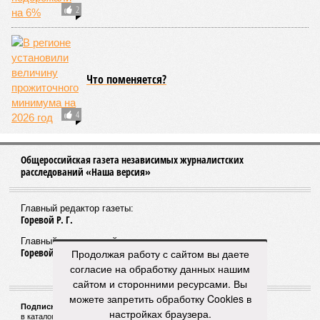
2
Что поменяется?
4
Общероссийская газета независимых журналистских
расследований «Наша версия»
Главный редактор газеты:
Горевой Р. Г.
Главный редактор сайта:
Горевой Р. Г.
Продолжая работу с сайтом вы даете
согласие на обработку данных нашим
сайтом и сторонними ресурсами. Вы
можете запретить обработку Cookies в
Подписной индекс газеты «Наша версия»:
настройках браузера.
в каталоге «Почта России» —
99266