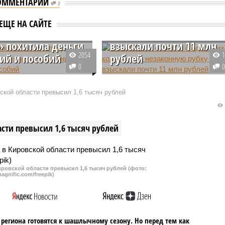
ОММЕНТАРИИ
0
В Кировской области с
вской области
одного из колхозов за
ЕЩЕ НА САЙТЕ
ница «Почты
незаконную рубку леса
» похитила деньги
взыскали почти 11 млн
2054
сий и пособий
рублей
0
к одного из отделений
В Кировской области с одного из
оссии» в Кирово-
колхозов через суд взыскали
кой области превысил 1,6 тысяч рублей
районе Кировской
почти 11 млн рублей за
украла более 50 тыс.
незаконную рубку леса в
предназначенных для
Даровском лесничестве. По
сти превысил 1,6 тысяч рублей
енсий и пособий.
данному факту полицейские
возбудили уголовное дело.
ровской области превысил 1,6 тысяч рублей (фото:
agnific.com/freepik)
региона готовятся к шашлычному сезону. Но перед тем как