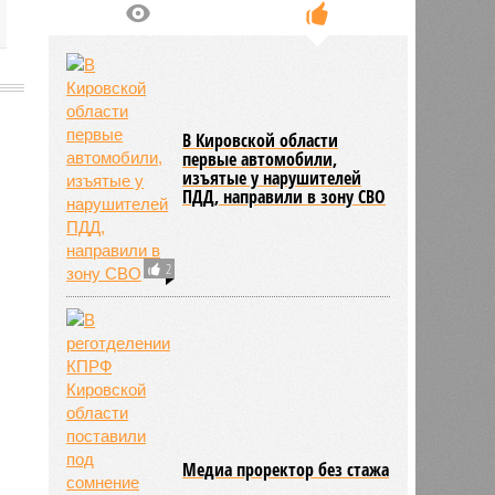
В Кировской области
первые автомобили,
изъятые у нарушителей
ПДД, направили в зону СВО
2
Медиа проректор без стажа