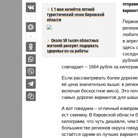
отправи
С 1 мая начнётся летний
вариант
туристический сезон Кировской
1
области
Первое
регион
любите
0
Около 50 тысяч областных
в апре
жителей рискуют подорвать
здесь 
здоровье из-за работы
соседн
рублей
совпадает – 1664 рубля за килогра
Если рассматривать более дорогие 
её цена значительно выше: в регио
включая бескостное мясо). Это поч
самых дорогих вариантов для шаш
А вот говядина – отличный компром
ест свинину. В Кировской области 
килограмм, что чуть дешевле, чем 
большинстве регионов округа говя
остаётся одним из лучших вариан