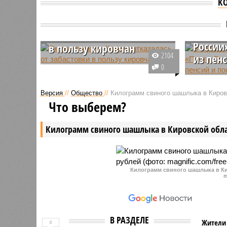
К
В Киро
Скорая помощь Кирова
сотруд
отказалась от забастовки
России
в пользу кировчан
2104
из пен
Врачи кировской СМП
0
отказались участвовать в
Начальни
общероссийской забастовке из-
«Почты Р
Версия
//
Общество
//
Килограмм свиного шашлыка в Кировс
за врачебного долга. В Кирове
Чепцком 
Что выберем?
сегодня всего 5 бригад скорой
области 
помощи.
рублей, 
Килограмм свиного шашлыка в Кировской обла
выдачи п
Килограмм свиного шашлыка в Ки
m
В РАЗДЕЛЕ
Жители 
4