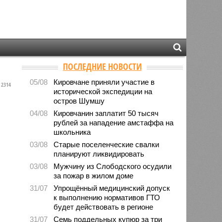
ПОСЛЕДНИЕ НОВОСТИ
05/08
Кировчане приняли участие в
2314
исторической экспедиции на
остров Шумшу
04/08
Кировчанин заплатит 50 тысяч
рублей за нападение амстаффа на
школьника
03/08
Старые поселенческие свалки
планируют ликвидировать
03/08
Мужчину из Слободского осудили
за пожар в жилом доме
31/07
Упрощённый медицинский допуск
к выполнению нормативов ГТО
будет действовать в регионе
31/07
Семь поддельных купюр за три