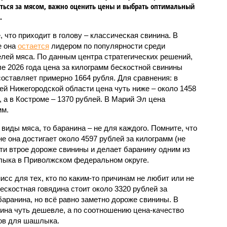
ться за мясом, важно оценить цены и выбрать оптимальный
.
, что приходит в голову – классическая свинина. В
е она
остается
лидером по популярности среди
лей мяса. По данным центра стратегических решений,
ле 2026 года цена за килограмм бескостной свинины
составляет примерно 1664 рубля. Для сравнения: в
ей Нижегородской области цена чуть ниже – около 1458
, а в Костроме – 1370 рублей. В Марий Эл цена
мм.
виды мяса, то баранина – не для каждого. Помните, что
не она достигает около 4597 рублей за килограмм (не
ти втрое дороже свинины и делает баранину одним из
лыка в Приволжском федеральном округе.
исс для тех, кто по каким-то причинам не любит или не
бескостная говядина стоит около 3320 рублей за
баранина, но всё равно заметно дороже свинины. В
дина чуть дешевле, а по соотношению цена-качество
тов для шашлыка.