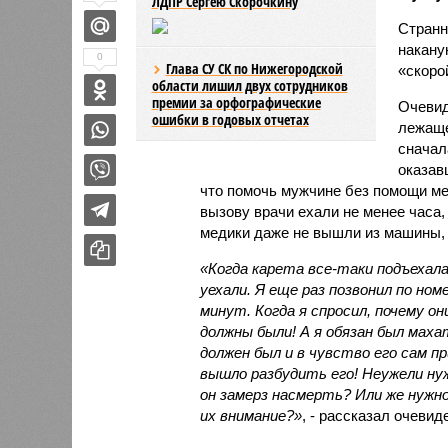
ЛДПР Сергею Скорочкину
Странн
накану
0
Глава СУ СК по Нижегородской
«скоро
области лишил двух сотрудников
премии за орфографические
Очевид
ошибки в годовых отчетах
лежаще
сначал
оказавш
что помочь мужчине без помощи ме
вызову врачи ехали не менее часа,
медики даже не вышли из машины
«Когда карета все-таки подъехала,
уехали. Я еще раз позвонил по ном
минут. Когда я спросил, почему о
должны были! А я обязан был маха
должен был и в чувство его сам пр
вышло разбудить его! Неужели нуж
он замерз насмерть? Или же нужн
их внимание?»
, - рассказал очеви