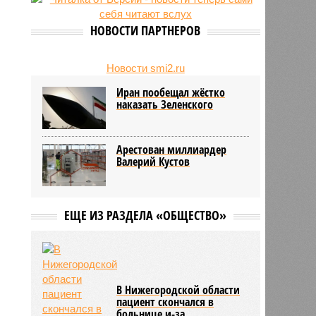
23/07
Режим работы местных детских
садов собираются продлить
НОВОСТИ ПАРТНЕРОВ
22/07
В региональном бюджете
заложили деньги на выплаты
бабушкам
Новости smi2.ru
Иран пообещал жёстко
наказать Зеленского
Арестован миллиардер
Валерий Кустов
ЕЩЕ ИЗ РАЗДЕЛА «ОБЩЕСТВО»
В Нижегородской области
пациент скончался в
больнице и-за