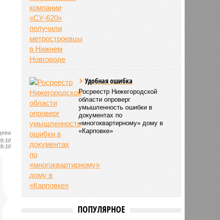
Удобная ошибка
Росреестр Нижегородской
области опроверг
умышленность ошибки в
документах по
«многоквартирному» дому в
«Карповке»
цева
19:10
19:10
ПОПУЛЯРНОЕ