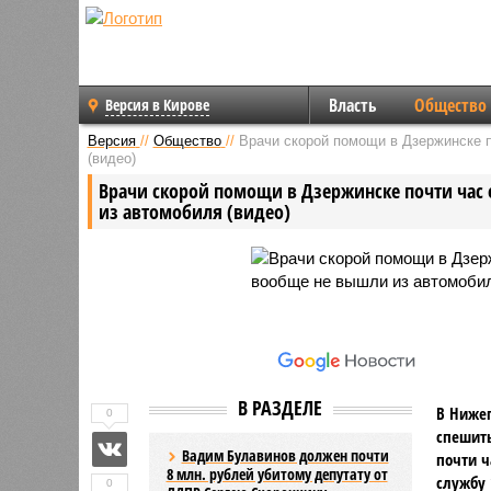
Власть
Общество
Версия в Кирове
Версия
//
Общество
//
Врачи скорой помощи в Дзержинске п
(видео)
Врачи скорой помощи в Дзержинске почти час 
из автомобиля (видео)
В РАЗДЕЛЕ
В Нижег
0
спешить
Вадим Булавинов должен почти
почти ч
8 млн. рублей убитому депутату от
службу 
0