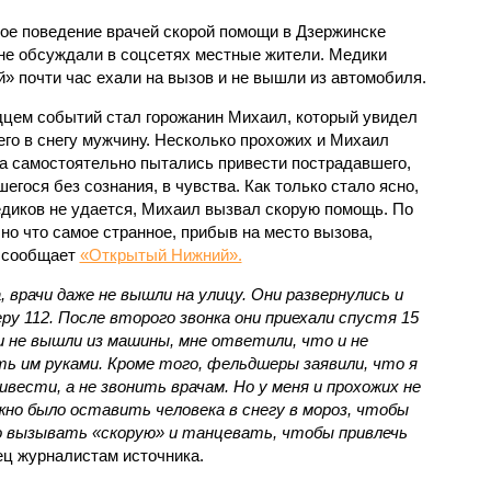
ое поведение врачей скорой помощи в Дзержинске
не обсуждали в соцсетях местные жители. Медики
й» почти час ехали на вызов и не вышли из автомобиля.
цем событий стал горожанин Михаил, который увидел
го в снегу мужчину. Несколько прохожих и Михаил
а самостоятельно пытались привести пострадавшего,
егося без сознания, в чувства. Как только стало ясно,
диков не удается, Михаил вызвал скорую помощь. По
 но что самое странное, прибыв на место вызова,
, сообщает
«Открытый Нижний».
 врачи даже не вышли на улицу. Они развернулись и
еру 112. После второго звонка они приехали спустя 15
ни не вышли из машины, мне ответили, что и не
ть им руками. Кроме того, фельдшеры заявили, что я
ивести, а не звонить врачам. Но у меня и прохожих не
но было оставить человека в снегу в мороз, чтобы
о вызывать «скорую» и танцевать, чтобы привлечь
дец журналистам источника.