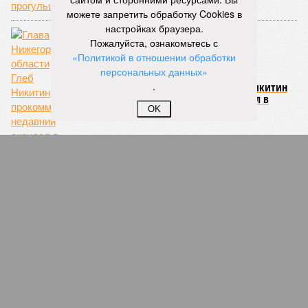
можете запретить обработку Cookies в
настройках браузера.
Пожалуйста, ознакомьтесь с
«Политикой в отношении обработки
персональных данных»
.
Глава Нижегородской области Глеб Никитин
прокомментировал недавний скандал в
региональном минздраве
OK
СЛУЧАЙНЫЕ СТАТЬИ
Гадание на Бабича
Эксперты: Глебу Никитину светит переезд из
Нижнего Новгорода после отставки Михаила
Бабича