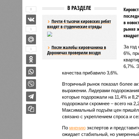
В РАЗДЕЛЕ
Кировст
0
последн
Почти 4 тысячи кировских ребят
в новос
входят в студенческие отряды
рынке ж
1
квадрат
За год
После жалобы кировчанина в
1
Дороничах проверили воздух
6%, пр
кварти
6,7%. 
качества прибавило 3,6%.
Вторичный рынок показал более ак
выражении. Лидерами подорожания 
которые подорожали на 11,4% и 8,
подорожали скромнее – всего на 2,2
Максимальный подъём цен пришёлся
связано с укреплением спроса и с
По
мнению
экспертов и представите
ожидает стабильный, но умеренный