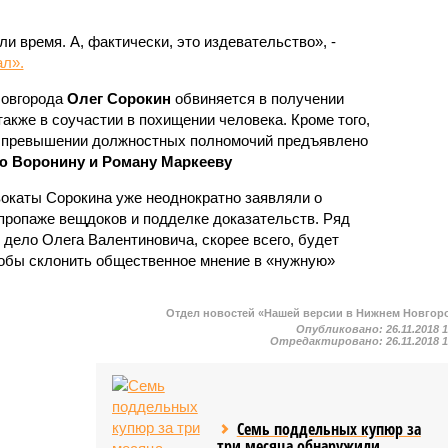
и время. А, фактически, это издевательство», -
ал».
Новгорода
Олег Сорокин
обвиняется в получении
также в соучастии в похищении человека. Кроме того,
и превышении должностных полномочий предъявлено
ю Воронину и Роману Маркееву
вокаты Сорокина уже неоднократно заявляли о
пропаже вещдоков и подделке доказательств. Ряд
 дело Олега Валентиновича, скорее всего, будет
чтобы склонить общественное мнение в «нужную»
Отдел новостей «Нашей версии в Нижнем Новгор
Опубликовано:
26.11.2018 
Отредактировано:
26.11.2018 
Семь поддельных купюр за
три месяца обнаружили