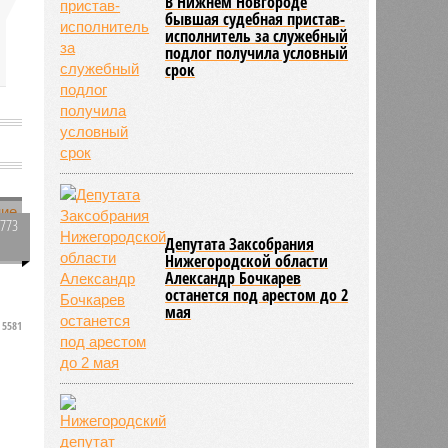
В Нижнем Новгороде
бывшая судебная пристав-
исполнитель за служебный
подлог получила условный
срок
4773
Депутата Заксобрания
0
Нижегородской области
Александр Бочкарев
останется под арестом до 2
мая
5581
у