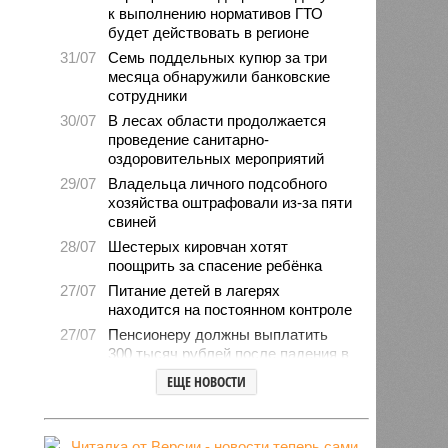
к выполнению нормативов ГТО
будет действовать в регионе
31/07
Семь поддельных купюр за три
месяца обнаружили банковские
сотрудники
30/07
В лесах области продолжается
проведение санитарно-
оздоровительных мероприятий
29/07
Владельца личного подсобного
хозяйства оштрафовали из-за пяти
свиней
28/07
Шестерых кировчан хотят
поощрить за спасение ребёнка
27/07
Питание детей в лагерях
находится на постоянном контроле
27/07
Пенсионеру должны выплатить
300 тысяч рублей после падения в
гололёд
ЕЩЕ НОВОСТИ
24/07
В регионе обновлён порядок
предоставления госимущества в
аренду