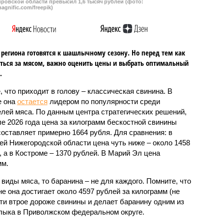
ровской области превысил 1,6 тысяч рублей (фото:
agnific.com/freepik)
региона готовятся к шашлычному сезону. Но перед тем как
ться за мясом, важно оценить цены и выбрать оптимальный
.
, что приходит в голову – классическая свинина. В
е она
остается
лидером по популярности среди
лей мяса. По данным центра стратегических решений,
ле 2026 года цена за килограмм бескостной свинины
составляет примерно 1664 рубля. Для сравнения: в
ей Нижегородской области цена чуть ниже – около 1458
, а в Костроме – 1370 рублей. В Марий Эл цена
мм.
виды мяса, то баранина – не для каждого. Помните, что
не она достигает около 4597 рублей за килограмм (не
ти втрое дороже свинины и делает баранину одним из
лыка в Приволжском федеральном округе.