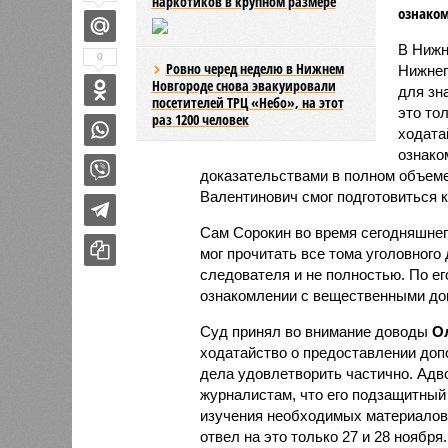
наркотиков в крупном размере
ознаком
В Нижн
0
Ровно черед неделю в Нижнем
Нижнег
Новгороде снова эвакуировали
для зн
посетителей ТРЦ «Небо», на этот
это то
раз 1200 человек
ходата
ознако
доказательствами в полном объеме
Валентинович смог подготовиться к
Сам Сорокин во время сегодняшнег
мог прочитать все тома уголовного
следователя и не полностью. По ег
ознакомлении с вещественными док
Суд принял во внимание доводы
Ол
ходатайство о предоставлении доп
дела удовлетворить частично. Адв
журналистам, что его подзащитный
изучения необходимых материалов 
отвел на это только 27 и 28 ноября.