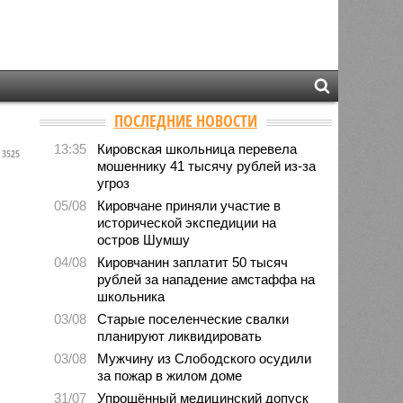
ПОСЛЕДНИЕ НОВОСТИ
13:35
Кировская школьница перевела
3525
мошеннику 41 тысячу рублей из-за
угроз
05/08
Кировчане приняли участие в
исторической экспедиции на
остров Шумшу
04/08
Кировчанин заплатит 50 тысяч
рублей за нападение амстаффа на
школьника
03/08
Старые поселенческие свалки
планируют ликвидировать
03/08
Мужчину из Слободского осудили
за пожар в жилом доме
31/07
Упрощённый медицинский допуск