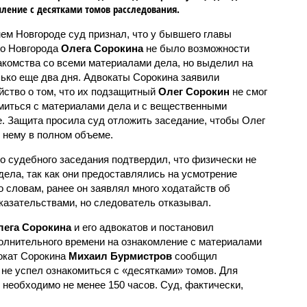
ление с десятками томов расследования.
ем Новгороде суд признал, что у бывшего главы
о Новгорода
Олега Сорокина
не было возможности
акомства со всеми материалами дела, но выделил на
лько еще два дня. Адвокаты Сорокина заявили
йство о том, что их подзащитный
Олег Сорокин
не смог
миться с материалами дела и с вещественными
. Защита просила суд отложить заседание, чтобы Олег
 нему в полном объеме.
о судебного заседания подтвердил, что физически не
 дела, так как они предоставлялись на усмотрение
о словам, ранее он заявлял много ходатайств об
азательствами, но следователь отказывал.
ега Сорокина
и его адвокатов и постановил
олнительного времени на ознакомление с материалами
окат Сорокина
Михаил Бурмистров
сообщил
 не успел ознакомиться с «десятками» томов. Для
необходимо не менее 150 часов. Суд, фактически,