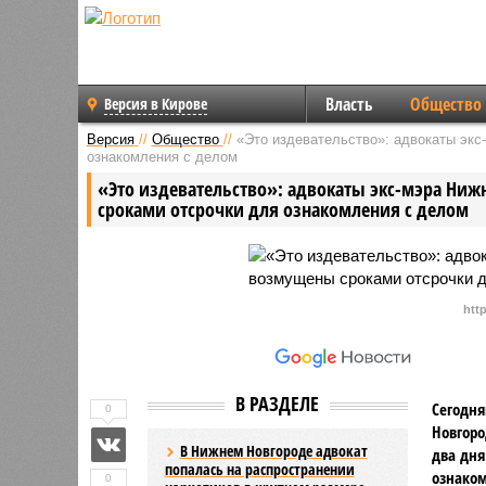
Власть
Общество
Версия в Кирове
Версия
//
Общество
//
«Это издевательство»: адвокаты экс
ознакомления с делом
«Это издевательство»: адвокаты экс-мэра Ни
сроками отсрочки для ознакомления с делом
htt
В РАЗДЕЛЕ
Сегодня
0
Новгоро
В Нижнем Новгороде адвокат
два дня
попалась на распространении
ознаком
0