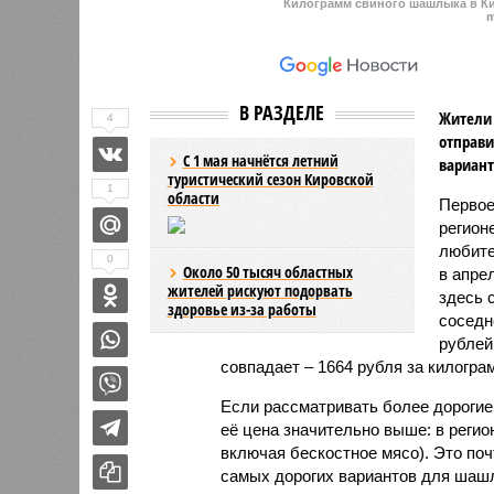
Килограмм свиного шашлыка в Ки
m
В РАЗДЕЛЕ
Жители 
4
отправи
С 1 мая начнётся летний
вариант
туристический сезон Кировской
1
области
Первое
регион
любите
0
Около 50 тысяч областных
в апре
жителей рискуют подорвать
здесь 
здоровье из-за работы
соседн
рублей
совпадает – 1664 рубля за килогра
Если рассматривать более дорогие 
её цена значительно выше: в регио
включая бескостное мясо). Это поч
самых дорогих вариантов для шаш