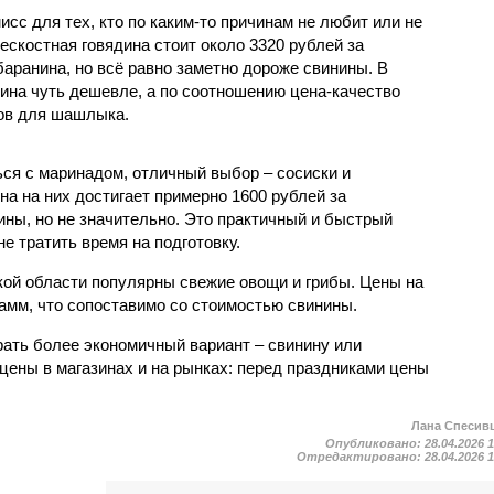
исс для тех, кто по каким-то причинам не любит или не
бескостная говядина стоит около 3320 рублей за
баранина, но всё равно заметно дороже свинины. В
дина чуть дешевле, а по соотношению цена-качество
тов для шашлыка.
ься с маринадом, отличный выбор – сосиски и
на на них достигает примерно 1600 рублей за
ины, но не значительно. Это практичный и быстрый
не тратить время на подготовку.
ской области популярны свежие овощи и грибы. Цены на
рамм, что сопоставимо со стоимостью свинины.
ать более экономичный вариант – свинину или
цены в магазинах и на рынках: перед праздниками цены
Лана Спесив
Опубликовано:
28.04.2026 
Отредактировано:
28.04.2026 