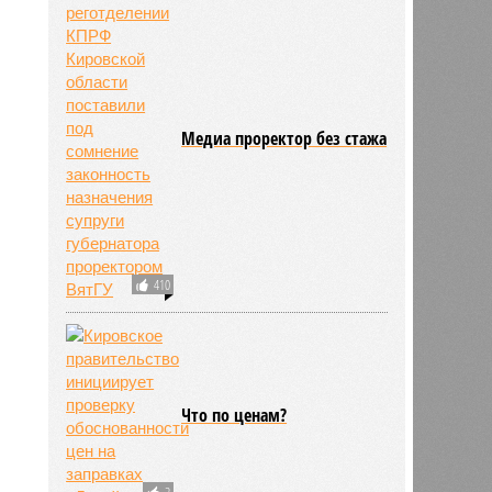
Медиа проректор без стажа
410
Что по ценам?
2