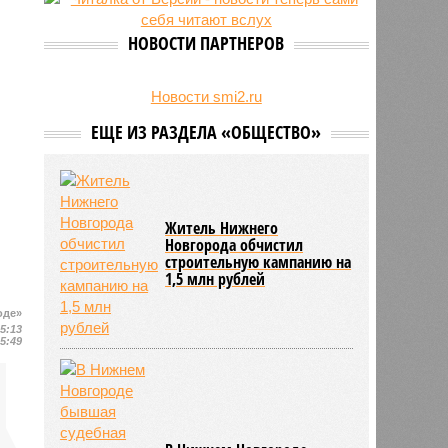
24/07
Гострудинспекция выявила
нарушения после несчастного
НОВОСТИ ПАРТНЕРОВ
случая на пилораме в Кирсе
23/07
Режим работы местных детских
садов собираются продлить
Новости smi2.ru
ЕЩЕ ИЗ РАЗДЕЛА «ОБЩЕСТВО»
Житель Нижнего
Новгорода обчистил
строительную кампанию на
1,5 млн рублей
оде»
15:13
15:49