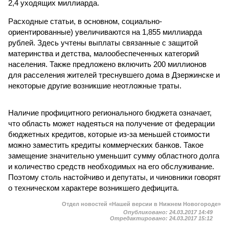
2,4 уходящих миллиарда.
Расходные статьи, в основном, социально-
ориентированные) увеличиваются на 1,855 миллиарда
рублей. Здесь учтены выплаты связанные с защитой
материнства и детства, малообеспеченных категорий
населения. Также предложено включить 200 миллионов
для расселения жителей треснувшего дома в Дзержинске и
некоторые другие возникшие неотложные траты.
Наличие профицитного регионального бюджета означает,
что область может надеяться на получение от федерации
бюджетных кредитов, которые из-за меньшей стоимости
можно заместить кредиты коммерческих банков. Такое
замещение значительно уменьшит сумму областного долга
и количество средств необходимых на его обслуживание.
Поэтому столь настойчиво и депутаты, и чиновники говорят
о техническом характере возникшего дефицита.
Отдел новостей «Нашей версии в Нижнем Новогороде»
Опубликовано:
24.03.2017 14:49
Отредактировано:
24.03.2017 15:12