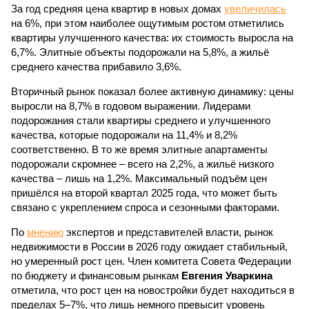
За год средняя цена квартир в новых домах
увеличилась
на 6%, при этом наиболее ощутимым ростом отметились
квартиры улучшенного качества: их стоимость выросла на
6,7%. Элитные объекты подорожали на 5,8%, а жильё
среднего качества прибавило 3,6%.
Вторичный рынок показал более активную динамику: цены
выросли на 8,7% в годовом выражении. Лидерами
подорожания стали квартиры среднего и улучшенного
качества, которые подорожали на 11,4% и 8,2%
соответственно. В то же время элитные апартаменты
подорожали скромнее – всего на 2,2%, а жильё низкого
качества – лишь на 1,2%. Максимальный подъём цен
пришёлся на второй квартал 2025 года, что может быть
связано с укреплением спроса и сезонными факторами.
По
мнению
экспертов и представителей власти, рынок
недвижимости в России в 2026 году ожидает стабильный,
но умеренный рост цен. Член комитета Совета Федерации
по бюджету и финансовым рынкам
Евгения Уваркина
отметила, что рост цен на новостройки будет находиться в
пределах 5–7%, что лишь немного превысит уровень