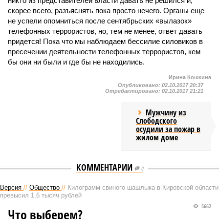
никто из представителей власти давать не решился и,
скорее всего, разъяснять пока просто нечего. Органы еще
не успели опомниться после сентябрьских «вылазок»
телефонных террористов, но, тем не менее, ответ давать
придется! Пока что мы наблюдаем бессилие силовиков в
пресечении деятельности телефонных террористов, кем
бы они ни были и где бы не находились.
Ирина Кошкина
Опубликовано:
02.10.2017 20:37
Отредактировано:
02.10.2017 21:21
Мужчину из
Слободского
осудили за пожар в
жилом доме
КОММЕНТАРИИ
0
Версия
//
Общество
//
Килограмм свиного шашлыка в Кировской области
превысил 1,6 тысяч рублей
5662
Что выберем?