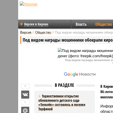
Власть
Общество
Версия в Кирове
Версия
//
Общество
//
Под видом награды мошенники обокр
Под видом награды мошенники обокрали киров
Под видом награды мошенники об
В РАЗДЕЛЕ
В Киров
0
86-летн
Торжественное открытие
миллион
обновленного детского сада
0
«Тополёк» состоялось в поселке
Информ
Торфяной
област