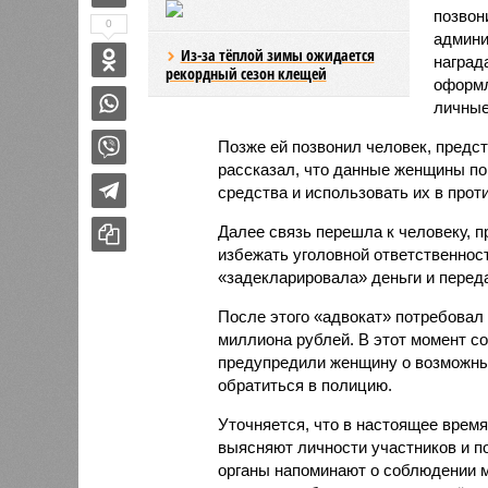
позвон
0
админи
Из-за тёплой зимы ожидается
наград
рекордный сезон клещей
оформл
личные
Позже ей позвонил человек, предс
рассказал, что данные женщины по
средства и использовать их в прот
Далее связь перешла к человеку, 
избежать уголовной ответственност
«задекларировала» деньги и перед
После этого «адвокат» потребовал 
миллиона рублей. В этот момент с
предупредили женщину о возможны
обратиться в полицию.
Уточняется, что в настоящее врем
выясняют личности участников и 
органы напоминают о соблюдении м