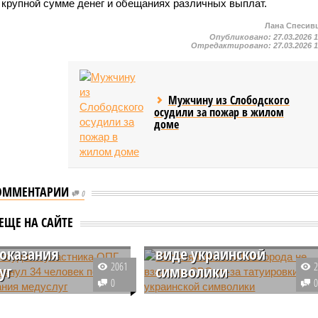
 крупной сумме денег и обещаниях различных выплат.
Лана Спесив
Опубликовано:
27.03.2026 
Отредактировано:
27.03.2026 
Мужчину из Слободского
осудили за пожар в жилом
доме
ОММЕНТАРИИ
0
ве осудили
Жителя Нижнего
ика ОПГ, который
Новгорода не взяли на
ЕЩЕ НА САЙТЕ
л 34 человек под
СВО из-за татуировки в
оказания
виде украинской
2061
уг
символики
0
 вынесли приговор
Нижегородца не взяли на
у, который вместе с 14
спецоперацию из-за татуировки 