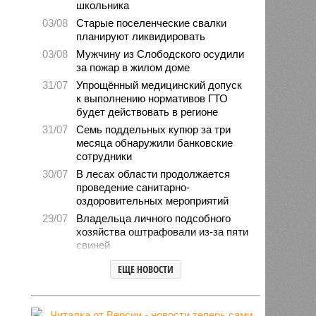
школьника
03/08
Старые поселенческие свалки
планируют ликвидировать
03/08
Мужчину из Слободского осудили
за пожар в жилом доме
31/07
Упрощённый медицинский допуск
к выполнению нормативов ГТО
будет действовать в регионе
31/07
Семь поддельных купюр за три
месяца обнаружили банковские
сотрудники
30/07
В лесах области продолжается
проведение санитарно-
оздоровительных мероприятий
29/07
Владельца личного подсобного
хозяйства оштрафовали из-за пяти
свиней
28/07
Шестерых кировчан хотят
ЕЩЕ НОВОСТИ
поощрить за спасение ребёнка
27/07
Питание детей в лагерях
находится на постоянном контроле