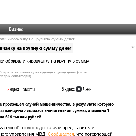
Бизнес
али кировчанку на крупную сумму денег
чанку на крупную сумму денег
окрали кировчанку на крупную сумму денег (фото:
freepik.com/freepik)
е произошёл случай мошенничества, в результате которого
яя женщина лишилась значительной суммы, а именно 1
а 624 тысячи рублей.
ацию об этом предоставили представители
ного управления МВД.
Сообщается
, что потерпевшей