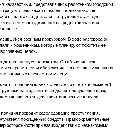
ил неизвестный, представившись работником городской
страции, и рассказал о якобы полагающихся ей
ах и выплатах за длительный трудовой стаж. Для
ения этих «наград» женщина предоставила свои
 данные.
тавившийся военным прокурором. В ходе разговора он
пали к мошенникам, которые планируют похитить её
ивоправных целях.
представившемуся адвокатом. Он объяснил, как
и и сохранить свои сбережения. По его совету женщина
ала наличные неизвестному лицу.
снятия дополнительных средств со счетов в размере 1
отрудники банка, заметив подозрительную операцию,
х мошеннических действиях и порекомендовали
я полиция проводит расследование преступления,
получателя похищенных средств. Правоохранительные
ер осторожности при взаимодействии с незнакомыми