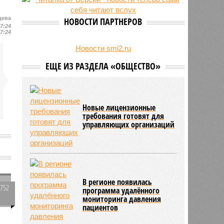
27/07
Пенсионеру должны выплатить
300 тысяч рублей после падения в
цева
НОВОСТИ ПАРТНЕРОВ
гололёд
17:24
17:24
24/07
В регионе обновлён порядок
предоставления госимущества в
Новости smi2.ru
аренду
ЕЩЕ ИЗ РАЗДЕЛА «ОБЩЕСТВО»
Новые лицензионные
требования готовят для
управляющих организаций
В регионе появилась
2752
программа удалённого
мониторинга давления
0
пациентов
в