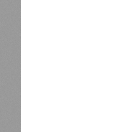
Котельничском районе Кировской
подельни
области на средства
человек 
специального казначейского
млн рубл
кредита построят две котельные,
медицинс
работающие на местных видах
осужденн
топлива.
прокурат
соглашен