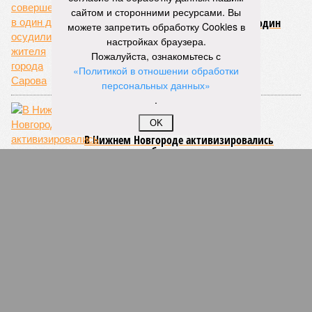
сайтом и сторонними ресурсами. Вы
За три преступления совершенные в один
можете запретить обработку Cookies в
день осудили жителя города Сарова
настройках браузера.
Пожалуйста, ознакомьтесь с
«Политикой в отношении обработки
персональных данных»
.
OK
В Нижнем Новгороде активизировались
мошенники, обманывающие пенсионеров
ВИСелье для застройщика