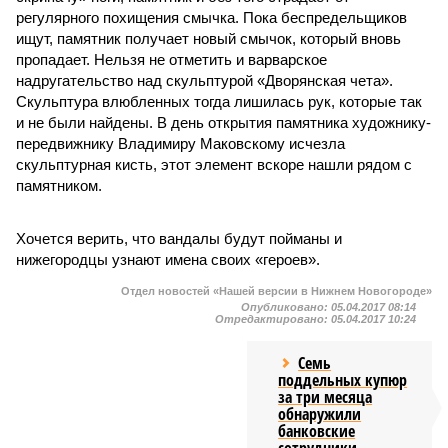
регулярного похищения смычка. Пока беспредельщиков
ищут, памятник получает новый смычок, который вновь
пропадает. Нельзя не отметить и варварское
надругательство над скульптурой «Дворянская чета».
Скульптура влюбленных тогда лишилась рук, которые так
и не были найдены. В день открытия памятника художнику-
передвижнику Владимиру Маковскому исчезла
скульптурная кисть, этот элемент вскоре нашли рядом с
памятником.
Хочется верить, что вандалы будут пойманы и
нижегородцы узнают имена своих «героев».
Отдел новостей «Нашей версии в Нижнем Новогороде»
Опубликовано:
05.04.2017 08:14
Отредактировано:
05.04.2017 10:24
Семь
поддельных купюр
за три месяца
обнаружили
банковские