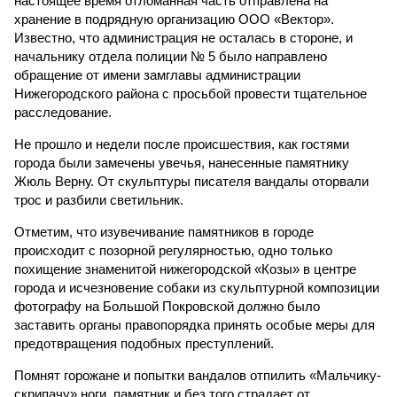
настоящее время отломанная часть отправлена на
хранение в подрядную организацию ООО «Вектор».
Известно, что администрация не осталась в стороне, и
начальнику отдела полиции № 5 было направлено
обращение от имени замглавы администрации
Нижегородского района с просьбой провести тщательное
расследование.
Не прошло и недели после происшествия, как гостями
города были замечены увечья, нанесенные памятнику
Жюль Верну. От скульптуры писателя вандалы оторвали
трос и разбили светильник.
Отметим, что изувечивание памятников в городе
происходит с позорной регулярностью, одно только
похищение знаменитой нижегородской «Козы» в центре
города и исчезновение собаки из скульптурной композиции
фотографу на Большой Покровской должно было
заставить органы правопорядка принять особые меры для
предотвращения подобных преступлений.
Помнят горожане и попытки вандалов отпилить «Мальчику-
скрипачу» ноги, памятник и без того страдает от