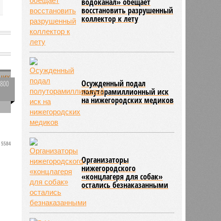
водоканал» обещает
восстановить разрушенный
коллектор к лету
Осужденный подал
3800
полуторамиллионный иск
0
на нижегородских медиков
5584
Организаторы
нижегородского
«концлагеря для собак»
остались безнаказанными