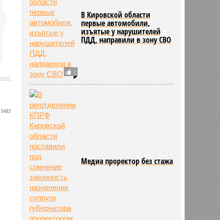
В Кировской области
первые автомобили,
изъятые у нарушителей
ПДД, направили в зону СВО
2
5483
Медиа проректор без стажа