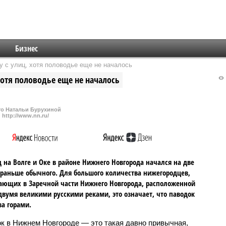
Бизнес
 с улиц, хотя половодье еще не началось
хотя половодье еще не началось
о Натальи Бурухиной
http://www.nn.ru/
 на Волге и Оке в районе Нижнего Новгорода начался на две
раньше обычного. Для большого количества нижегородцев,
ющих в Заречной части Нижнего Новгорода, расположенной
вумя великими русскими реками, это означает, что паводок
за горами.
к в Нижнем Новгороде — это такая давно привычная,