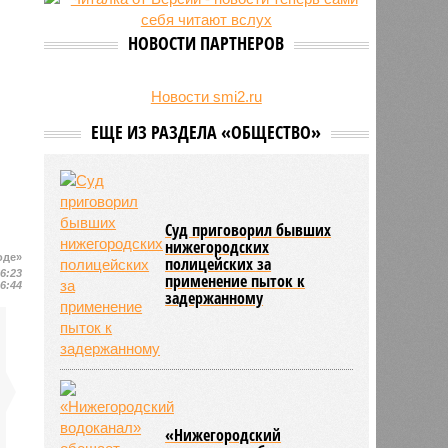
24/07
Гострудинспекция выявила
нарушения после несчастного
НОВОСТИ ПАРТНЕРОВ
случая на пилораме в Кирсе
23/07
Режим работы местных детских
садов собираются продлить
Новости smi2.ru
ЕЩЕ ИЗ РАЗДЕЛА «ОБЩЕСТВО»
Суд приговорил бывших
нижегородских
оде»
полицейских за
16:23
применение пыток к
16:44
задержанному
«Нижегородский