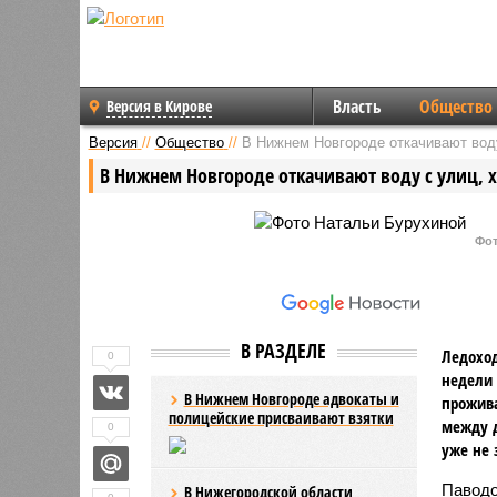
Власть
Общество
Версия в Кирове
Версия
//
Общество
//
В Нижнем Новгороде откачивают воду
В Нижнем Новгороде откачивают воду с улиц, 
Фот
В РАЗДЕЛЕ
Ледоход
0
недели 
В Нижнем Новгороде адвокаты и
прожива
полицейские присваивают взятки
между д
0
уже не 
Паводо
В Нижегородской области