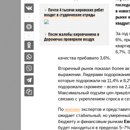
последн
Почти 4 тысячи кировских ребят
в новос
входят в студенческие отряды
рынке ж
1
квадрат
За год
После жалобы кировчанина в
1
Дороничах проверили воздух
6%, пр
кварти
6,7%. 
качества прибавило 3,6%.
Вторичный рынок показал более ак
выражении. Лидерами подорожания 
которые подорожали на 11,4% и 8,
подорожали скромнее – всего на 2,2
Максимальный подъём цен пришёлся
связано с укреплением спроса и с
По
мнению
экспертов и представите
ожидает стабильный, но умеренный
бюджету и финансовым рынкам
Ев
будет находиться в пределах 5–7%