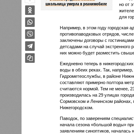
0
школьница умерла в реанимобиле
но от 
жителе
для го
Например, в этом году городская а
противопаводковых отрядов, числе
заключены договоры с гостиницами
детсадами на случай экстренного 
них можно будет разместить свыше
Ежедневно теперь в нижегородски
воды в обеих реках. Так, например
Гидрометеослужбы, в районе Нижне
составляют примерно полтора метр
считаются нормой. Тем не менее, 2
производилась на 29 улицах города
Сормовском и Ленинском районах, 
Нижегородском.
Паводок, по заверениям специалис
начала сезона «большой воды» прих
заявлениям синоптиков, началась н