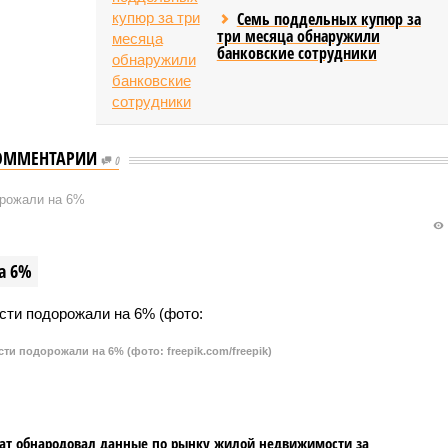
Семь поддельных купюр за
три месяца обнаружили
банковские сотрудники
ОММЕНТАРИИ
0
орожали на 6%
а 6%
и подорожали на 6% (фото: freepik.com/freepik)
ат обнародовал данные по рынку жилой недвижимости за