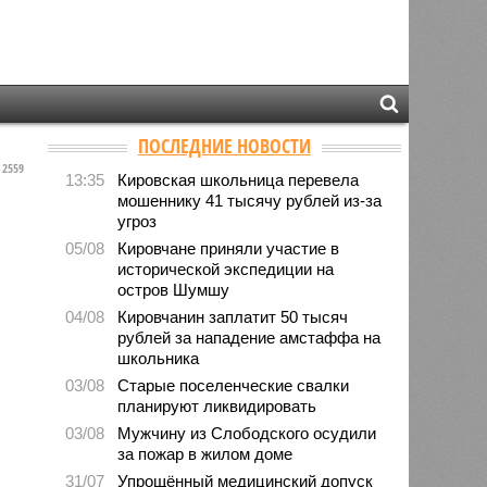
ПОСЛЕДНИЕ НОВОСТИ
2559
13:35
Кировская школьница перевела
мошеннику 41 тысячу рублей из-за
угроз
05/08
Кировчане приняли участие в
исторической экспедиции на
остров Шумшу
04/08
Кировчанин заплатит 50 тысяч
рублей за нападение амстаффа на
школьника
03/08
Старые поселенческие свалки
планируют ликвидировать
03/08
Мужчину из Слободского осудили
за пожар в жилом доме
31/07
Упрощённый медицинский допуск