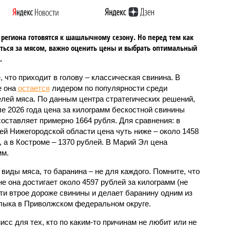
региона готовятся к шашлычному сезону. Но перед тем как
ться за мясом, важно оценить цены и выбрать оптимальный
.
, что приходит в голову – классическая свинина. В
е она
остается
лидером по популярности среди
лей мяса. По данным центра стратегических решений,
ле 2026 года цена за килограмм бескостной свинины
составляет примерно 1664 рубля. Для сравнения: в
ей Нижегородской области цена чуть ниже – около 1458
, а в Костроме – 1370 рублей. В Марий Эл цена
мм.
виды мяса, то баранина – не для каждого. Помните, что
не она достигает около 4597 рублей за килограмм (не
ти втрое дороже свинины и делает баранину одним из
лыка в Приволжском федеральном округе.
исс для тех, кто по каким-то причинам не любит или не