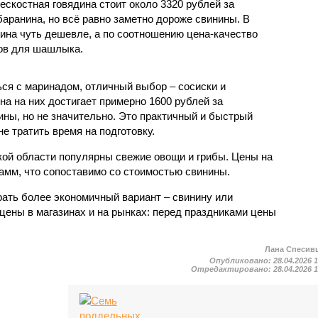
бескостная говядина стоит около 3320 рублей за
баранина, но всё равно заметно дороже свинины. В
дина чуть дешевле, а по соотношению цена-качество
тов для шашлыка.
ься с маринадом, отличный выбор – сосиски и
на на них достигает примерно 1600 рублей за
ины, но не значительно. Это практичный и быстрый
не тратить время на подготовку.
ской области популярны свежие овощи и грибы. Цены на
рамм, что сопоставимо со стоимостью свинины.
ать более экономичный вариант – свинину или
цены в магазинах и на рынках: перед праздниками цены
Лана Спесив
Опубликовано:
28.04.2026 
Отредактировано:
28.04.2026 