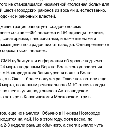
этого не становящаяся незаметной «головная боль» для
й шести городских районов из восьми и, естественно,
родских и районных властей.
дминистрация рапортует: создано восемь
нные состав —364 человека и 184 единицы техники,
, санаториями, пансионатами, и даже школами и
размещения пострадавших от паводка. Одновременно в
 сорока тысяч человек.
х СМИ публикуется информация об уровне подъема
, 24 марта по данным Верхне-Волжского управления
го Новгорода колебания уровня воды в Волге
а, а в Оке — более полуметра. Такие показатели еще
3 марта, по данным регионального МЧС откачка воды
: по шесть улиц подтопило в Автозаводском,
по четыре в Канавинском и Московском, три в
тов, еще не начался. Обычно в Нижнем Новгороде
одится на май. Но в этом году, хотя весна, по
а 2-3 недели раньше обычного, а снега выпало чуть