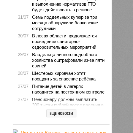
к выполнению нормативов ГТО
будет действовать в регионе
31/07
Семь поддельных купюр за три
месяца обнаружили банковские
сотрудники
30/07
В лесах области продолжается
проведение санитарно-
оздоровительных мероприятий
29/07
Владельца личного подсобного
хозяйства оштрафовали из-за пяти
свиней
28/07
Шестерых кировчан хотят
поощрить за спасение ребёнка
27/07
Питание детей в лагерях
находится на постоянном контроле
27/07
Пенсионеру должны выплатить
300 тысяч рублей после падения в
гололёд
ЕЩЕ НОВОСТИ
24/07
В регионе обновлён порядок
предоставления госимущества в
аренду