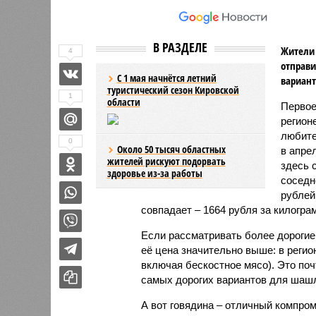
В РАЗДЕЛЕ
Жители 
4
отправи
С 1 мая начнётся летний
вариант
туристический сезон Кировской
1
области
Первое
регион
любите
0
Около 50 тысяч областных
в апре
жителей рискуют подорвать
здесь 
здоровье из-за работы
соседн
рублей
совпадает – 1664 рубля за килогра
Если рассматривать более дорогие 
её цена значительно выше: в регио
включая бескостное мясо). Это поч
самых дорогих вариантов для шаш
А вот говядина – отличный компром