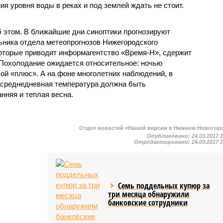
я уровня воды в реках и под землей ждать не стоит.
б этом. В ближайшие дни синоптики прогнозируют
льника отдела метеопрогнозов Нижегородского
оторые приводит информагентство «Время-Н», сдержит
 Похолодание ожидается относительное: ночью
й «плюс». А на фоне многолетних наблюдений, в
и среднедневная температура должна быть
нняя и теплая весна.
Отдел новостей «Нашей версии в Нижнем Новогор
Опубликовано:
24.03.2017 
Отредактировано:
24.03.2017 
Семь поддельных купюр за
три месяца обнаружили
банковские сотрудники