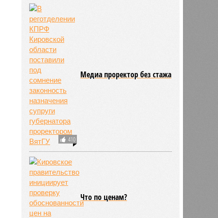
Медиа проректор без стажа
410
Что по ценам?