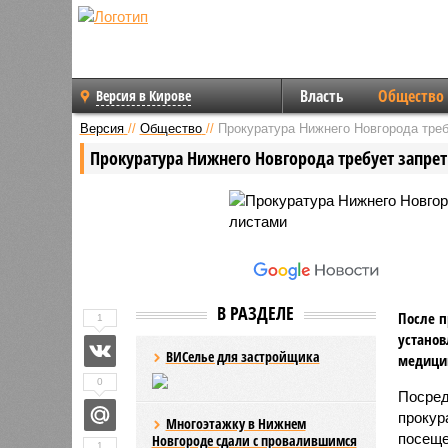
Власть
Общество
Версия в Кирове
Версия
//
Общество
//
Прокуратура Нижнего Новгорода треб
Прокуратура Нижнего Новгорода требует запре
В РАЗДЕЛЕ
После п
1
установ
ВИСелье для застройщика
медицин
0
Посред
прокур
Многоэтажку в Нижнем
посеще
Новгороде сдали с провалившимся
1