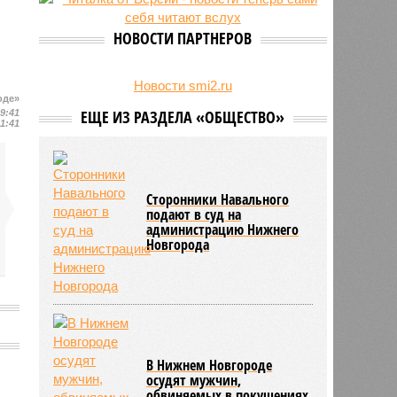
27/07
Пенсионеру должны выплатить
300 тысяч рублей после падения в
НОВОСТИ ПАРТНЕРОВ
гололёд
24/07
В регионе обновлён порядок
предоставления госимущества в
Новости smi2.ru
оде»
аренду
ЕЩЕ ИЗ РАЗДЕЛА «ОБЩЕСТВО»
09:41
11:41
Сторонники Навального
подают в суд на
администрацию Нижнего
Новгорода
В Нижнем Новгороде
осудят мужчин,
обвиняемых в покушениях