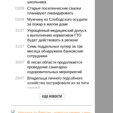
школьника
03/08
Старые поселенческие свалки
планируют ликвидировать
03/08
Мужчину из Слободского осудили
за пожар в жилом доме
31/07
Упрощённый медицинский допуск
к выполнению нормативов ГТО
будет действовать в регионе
31/07
Семь поддельных купюр за три
месяца обнаружили банковские
сотрудники
30/07
В лесах области продолжается
проведение санитарно-
оздоровительных мероприятий
29/07
Владельца личного подсобного
хозяйства оштрафовали из-за пяти
свиней
28/07
Шестерых кировчан хотят
ЕЩЕ НОВОСТИ
поощрить за спасение ребёнка
27/07
Питание детей в лагерях
находится на постоянном контроле