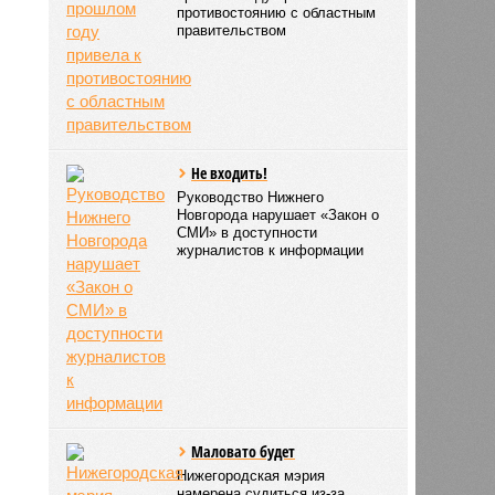
противостоянию с областным
правительством
Не входить!
Руководство Нижнего
Новгорода нарушает «Закон о
СМИ» в доступности
журналистов к информации
Маловато будет
Нижегородская мэрия
намерена судиться из-за