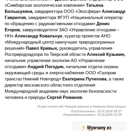
«Симбирская экологическая компания»
Татьяна
Большухина,
замдиректора ООО «Экосфера»
Александр
Гаврилов,
замдиректора ФГУП «Национальный оператор
по обращению с радиоактивными отходами»
Денис
Егоров
, замруководителя ЗАО «Управление отходами –
НН»
Александр Ковальчук
, куратор проектов АНО
«Международный центр наилучших природоохранных
решений»
Павел Кривых,
руководитель управления
Росприроднадзора по Тверской области
Алексей Кузьмин,
начальник управления экологии АО «Управление
отходами»
Андрей Погодин,
начальник отдела охраны
окружающей среды и энергоснабжения ООО «Газпром
трансгаз Нижний Новгород»
Екатерина Путилова
, а также
директор московского областного отделения
Международной академии наук экологии безопасности
человека и природы
Сергей Романов.
Отдел новостей «Нашей версии в Нижнем Новгороде»
Опубликовано:
23.11.2018 10:17
Отредактировано:
23.11.2018 10:29
Мужчину из