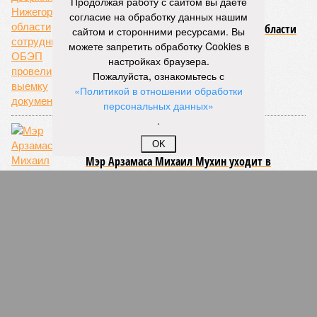
Продолжая работу с сайтом вы даете
согласие на обработку данных нашим
В думе Дзержинска Нижегородской области
сайтом и сторонними ресурсами. Вы
сотрудники ОБЭП провели выемку
можете запретить обработку Cookies в
документов
настройках браузера.
Пожалуйста, ознакомьтесь с
«Политикой в отношении обработки
персональных данных»
.
OK
Мэр Арзамаса Михаил Мухин уходит в
отставку
СЛУЧАЙНЫЕ СТАТЬИ
Свят! Свят! Свят!
В Нижегородской епархии официально отказались
укрывать в храмах воспитанников детских садов в
случаях ЧС