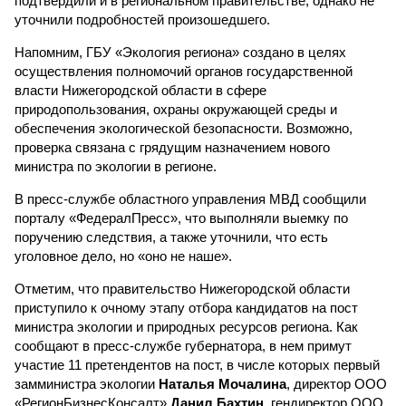
подтвердили и в региональном правительстве, однако не
уточнили подробностей произошедшего.
Напомним, ГБУ «Экология региона» создано в целях
осуществления полномочий органов государственной
власти Нижегородской области в сфере
природопользования, охраны окружающей среды и
обеспечения экологической безопасности. Возможно,
проверка связана с грядущим назначением нового
министра по экологии в регионе.
В пресс-службе областного управления МВД сообщили
порталу «ФедералПресс», что выполняли выемку по
поручению следствия, а также уточнили, что есть
уголовное дело, но «оно не наше».
Отметим, что правительство Нижегородской области
приступило к очному этапу отбора кандидатов на пост
министра экологии и природных ресурсов региона. Как
сообщают в пресс-службе губернатора, в нем примут
участие 11 претендентов на пост, в числе которых первый
замминистра экологии
Наталья Мочалина
, директор ООО
«РегионБизнесКонсалт»
Данил Бахтин
, гендиректор ООО