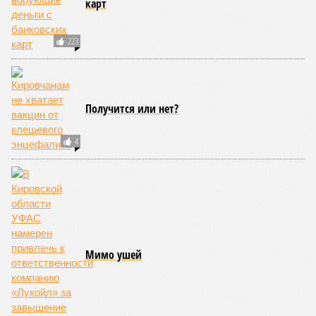
карт
223
Получится или нет?
4
Мимо ушей