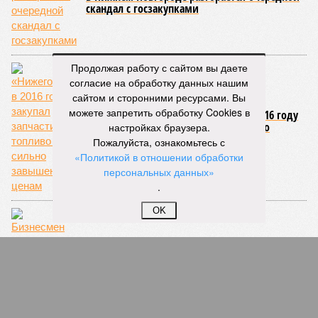
скандал с госзакупками
Продолжая работу с сайтом вы даете
согласие на обработку данных нашим
сайтом и сторонними ресурсами. Вы
можете запретить обработку Cookies в
«Нижегородпассажиравтотранс» в 2016 году
закупал запчасти и топливо по сильно
настройках браузера.
завышенным ценам
Пожалуйста, ознакомьтесь с
«Политикой в отношении обработки
персональных данных»
.
OK
Бизнесмен попросил Президента оценить
работу городской власти Нижнего Новгорода