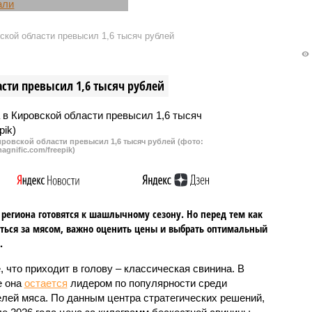
шом городке Зуевка
Кировской области вернули
й области под Новый
порядка 2 млн рублей, которые
кой области превысил 1,6 тысяч рублей
 временная УК
они за год переплатили
а жильцам одного из
регоператору по обращению с
ртирных домов счета за
ТКО АО «Куприт».
сти превысил 1,6 тысяч рублей
ие общего имущества
тыс. руб.
ровской области превысил 1,6 тысяч рублей (фото:
agnific.com/freepik)
региона готовятся к шашлычному сезону. Но перед тем как
ться за мясом, важно оценить цены и выбрать оптимальный
.
, что приходит в голову – классическая свинина. В
е она
остается
лидером по популярности среди
лей мяса. По данным центра стратегических решений,