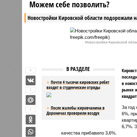
Можем себе позволить?
Новостройки Кировской области подорожали н
Новостройки Кировской област
В РАЗДЕЛЕ
Кировст
0
последн
Почти 4 тысячи кировских ребят
в новос
входят в студенческие отряды
рынке ж
1
квадрат
За год
После жалобы кировчанина в
1
Дороничах проверили воздух
6%, пр
кварти
6,7%. 
качества прибавило 3,6%.