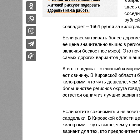
в апре
жителей рискуют подорвать
здесь 
здоровье из-за работы
соседн
рублей
совпадает – 1664 рубля за килогра
Если рассматривать более дорогие 
её цена значительно выше: в регио
включая бескостное мясо). Это поч
самых дорогих вариантов для шаш
А вот говядина – отличный компром
ест свинину. В Кировской области 
килограмм, что чуть дешевле, чем 
большинстве регионов округа говя
остаётся одним из лучших вариан
Если хотите сэкономить и не возит
сардельки. В Кировской области це
килограмм – чуть выше, чем у свин
вариант для тех, кто предпочитает 