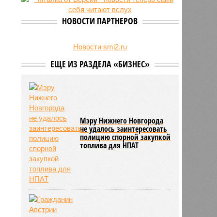
23/07
Режим работы местных детских
садов собираются продлить
НОВОСТИ ПАРТНЕРОВ
22/07
В региональном бюджете
заложили деньги на выплаты
бабушкам
Новости smi2.ru
ЕЩЕ ИЗ РАЗДЕЛА «БИЗНЕС»
Мэру Нижнего Новгорода
не удалось заинтересовать
полицию спорной закупкой
топлива для НПАТ