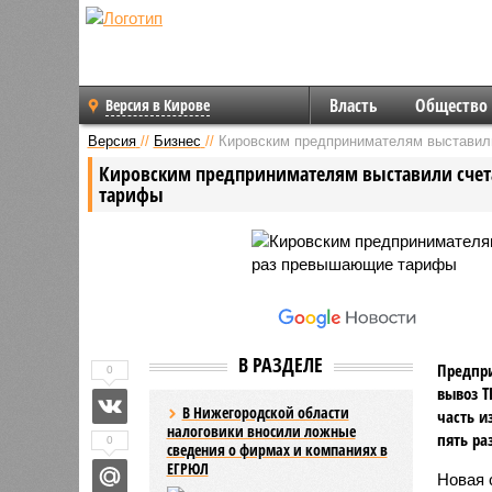
Власть
Общество
Версия в Кирове
Версия
//
Бизнес
//
Кировским предпринимателям выставили
Кировским предпринимателям выставили счета
тарифы
В РАЗДЕЛЕ
Предпри
0
вывоз Т
В Нижегородской области
часть и
налоговики вносили ложные
пять раз
0
сведения о фирмах и компаниях в
ЕГРЮЛ
Новая 