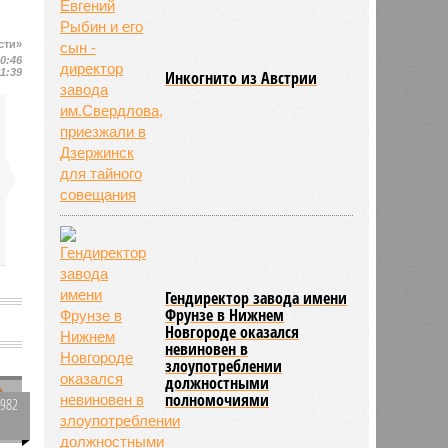
сти»
10:46
11:39
Инкогнито из Австрии
Гендиректор завода имени
Фрунзе в Нижнем
Новгороде оказался
невиновен в
злоупотреблении
должностными
полномочиями
1982
0
а