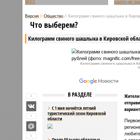
В Кировской области жителям
В неболь
одного из домов на улице
Кировско
Версия
//
Общество
//
Килограмм свиного шашлыка в Кировс
Водопроводной в городе Зуевка
2025 год
Что выберем?
сделают перерасчет
выставил
«новогодних» счетов за
многоква
Килограмм свиного шашлыка в Кировской обла
содержание жилья и
содержан
электроэнергию.
на 11-21 
Килограмм свиного шашлыка в Ки
m
В РАЗДЕЛЕ
Жители 
4
отправи
С 1 мая начнётся летний
вариант
туристический сезон Кировской
1
области
Первое
регион
любите
0
Около 50 тысяч областных