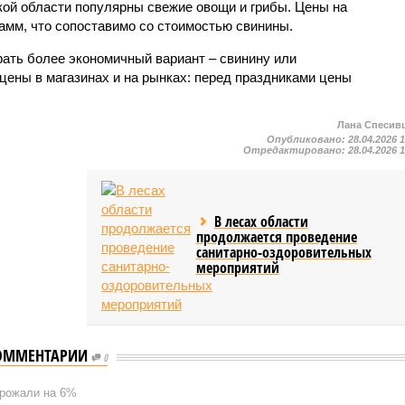
ской области популярны свежие овощи и грибы. Цены на
рамм, что сопоставимо со стоимостью свинины.
ать более экономичный вариант – свинину или
цены в магазинах и на рынках: перед праздниками цены
Лана Спесив
Опубликовано:
28.04.2026 
Отредактировано:
28.04.2026 
В лесах области
продолжается проведение
санитарно-оздоровительных
мероприятий
ОММЕНТАРИИ
0
орожали на 6%