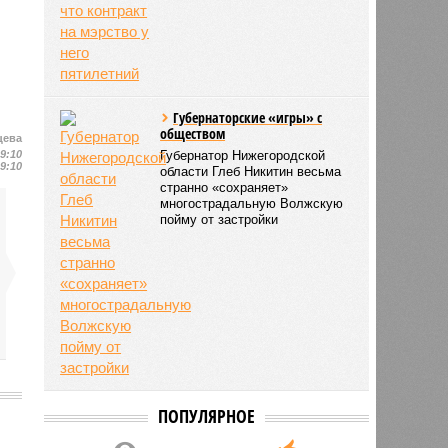
Губернаторские «игры» с
обществом
цева
19:10
Губернатор Нижегородской
19:10
области Глеб Никитин весьма
странно «сохраняет»
многострадальную Волжскую
пойму от застройки
ПОПУЛЯРНОЕ