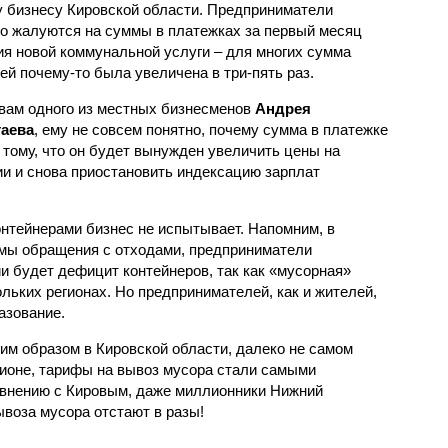
 бизнесу Кировской области. Предприниматели
о жалуются на суммы в платежках за первый месяц
ия новой коммунальной услуги – для многих сумма
ей почему-то была увеличена в три-пять раз.
вам одного из местных бизнесменов
Андрея
аева
, ему не совсем понятно, почему сумма в платежке
к тому, что он будет вынужден увеличить цены на
и и снова приостановить индексацию зарплат
онтейнерами бизнес не испытывает. Напомним, в
емы обращения с отходами, предприниматели
и будет дефицит контейнеров, так как «мусорная»
льких регионах. Но предпринимателей, как и жителей,
азование.
им образом в Кировской области, далеко не самом
ионе, тарифы на вывоз мусора стали самыми
авнению с Кировым, даже миллионники Нижний
ывоза мусора отстают в разы!