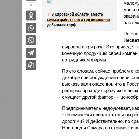
малому
0
массов
В Кировской области вместо
оказан
сельхозработ почти год незаконно
платеж
добывали торф
По сло
Несвет
выросла в три раза. Это приведет 
конечную продукцию своей компани
сотрудникам фирмы.
По его словам, сейчас проблем с к
декабре при обсуждении новой сх
высказывали опасения, что в Росси
реформа проходит сразу же в неско
смущает другой фактор — ценообр
Предприниматель недоумевает, как
экономически привлекательном рег
дорогими? И действительно, по ср
Новгород и Самара по стоимости в