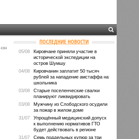
ПОСЛЕДНИЕ НОВОСТИ
4384
05/08
Кировчане приняли участие в
исторической экспедиции на
остров Шумшу
04/08
Кировчанин заплатит 50 тысяч
рублей за нападение амстаффа на
школьника
03/08
Старые поселенческие свалки
планируют ликвидировать
03/08
Мужчину из Слободского осудили
за пожар в жилом доме
31/07
Упрощённый медицинский допуск
к выполнению нормативов ГТО
будет действовать в регионе
31/07
Семь поддельных купюр за три