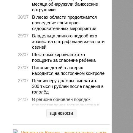
месяца обнаружили банковские
сотрудники
30/07
В лесах области продолжается
проведение санитарно-
оздоровительных мероприятий
29/07
Владельца личного подсобного
хозяйства оштрафовали из-за пяти
свиней
28/07
Шестерых кировчан хотят
поощрить за спасение ребёнка
27/07
Питание детей в лагерях
находится на постоянном контроле
27/07
Пенсионеру должны выплатить
300 тысяч рублей после падения в
гололёд
24/07
В регионе обновлён порядок
предоставления госимущества в
аренду
ЕЩЕ НОВОСТИ
24/07
Гострудинспекция выявила
нарушения после несчастного
случая на пилораме в Кирсе