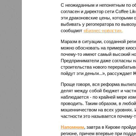
С неожиданным и непонятным по о
согласен и директор сети Coffee Li
эти драконовские цены, которыми
выбивать у регоператора по вывоз
сообщают
«Бизнес-новости».
Маразм в ситуации, созданной рег
можно обосновать на примере киоск
почему-то имеют самый высокий н
Предприниматели даже согласны на
строительства нового перерабатыв
пойдут эти деньги...», рассуждает
Н
Проще говоря, вся реформа вылила
делят между собой бюджет и част
наблюдается - по крайней мере изм
проводить. Таким образом, в любой
мошенничеством на всех уровнях. И
частности это называется почему-
Напомним
, завтра в Кирове пройд
регионе, причем впервые при подд