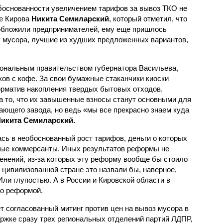
боснованности увеличением тарифов за вывоз ТКО не
ke Кирова
Никита Семиларский
, который отметил, что
 обложили предпринимателей, ему еще пришлось
у мусора, лучшие из худших предложенных вариантов,
иональным правительством губернатора Васильева,
ов с кофе. За свои бумажные стаканчики киоски
орматив накопления твердых бытовых отходов.
 то, что их завышенные взносы станут основными для
ающего завода, но ведь «мы все прекрасно знаем куда
икита Семиларский.
сь в необоснованный рост тарифов, деньги о которых
ные коммерсанты. Иных результатов реформы не
енений, из-за которых эту реформу вообще бы стоило
 цивилизованной стране это назвали бы, наверное,
ли глупостью. А в России и Кировской области в
то реформой.
ет согласованный митинг против цен на вывоз мусора в
ержке сразу трех региональных отделений партий ЛДПР,