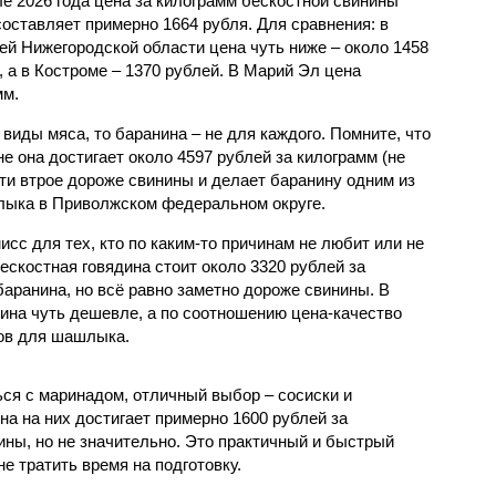
ле 2026 года цена за килограмм бескостной свинины
составляет примерно 1664 рубля. Для сравнения: в
ей Нижегородской области цена чуть ниже – около 1458
, а в Костроме – 1370 рублей. В Марий Эл цена
мм.
виды мяса, то баранина – не для каждого. Помните, что
не она достигает около 4597 рублей за килограмм (не
ти втрое дороже свинины и делает баранину одним из
лыка в Приволжском федеральном округе.
исс для тех, кто по каким-то причинам не любит или не
бескостная говядина стоит около 3320 рублей за
баранина, но всё равно заметно дороже свинины. В
дина чуть дешевле, а по соотношению цена-качество
тов для шашлыка.
ься с маринадом, отличный выбор – сосиски и
на на них достигает примерно 1600 рублей за
ины, но не значительно. Это практичный и быстрый
не тратить время на подготовку.