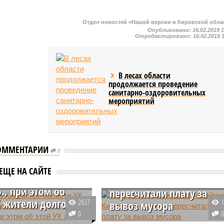
Отдел новостей «Нашей версии в Кировской обла
Опубликовано:
16.02.2019 
Отредактировано:
16.02.2019 
В лесах области
продолжается проведение
санитарно-оздоровительных
мероприятий
ОММЕНТАРИИ
уевка Кировской
0
Жителям
и УК выставила
Подосиновского района
ЕЩЕ НА САЙТЕ
м счета на 11-21
Кировской области
., при этом об
пересчитали плату за
К жители долго не
2037
вывоз мусора
0
Жителям Подосиновского район